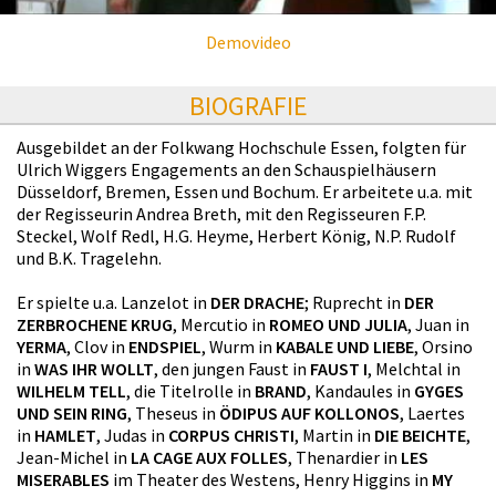
Demovideo
BIOGRAFIE
Ausgebildet an der Folkwang Hochschule Essen, folgten für
Ulrich Wiggers Engagements an den Schauspielhäusern
Düsseldorf, Bremen, Essen und Bochum. Er arbeitete u.a. mit
der Regisseurin Andrea Breth, mit den Regisseuren F.P.
Steckel, Wolf Redl, H.G. Heyme, Herbert König, N.P. Rudolf
und B.K. Tragelehn.
Er spielte u.a. Lanzelot in
DER DRACHE
; Ruprecht in
DER
ZERBROCHENE KRUG
, Mercutio in
ROMEO UND JULIA
, Juan in
YERMA
, Clov in
ENDSPIEL
, Wurm in
KABALE UND LIEBE
, Orsino
in
WAS IHR WOLLT
, den jungen Faust in
FAUST I
, Melchtal in
WILHELM TELL
, die Titelrolle in
BRAND
, Kandaules in
GYGES
UND SEIN RING
, Theseus in
ÖDIPUS AUF KOLLONOS
, Laertes
in
HAMLET
, Judas in
CORPUS CHRISTI
, Martin in
DIE BEICHTE
,
Jean-Michel in
LA CAGE AUX FOLLES
, Thenardier in
LES
MISERABLES
im Theater des Westens, Henry Higgins in
MY