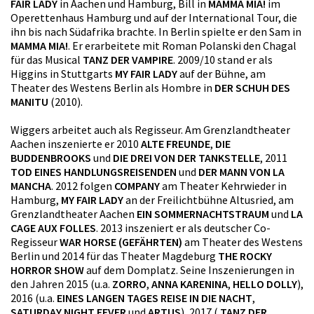
FAIR LADY
in Aachen und Hamburg, Bill in
MAMMA MIA!
im
Operettenhaus Hamburg und auf der International Tour, die
ihn bis nach Südafrika brachte. In Berlin spielte er den Sam in
MAMMA MIA!
. Er erarbeitete mit Roman Polanski den Chagal
für das Musical
TANZ DER VAMPIRE
. 2009/10 stand er als
Higgins in Stuttgarts
MY FAIR LADY
auf der Bühne, am
Theater des Westens Berlin als Hombre in
DER SCHUH DES
MANITU
(2010).
Wiggers arbeitet auch als Regisseur. Am Grenzlandtheater
Aachen inszenierte er 2010
ALTE FREUNDE
,
DIE
BUDDENBROOKS
und
DIE DREI VON DER TANKSTELLE
, 2011
TOD EINES HANDLUNGSREISENDEN
und
DER MANN VON LA
MANCHA
. 2012 folgen
COMPANY
am Theater Kehrwieder in
Hamburg,
MY FAIR LADY
an der Freilichtbühne Altusried, am
Grenzlandtheater Aachen
EIN SOMMERNACHTSTRAUM
und
LA
CAGE AUX FOLLES
. 2013 inszeniert er als deutscher Co-
Regisseur
WAR HORSE (GEFÄHRTEN)
am Theater des Westens
Berlin und 2014 für das Theater Magdeburg
THE ROCKY
HORROR SHOW
auf dem Domplatz. Seine Inszenierungen in
den Jahren 2015 (u.a.
ZORRO
,
ANNA KARENINA
,
HELLO DOLLY
),
2016 (u.a.
EINES LANGEN TAGES REISE IN DIE NACHT
,
SATURDAY NIGHT FEVER
und
ARTUS
), 2017 (
TANZ DER