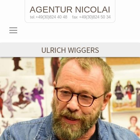
AGENTUR
NICOLAI
tel.+49(30)824 40 48
fax +49(30)824 50 34
Schauspielerinnen
ULRICH WIGGERS
Schauspieler
Regisseure
Soloprojekte
Kontakt
de
/eng