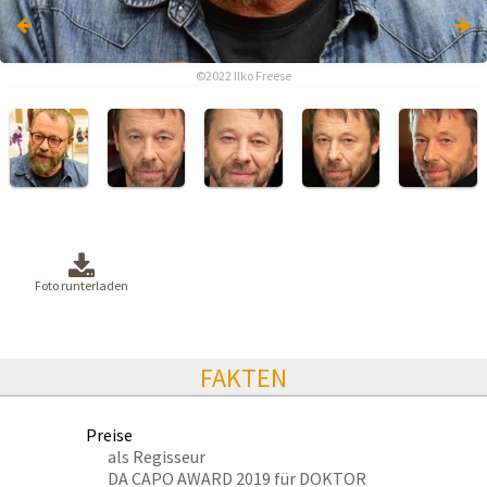
©2022 Ilko Freese
©2022 Ilko Freese
Foto runterladen
FAKTEN
Preise
als Regisseur
DA CAPO AWARD 2019 für DOKTOR