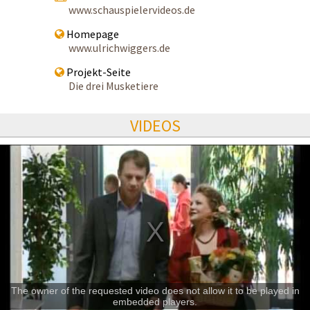
www.schauspielervideos.de
Homepage
www.ulrichwiggers.de
Projekt-Seite
Die drei Musketiere
VIDEOS
The owner of the requested video does not allow it to be played in
embedded players.