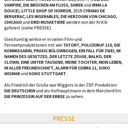
VAMPIRE
,
DIE BRÜCKEN AM FLUSS
,
SHREK
und
IRMA LA
DOUCE
),
LITTLE SHOP OF HORROR
, 2018
CYRANO DE
BERGERAC
,
LES MISERABLES
,
DIE HERZOGIN VON CHICAGO
,
CHICAGO
und
DREI MUSKETIERE
werden von der Kritik
gefeiert (siehe PRESSE).
Gleichzeitig wirkte er in vielen Film-und
Fernsehproduktionen mit wie
TATORT
,
POLIZEIRUF 110
,
DIE
KOMMISSARIN
,
PRAXIS BÜLOWBOGEN
,
EIN FALL FÜR ZWEI
,
IM
NAMEN DES GESETZES
,
DER LETZTE ZEUGE
,
BALKO
,
DER
CLOWN
,
EINE UNTER TAUSEND
,
MEINE TOCHTER
,
MEIN LEBEN
,
IN ALLER FREUNDSCHAFT
,
ALARM FÜR COBRA 11
,
SOKO
WISMAR
und
SOKO STUTTGART
.
Als Friedrich der Große war Wiggers in der ZDF Produktion
DIE DEUTSCHEN
und als Hofhauptmann in dem Märchenfilm
DIE PRINZESSIN AUF DER ERBSE
zu sehen.
.
PRESSE