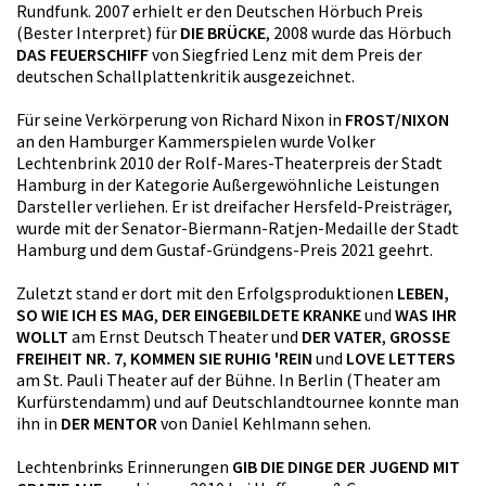
Rundfunk. 2007 erhielt er den Deutschen Hörbuch Preis
(Bester Interpret) für
DIE BRÜCKE
, 2008 wurde das Hörbuch
DAS FEUERSCHIFF
von Siegfried Lenz mit dem Preis der
deutschen Schallplattenkritik ausgezeichnet.
Für seine Verkörperung von Richard Nixon in
FROST/NIXON
an den Hamburger Kammerspielen wurde Volker
Lechtenbrink 2010 der Rolf-Mares-Theaterpreis der Stadt
Hamburg in der Kategorie Außergewöhnliche Leistungen
Darsteller verliehen. Er ist dreifacher Hersfeld-Preisträger,
wurde mit der Senator-Biermann-Ratjen-Medaille der Stadt
Hamburg und dem Gustaf-Gründgens-Preis 2021 geehrt.
Zuletzt stand er dort mit den Erfolgsproduktionen
LEBEN,
SO WIE ICH ES MAG
,
DER EINGEBILDETE KRANKE
und
WAS IHR
WOLLT
am Ernst Deutsch Theater und
DER VATER
,
GROSSE
FREIHEIT NR. 7
,
KOMMEN SIE RUHIG 'REIN
und
LOVE LETTERS
am St. Pauli Theater auf der Bühne. In Berlin (Theater am
Kurfürstendamm) und auf Deutschlandtournee konnte man
ihn in
DER MENTOR
von Daniel Kehlmann sehen.
Lechtenbrinks Erinnerungen
GIB DIE DINGE DER JUGEND MIT