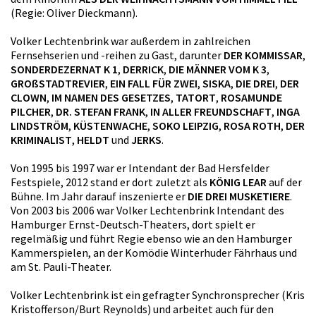
(Regie: Oliver Dieckmann).
Volker Lechtenbrink war außerdem in zahlreichen
Fernsehserien und -reihen zu Gast, darunter
DER KOMMISSAR
,
SONDERDEZERNAT K 1
,
DERRICK
,
DIE MÄNNER VOM K 3
,
GROßSTADTREVIER
,
EIN FALL FÜR ZWEI
,
SISKA
,
DIE DREI
,
DER
CLOWN
,
IM NAMEN DES GESETZES
,
TATORT
,
ROSAMUNDE
PILCHER
,
DR. STEFAN FRANK
,
IN ALLER FREUNDSCHAFT
,
INGA
LINDSTRÖM
,
KÜSTENWACHE
,
SOKO LEIPZIG
,
ROSA ROTH
,
DER
KRIMINALIST
,
HELDT
und
JERKS
.
Von 1995 bis 1997 war er Intendant der Bad Hersfelder
Festspiele, 2012 stand er dort zuletzt als
KÖNIG LEAR
auf der
Bühne. Im Jahr darauf inszenierte er
DIE DREI MUSKETIERE
.
Von 2003 bis 2006 war Volker Lechtenbrink Intendant des
Hamburger Ernst-Deutsch-Theaters, dort spielt er
regelmäßig und führt Regie ebenso wie an den Hamburger
Kammerspielen, an der Komödie Winterhuder Fährhaus und
am St. Pauli-Theater.
Volker Lechtenbrink ist ein gefragter Synchronsprecher (Kris
Kristofferson/Burt Reynolds) und arbeitet auch für den