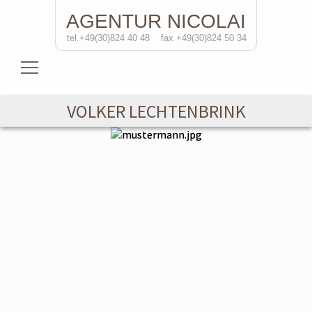
AGENTUR
NICOLAI
tel.+49(30)824 40 48
fax +49(30)824 50 34
Schauspielerinnen
VOLKER LECHTENBRINK
Schauspieler
Regisseure
Soloprojekte
Kontakt
de
/eng