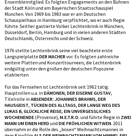
Ensemblemitglied. Es folgten Engagements an den Bühnen
der Stadt Köln und am Bayerischen Staatsschauspiel
München. Von 1969 bis 1983 war er am Deutschen
Schauspielhaus in Hamburg verpflichtet, wo er auch Regie
führte. Seither gastierte Volker Lechtenbrink in München,
Düsseldorf, Berlin, Hamburg und in vielen anderen Städten
Deutschlands, Österreichs und der Schweiz.
1976 stellte Lechtenbrink seine viel beachtete erste
Langspielplatte
DER MACHER
vor. Es folgten zahlreiche
weitere Platten und Konzerttourneen, die Lechtenbrink
endgültig unter den großen der deutschen Popszene
etablierten.
Für das Fernsehen ist Lechtenbrink seit 1962 tätig.
Hauptrollen u.a. in
DÄMONEN
,
DER EISERNE GUSTAV
,
Titelrolle in
ABSENDER: JOHANNES BRAHMS
,
DER
HAUSGEIST
,
TÜCKEN DES ALLTAGS
,
DER LANGE WEG DES
LUKAS B
,
GLÜCKLICHE REISE
,
EIN UNVERGESSLICHES
WOCHENENDE
(Provence),
M.E.T.R.O.
und führte Regie in
ZWEI
MANN UM EINEN HERD
und
DIE FRÖHLICHEN WITWEN
. 2011
übernahm er die Rolle des „bösen“ Weihnachtsmannes in
dem Kinofilm
ALS DER WEIHNACHTSMANN VOM HIMMEL FIEL