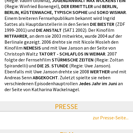
(Regie: Vadim Glowna),
JUGENDANWALT MAX WOLKENSTEIN
(Regie: Winfried Bonengel),
DER ERMITTLER
und
BERLIN,
BERLIN
,
KÜSTENWACHE
,
TYPISCH SOPHIE
und
SOKO WISMAR
.
Einem breiteren Fernsehpublikum bekannt wird Ingrid
Sattes als Hauptdarstellerin in den Serien
DIE BIESTER
(ZDF
1999-2001) und
DIE ANSTALT
(SAT1 2002). Der Kinofilm
MITFAHRER
, an dem sie 2003 mitwirkte, wurde 2004 auf der
Berlinale gezeigt. 2006 drehte sie mit Nicole Mosleh den
Kinofilm
NEMESIS
und mit Uwe Janson an der Seite von
Christoph Waltz
TATORT - SCHLAFLOS IN WEIMAR
. 2007
folgte der Fernsehfilm
STÜRMISCHE ZEITEN
(Regie: Zoltan
Spirandelli) und
DIE 25. STUNDE
(Regie: Uwe Janson).
Ebenfalls mit Uwe Janson drehte sie 2008
WERTHER
und mit
Andreas Senn
ABGEKOCHT
. Zuletzt spielte sie neben
verschiedenen Episodenhauptrollen
Jedes Jahr im Juni
an
der Seite von Katharina Wackelnagel.
PRESSE
zur Presse-Seite...