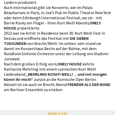
Liedern produziert.
Auch international gibt sie Konzerte, wie im Palais
Beauharnais in Paris, in Joe’s Pub im Public Theatre New York
oder beim Edinburgh International Festival, wo sie - mit
Barrie Kosky am Flügel - ihren Kurt Weill Abend
LONELY
HOUSE
präsentierte.
2022 war sie Artist in Residence beim 30. Kurt Weill Fest in
Dessau und eröffnete das Festival mit
DIE SIEBEN
TODSÜNDEN
von Brecht/Weill. Im selben Jahr stand sie
damit im Konzerthaus Berlin auf der Bühne, mit dem
Rundfunk Sinfonie Orchester unter der Leitung von Vladimir
Jurowski.
Nach dem großen Erfolg von
LONELY HOUSE
kehrte
Katharine Mehrling mit einem szenischen Kurt Weill
Liederabend
„MEHRLING! KOSKY! WEILL! ... und mit morgen
könnt ihr mich!“
zurück an die Komische Oper Berlin.
Aktuell ist sie auch im Brecht Abend
FREMDER ALS DER MOND
am Berliner Ensemble zu erleben.
PRESSE