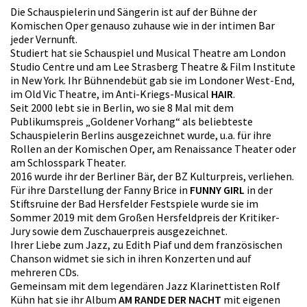
Die Schauspielerin und Sängerin ist auf der Bühne der
Komischen Oper genauso zuhause wie in der intimen Bar
jeder Vernunft.
Studiert hat sie Schauspiel und Musical Theatre am London
Studio Centre und am Lee Strasberg Theatre & Film Institute
in New York. Ihr Bühnendebüt gab sie im Londoner West-End,
im Old Vic Theatre, im Anti-Kriegs-Musical
HAIR
.
Seit 2000 lebt sie in Berlin, wo sie 8 Mal mit dem
Publikumspreis „Goldener Vorhang“ als beliebteste
Schauspielerin Berlins ausgezeichnet wurde, u.a. für ihre
Rollen an der Komischen Oper, am Renaissance Theater oder
am Schlosspark Theater.
2016 wurde ihr der Berliner Bär, der BZ Kulturpreis, verliehen.
Für ihre Darstellung der Fanny Brice in
FUNNY GIRL
in der
Stiftsruine der Bad Hersfelder Festspiele wurde sie im
Sommer 2019 mit dem Großen Hersfeldpreis der Kritiker-
Jury sowie dem Zuschauerpreis ausgezeichnet.
Ihrer Liebe zum Jazz, zu Edith Piaf und dem französischen
Chanson widmet sie sich in ihren Konzerten und auf
mehreren CDs.
Gemeinsam mit dem legendären Jazz Klarinettisten Rolf
Kühn hat sie ihr Album
AM RANDE DER NACHT
mit eigenen