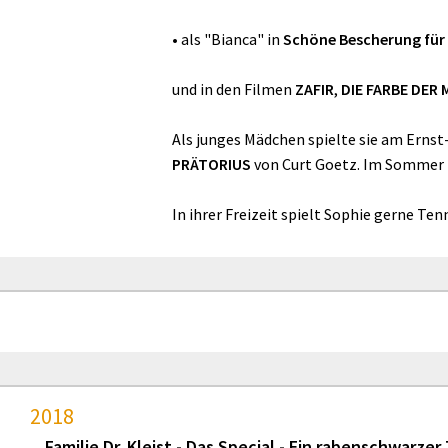
• als "Bianca" in
Schöne Bescherung für
und in den Filmen
ZAFIR
,
DIE FARBE DER 
Als junges Mädchen spielte sie am Erns
PRÄTORIUS
von Curt Goetz. Im Sommer 2
In ihrer Freizeit spielt Sophie gerne Ten
2018
Familie Dr. Kleist - Das Special - Ein rabenschwarzer