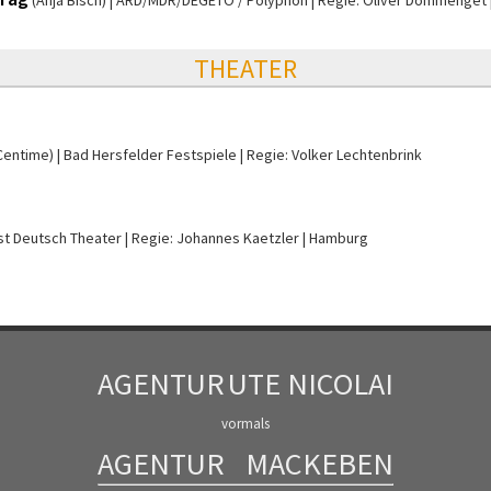
(Anja Bisch)
ARD/MDR/DEGETO / Polyphon
Regie: Oliver Dommenget
THEATER
Centime)
Bad Hersfelder Festspiele
Regie: Volker Lechtenbrink
st Deutsch Theater
Regie: Johannes Kaetzler
Hamburg
AGENTUR
UTE NICOLAI
vormals
AGENTUR
MACKEBEN