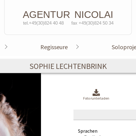
AGENTUR
NICOLAI
tel.+49(30)824 40 48
fax +49(30)824 50 34
Regisseure
Soloproj
SOPHIE LECHTENBRINK
Foto runterladen
Sprachen