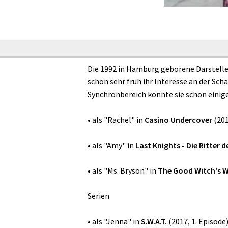
Die 1992 in Hamburg geborene Darstellerin
schon sehr früh ihr Interesse an der Sch
Synchronbereich konnte sie schon einig
• als "Rachel" in
Casino Undercover
(201
• als "Amy" in
Last Knights - Die Ritter d
• als "Ms. Bryson" in
The Good Witch's 
Serien
• als "Jenna" in
S.W.A.T.
(2017, 1. Episode