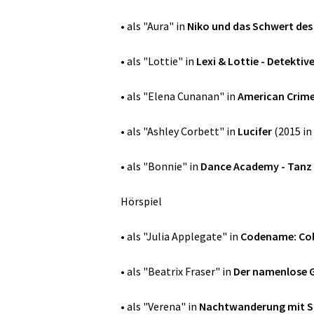
• als "Aura" in
Niko und das Schwert des
• als "Lottie" in
Lexi & Lottie - Detekti
• als "Elena Cunanan" in
American Crime
• als "Ashley Corbett" in
Lucifer
(2015 in 
• als "Bonnie" in
Dance Academy - Tanz
Hörspiel
• als "Julia Applegate" in
Codename: Co
• als "Beatrix Fraser" in
Der namenlose 
• als "Verena" in
Nachtwanderung mit S