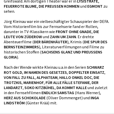
Greifswald. Am dortigen Theater war er in
LYSISTRATE,
FEUERROTE BLUME, DIE PREUSSEN KOMMEN
und
EGMONT
zu
sehen.
Jörg Kleinau war ein vielbeschäftigter Schauspieler der DEFA.
Vom Historienfilm bis zur Fernsehserie fand er Rollen,
darunter in TV-Klassikern wie
FRONT OHNE GNADE, DIE
LEUTE VON ZÜDEROW
und
ZAHN UM ZAHN
. Er drehte
Abenteuerfilme (
DER BÄRENHÄUTER
), Krimis (
DIE SPUR DES
BERNSTEINZIMMERS
), Literaturverfilmungen und Filme zu
historischen Stoffen (
SACHSENS GLANZ UND PREUSSENS
GLORIA
).
Nach der Wende wirkte Kleinau u.a.in den Serien
SCHWARZ
ROT GOLD
,
IM NAMEN DES GESETZES
,
DOPPELTER EINSATZ
,
VON FALL ZU FALL
,
ALPHATEAM
,
HALLO ONKEL DOC
,
DIE
TROTZKIS
,
MARIENHOF
,
FÜR ALLE FÄLLE STEFANIE
,
DER
LANDARZT
,
SOKO KITZBÜHEL
,
DA KOMMT KALLE
und zuletzt
in den Fernsehfilmen
ENDLICH SAMSTAG
(Hans Werner),
HERZ AUS SCHOKOLADE
(Oliver Dommenget) und
INGA
LINDSTRÖM
(Günter Krää) mit.