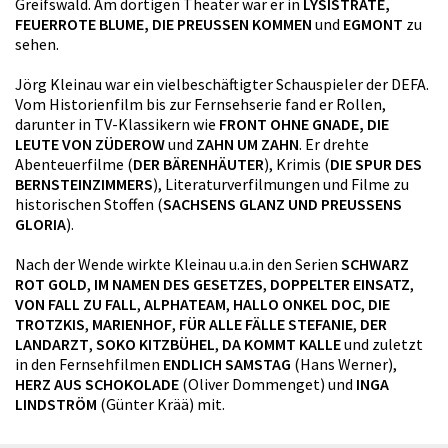
Greifswald. Am dortigen Theater war er in
LYSISTRATE,
FEUERROTE BLUME, DIE PREUSSEN KOMMEN
und
EGMONT
zu
sehen.
Jörg Kleinau war ein vielbeschäftigter Schauspieler der DEFA.
Vom Historienfilm bis zur Fernsehserie fand er Rollen,
darunter in TV-Klassikern wie
FRONT OHNE GNADE, DIE
LEUTE VON ZÜDEROW
und
ZAHN UM ZAHN
. Er drehte
Abenteuerfilme (
DER BÄRENHÄUTER
), Krimis (
DIE SPUR DES
BERNSTEINZIMMERS
), Literaturverfilmungen und Filme zu
historischen Stoffen (
SACHSENS GLANZ UND PREUSSENS
GLORIA
).
Nach der Wende wirkte Kleinau u.a.in den Serien
SCHWARZ
ROT GOLD
,
IM NAMEN DES GESETZES
,
DOPPELTER EINSATZ
,
VON FALL ZU FALL
,
ALPHATEAM
,
HALLO ONKEL DOC
,
DIE
TROTZKIS
,
MARIENHOF
,
FÜR ALLE FÄLLE STEFANIE
,
DER
LANDARZT
,
SOKO KITZBÜHEL
,
DA KOMMT KALLE
und zuletzt
in den Fernsehfilmen
ENDLICH SAMSTAG
(Hans Werner),
HERZ AUS SCHOKOLADE
(Oliver Dommenget) und
INGA
LINDSTRÖM
(Günter Krää) mit.