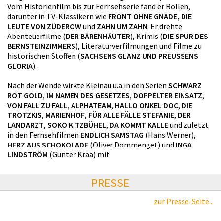
Vom Historienfilm bis zur Fernsehserie fand er Rollen,
darunter in TV-Klassikern wie
FRONT OHNE GNADE, DIE
LEUTE VON ZÜDEROW
und
ZAHN UM ZAHN
. Er drehte
Abenteuerfilme (
DER BÄRENHÄUTER
), Krimis (
DIE SPUR DES
BERNSTEINZIMMERS
), Literaturverfilmungen und Filme zu
historischen Stoffen (
SACHSENS GLANZ UND PREUSSENS
GLORIA
).
Nach der Wende wirkte Kleinau u.a.in den Serien
SCHWARZ
ROT GOLD
,
IM NAMEN DES GESETZES
,
DOPPELTER EINSATZ
,
VON FALL ZU FALL
,
ALPHATEAM
,
HALLO ONKEL DOC
,
DIE
TROTZKIS
,
MARIENHOF
,
FÜR ALLE FÄLLE STEFANIE
,
DER
LANDARZT
,
SOKO KITZBÜHEL
,
DA KOMMT KALLE
und zuletzt
in den Fernsehfilmen
ENDLICH SAMSTAG
(Hans Werner),
HERZ AUS SCHOKOLADE
(Oliver Dommenget) und
INGA
LINDSTRÖM
(Günter Krää) mit.
PRESSE
zur Presse-Seite...