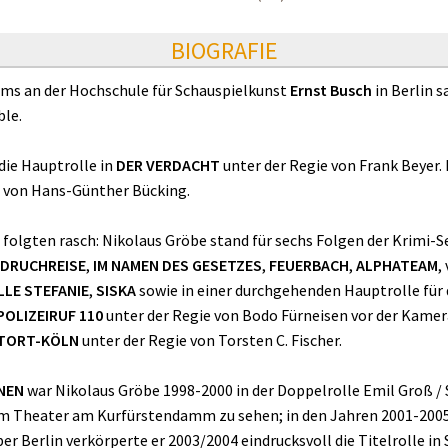
BIOGRAFIE
ums an der Hochschule für Schauspielkunst
Ernst Busch
in Berlin 
le.
die Hauptrolle in
DER VERDACHT
unter der Regie von Frank Beyer.
von Hans-Günther Bücking.
olgten rasch: Nikolaus Gröbe stand für sechs Folgen der Krimi-S
 DRUCHREISE
,
IM NAMEN DES GESETZES
,
FEUERBACH
,
ALPHATEAM
,
LLE STEFANIE
,
SISKA
sowie in einer durchgehenden Hauptrolle für
POLIZEIRUF 110
unter der Regie von Bodo Fürneisen vor der Kame
TORT-KÖLN
unter der Regie von Torsten C. Fischer.
NEN
war Nikolaus Gröbe 1998-2000 in der Doppelrolle Emil Groß /
 Theater am Kurfürstendamm zu sehen; in den Jahren 2001-2005 
er Berlin verkörperte er 2003/2004 eindrucksvoll die Titelrolle in