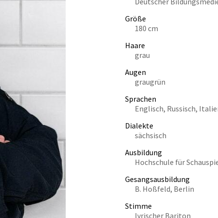
Deutscher Bildungsmedie
Größe
180 cm
Haare
grau
Augen
graugrün
Sprachen
Englisch, Russisch, Ital
Dialekte
sächsisch
Ausbildung
Hochschule für Schauspie
Gesangsausbildung
B. Hoßfeld, Berlin
Stimme
lyrischer Bariton