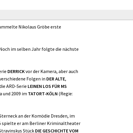
sammelte Nikolaus Gröbe erste
 Noch im selben Jahr folgte die nächste
erie
DERRICK
vor der Kamera, aber auch
 verschiedene Folgen in
DER ALTE
,
 die ARD-Serie
LEINEN LOS FÜR MS
ra und 2009 im
TATORT-KÖLN
(Regie:
 Sterneck an der Komödie Dresden, im
spielte er am Berliner Kriminaltheater
 Stravinskys Stück
DIE GESCHICHTE VOM