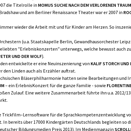
7 die Titelrolle in
MOMUS SUCHE NACH DEM VERLORENEN TRAU
f Bradshaw und am Berliner Renaissance Theater war er 2007 in
ROC
h immer wieder die Arbeit mit und für Kinder am Herzen. So inszeni
rchestern (u.a. Staatskapelle Berlin, Gewandhausorchester Leipzig
 beliebten "Erlebniskonzerten" unterwegs, welche bewusst auch 
PETER UND DER WOLF
).
nden entwickelte er eine Neuinszenierung von
KALIF STORCH UND
 den Linden auch als Erzähler auftrat.
chsischen Bläserphilharmonie hatten seine Bearbeitungen und I
UM
– ein ErlebnisKonzert für die ganze Familie - sowie
FLORENTIN
ßen Zulauf. Eine weitere Zusammenarbeit führte ihn u.a. 2012/13
rkt.
ve Trickfilm–Lernsoftware für die Sprachkompetenzentwicklung von
t. In bereits über 17000 Kindergärten Deutschlands begleiten so d
(Deutscher Bildungsmedien Preis 2013). Im Medienmagazin
SCROLL