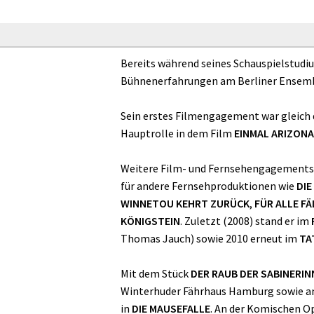
Bereits während seines Schauspielstudi
Bühnenerfahrungen am Berliner Ensemb
Sein erstes Filmengagement war gleich 
Hauptrolle in dem Film
EINMAL ARIZONA
Weitere Film- und Fernsehengagements f
für andere Fernsehproduktionen wie
DIE
WINNETOU KEHRT ZURÜCK
,
FÜR ALLE FÄ
KÖNIGSTEIN
. Zuletzt (2008) stand er im
Thomas Jauch) sowie 2010 erneut im
TA
Mit dem Stück
DER RAUB DER SABINERIN
Winterhuder Fährhaus Hamburg sowie am
in
DIE MAUSEFALLE
. An der Komischen Op