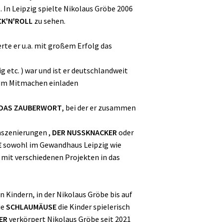
M
. In Leipzig spielte Nikolaus Gröbe 2006
K'N'ROLL
zu sehen.
erte er u.a. mit großem Erfolg das
 etc. ) war und ist er deutschlandweit
zum Mitmachen einladen
 DAS ZAUBERWORT
, bei der er zusammen
nszenierungen ,
DER NUSSKNACKER
oder
E
sowohl im Gewandhaus Leipzig wie
 mit verschiedenen Projekten in das
 Kindern, in der Nikolaus Gröbe bis auf
ie
SCHLAUMÄUSE
die Kinder spielerisch
ER
verkörpert Nikolaus Gröbe seit 2021