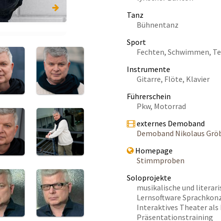
Tanz
Bühnentanz
Sport
Fechten, Schwimmen, Tenn
Instrumente
Gitarre, Flöte, Klavier
Führerschein
Pkw, Motorrad
externes Demoband
Demoband Nikolaus Grö
Homepage
Stimmproben
Soloprojekte
musikalische und litera
Lernsoftware Sprachkon
Interaktives Theater als
Präsentationstraining