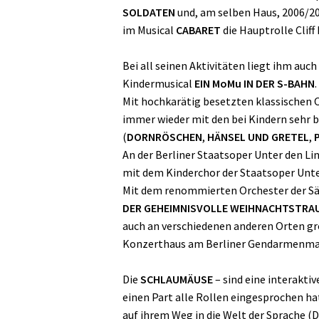
SOLDATEN
und, am selben Haus, 2006/200
im Musical
CABARET
die Hauptrolle Clif
Bei all seinen Aktivitäten liegt ihm auc
Kindermusical
EIN MoMu IN DER S-BAHN
.
Mit hochkarätig besetzten klassischen O
immer wieder mit den bei Kindern sehr
(
DORNRÖSCHEN
,
HÄNSEL UND GRETEL
,
An der Berliner Staatsoper Unter den Li
mit dem Kinderchor der Staatsoper Unter
Mit dem renommierten Orchester der Sä
DER GEHEIMNISVOLLE WEIHNACHTSTRA
auch an verschiedenen anderen Orten gro
Konzerthaus am Berliner Gendarmenma
Die
SCHLAUMÄUSE
– sind eine interakti
einen Part alle Rollen eingesprochen ha
auf ihrem Weg in die Welt der Sprache 