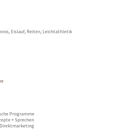
is, Eislauf, Reiten, Leichtathletik
be
rische Programme
zepte + Sprechen
 Direktmarketing