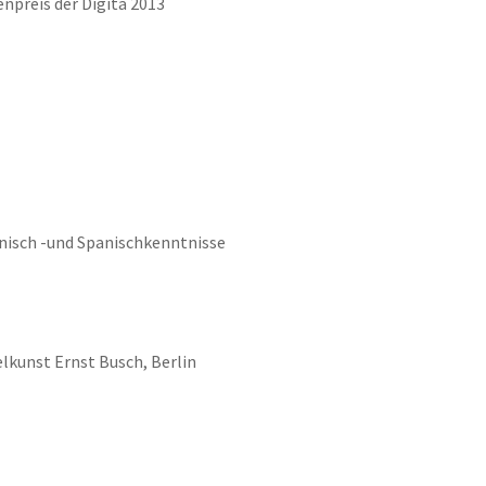
npreis der Digita 2013
ienisch -und Spanischkenntnisse
lkunst Ernst Busch, Berlin