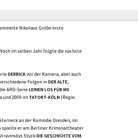
sammelte Nikolaus Gröbe erste
 Noch im selben Jahr folgte die nächste
erie
DERRICK
vor der Kamera, aber auch
 verschiedene Folgen in
DER ALTE
,
 die ARD-Serie
LEINEN LOS FÜR MS
ra und 2009 im
TATORT-KÖLN
(Regie:
 Sterneck an der Komödie Dresden, im
spielte er am Berliner Kriminaltheater
 Stravinskys Stück
DIE GESCHICHTE VOM