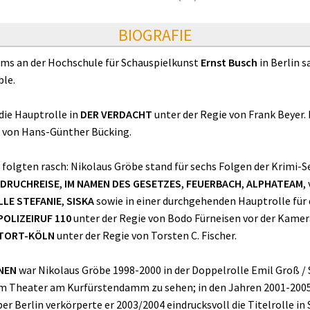
BIOGRAFIE
ums an der Hochschule für Schauspielkunst
Ernst Busch
in Berlin 
le.
die Hauptrolle in
DER VERDACHT
unter der Regie von Frank Beyer.
von Hans-Günther Bücking.
olgten rasch: Nikolaus Gröbe stand für sechs Folgen der Krimi-S
 DRUCHREISE
,
IM NAMEN DES GESETZES
,
FEUERBACH
,
ALPHATEAM
,
LLE STEFANIE
,
SISKA
sowie in einer durchgehenden Hauptrolle für
POLIZEIRUF 110
unter der Regie von Bodo Fürneisen vor der Kame
TORT-KÖLN
unter der Regie von Torsten C. Fischer.
NEN
war Nikolaus Gröbe 1998-2000 in der Doppelrolle Emil Groß /
 Theater am Kurfürstendamm zu sehen; in den Jahren 2001-2005 
er Berlin verkörperte er 2003/2004 eindrucksvoll die Titelrolle in