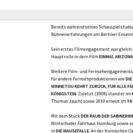
Bereits während seines Schauspielstudi
Bühnenerfahrungen am Berliner Ensemb
Sein erstes Filmengagement war gleich 
Hauptrolle in dem Film
EINMAL ARIZONA
Weitere Film- und Fernsehengagements f
für andere Fernsehproduktionen wie
DIE
WINNETOU KEHRT ZURÜCK
,
FÜR ALLE FÄ
KÖNIGSTEIN
. Zuletzt (2008) stand er im
Thomas Jauch) sowie 2010 erneut im
TA
Mit dem Stück
DER RAUB DER SABINERIN
Winterhuder Fährhaus Hamburg sowie am
in
DIE MAUSEFALLE
. An der Komischen Op