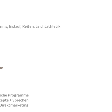
is, Eislauf, Reiten, Leichtathletik
be
rische Programme
zepte + Sprechen
 Direktmarketing