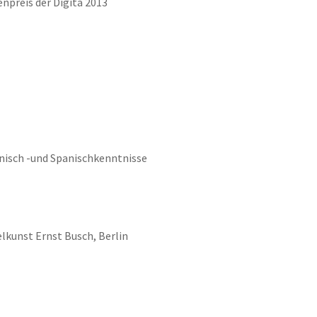
npreis der Digita 2013
ienisch -und Spanischkenntnisse
lkunst Ernst Busch, Berlin