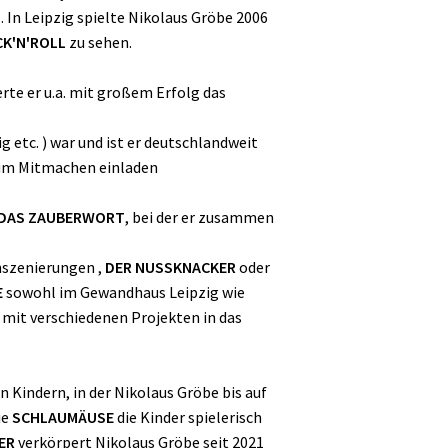
M
. In Leipzig spielte Nikolaus Gröbe 2006
K'N'ROLL
zu sehen.
erte er u.a. mit großem Erfolg das
 etc. ) war und ist er deutschlandweit
zum Mitmachen einladen
 DAS ZAUBERWORT
, bei der er zusammen
nszenierungen ,
DER NUSSKNACKER
oder
E
sowohl im Gewandhaus Leipzig wie
 mit verschiedenen Projekten in das
 Kindern, in der Nikolaus Gröbe bis auf
ie
SCHLAUMÄUSE
die Kinder spielerisch
ER
verkörpert Nikolaus Gröbe seit 2021