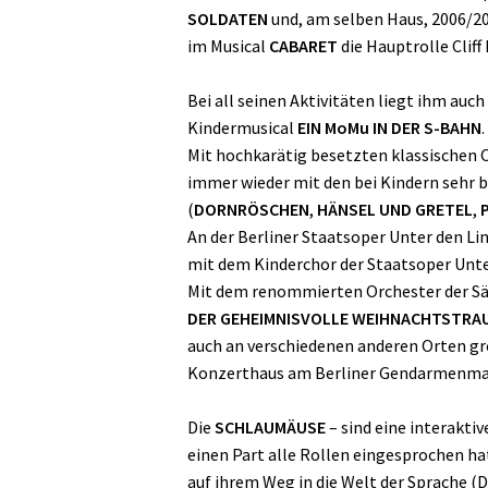
SOLDATEN
und, am selben Haus, 2006/200
im Musical
CABARET
die Hauptrolle Clif
Bei all seinen Aktivitäten liegt ihm auc
Kindermusical
EIN MoMu IN DER S-BAHN
.
Mit hochkarätig besetzten klassischen O
immer wieder mit den bei Kindern sehr
(
DORNRÖSCHEN
,
HÄNSEL UND GRETEL
,
An der Berliner Staatsoper Unter den Li
mit dem Kinderchor der Staatsoper Unter
Mit dem renommierten Orchester der Sä
DER GEHEIMNISVOLLE WEIHNACHTSTRA
auch an verschiedenen anderen Orten gro
Konzerthaus am Berliner Gendarmenma
Die
SCHLAUMÄUSE
– sind eine interakti
einen Part alle Rollen eingesprochen ha
auf ihrem Weg in die Welt der Sprache 