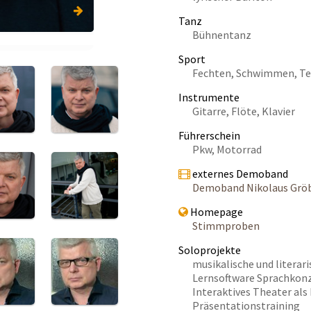
Tanz
Bühnentanz
Sport
Fechten, Schwimmen, Tenn
Instrumente
Gitarre, Flöte, Klavier
Führerschein
Pkw, Motorrad
externes Demoband
Demoband Nikolaus Grö
Homepage
Stimmproben
Soloprojekte
musikalische und litera
Lernsoftware Sprachkon
Interaktives Theater als
Präsentationstraining