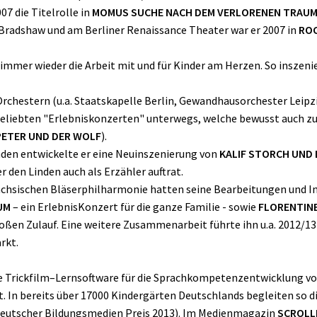
7 die Titelrolle in
MOMUS SUCHE NACH DEM VERLORENEN TRAU
f Bradshaw und am Berliner Renaissance Theater war er 2007 in
ROC
h immer wieder die Arbeit mit und für Kinder am Herzen. So inszeni
rchestern (u.a. Staatskapelle Berlin, Gewandhausorchester Leipzig
 beliebten "Erlebniskonzerten" unterwegs, welche bewusst auch 
PETER UND DER WOLF
).
nden entwickelte er eine Neuinszenierung von
KALIF STORCH UND
 den Linden auch als Erzähler auftrat.
chsischen Bläserphilharmonie hatten seine Bearbeitungen und I
UM
– ein ErlebnisKonzert für die ganze Familie - sowie
FLORENTIN
ßen Zulauf. Eine weitere Zusammenarbeit führte ihn u.a. 2012/13
rkt.
ve Trickfilm–Lernsoftware für die Sprachkompetenzentwicklung von
t. In bereits über 17000 Kindergärten Deutschlands begleiten so d
(Deutscher Bildungsmedien Preis 2013). Im Medienmagazin
SCROLL