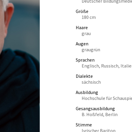
Deutscher Bildungsmedie
Größe
180 cm
Haare
grau
Augen
graugrün
Sprachen
Englisch, Russisch, Ital
Dialekte
sächsisch
Ausbildung
Hochschule für Schauspie
Gesangsausbildung
B. Hoßfeld, Berlin
Stimme
lyrischer Bariton