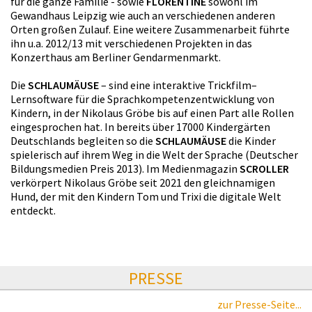
für die ganze Familie - sowie
FLORENTINE
sowohl im
Gewandhaus Leipzig wie auch an verschiedenen anderen
Orten großen Zulauf. Eine weitere Zusammenarbeit führte
ihn u.a. 2012/13 mit verschiedenen Projekten in das
Konzerthaus am Berliner Gendarmenmarkt.
Die
SCHLAUMÄUSE
– sind eine interaktive Trickfilm–
Lernsoftware für die Sprachkompetenzentwicklung von
Kindern, in der Nikolaus Gröbe bis auf einen Part alle Rollen
eingesprochen hat. In bereits über 17000 Kindergärten
Deutschlands begleiten so die
SCHLAUMÄUSE
die Kinder
spielerisch auf ihrem Weg in die Welt der Sprache (Deutscher
Bildungsmedien Preis 2013). Im Medienmagazin
SCROLLER
verkörpert Nikolaus Gröbe seit 2021 den gleichnamigen
Hund, der mit den Kindern Tom und Trixi die digitale Welt
entdeckt.
PRESSE
zur Presse-Seite...