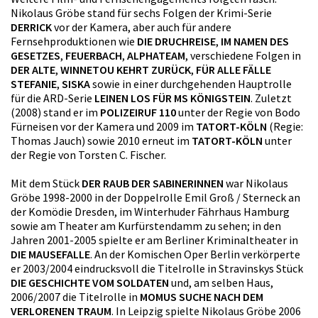
Nikolaus Gröbe stand für sechs Folgen der Krimi-Serie
DERRICK
vor der Kamera, aber auch für andere
Fernsehproduktionen wie
DIE DRUCHREISE
,
IM NAMEN DES
GESETZES
,
FEUERBACH
,
ALPHATEAM
, verschiedene Folgen in
DER ALTE
,
WINNETOU KEHRT ZURÜCK
,
FÜR ALLE FÄLLE
STEFANIE
,
SISKA
sowie in einer durchgehenden Hauptrolle
für die ARD-Serie
LEINEN LOS FÜR MS KÖNIGSTEIN
. Zuletzt
(2008) stand er im
POLIZEIRUF 110
unter der Regie von Bodo
Fürneisen vor der Kamera und 2009 im
TATORT-KÖLN
(Regie:
Thomas Jauch) sowie 2010 erneut im
TATORT-KÖLN
unter
der Regie von Torsten C. Fischer.
Mit dem Stück
DER RAUB DER SABINERINNEN
war Nikolaus
Gröbe 1998-2000 in der Doppelrolle Emil Groß / Sterneck an
der Komödie Dresden, im Winterhuder Fährhaus Hamburg
sowie am Theater am Kurfürstendamm zu sehen; in den
Jahren 2001-2005 spielte er am Berliner Kriminaltheater in
DIE MAUSEFALLE
. An der Komischen Oper Berlin verkörperte
er 2003/2004 eindrucksvoll die Titelrolle in Stravinskys Stück
DIE GESCHICHTE VOM SOLDATEN
und, am selben Haus,
2006/2007 die Titelrolle in
MOMUS SUCHE NACH DEM
VERLORENEN TRAUM
. In Leipzig spielte Nikolaus Gröbe 2006