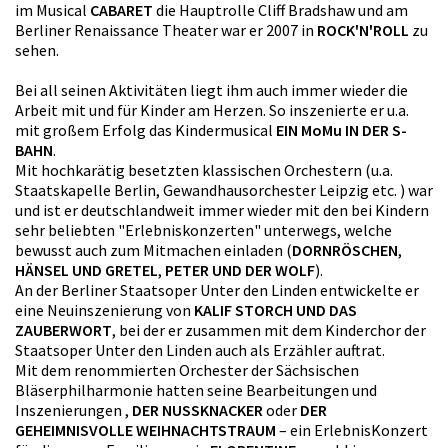
im Musical
CABARET
die Hauptrolle Cliff Bradshaw und am
Berliner Renaissance Theater war er 2007 in
ROCK'N'ROLL
zu
sehen.
Bei all seinen Aktivitäten liegt ihm auch immer wieder die
Arbeit mit und für Kinder am Herzen. So inszenierte er u.a.
mit großem Erfolg das Kindermusical
EIN MoMu IN DER S-
BAHN
.
Mit hochkarätig besetzten klassischen Orchestern (u.a.
Staatskapelle Berlin, Gewandhausorchester Leipzig etc. ) war
und ist er deutschlandweit immer wieder mit den bei Kindern
sehr beliebten "Erlebniskonzerten" unterwegs, welche
bewusst auch zum Mitmachen einladen (
DORNRÖSCHEN
,
HÄNSEL UND GRETEL
,
PETER UND DER WOLF
).
An der Berliner Staatsoper Unter den Linden entwickelte er
eine Neuinszenierung von
KALIF STORCH UND DAS
ZAUBERWORT
, bei der er zusammen mit dem Kinderchor der
Staatsoper Unter den Linden auch als Erzähler auftrat.
Mit dem renommierten Orchester der Sächsischen
Bläserphilharmonie hatten seine Bearbeitungen und
Inszenierungen ,
DER NUSSKNACKER
oder
DER
GEHEIMNISVOLLE WEIHNACHTSTRAUM
– ein ErlebnisKonzert