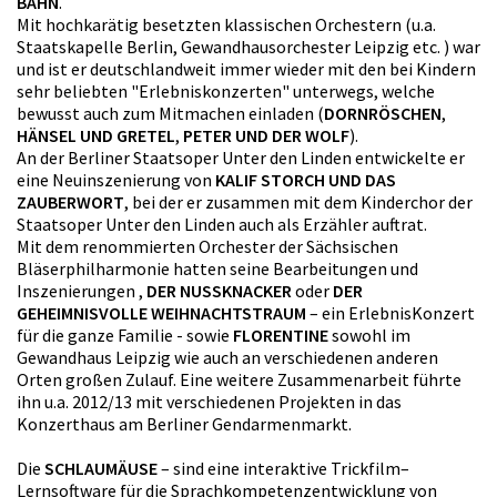
BAHN
.
Mit hochkarätig besetzten klassischen Orchestern (u.a.
Staatskapelle Berlin, Gewandhausorchester Leipzig etc. ) war
und ist er deutschlandweit immer wieder mit den bei Kindern
sehr beliebten "Erlebniskonzerten" unterwegs, welche
bewusst auch zum Mitmachen einladen (
DORNRÖSCHEN
,
HÄNSEL UND GRETEL
,
PETER UND DER WOLF
).
An der Berliner Staatsoper Unter den Linden entwickelte er
eine Neuinszenierung von
KALIF STORCH UND DAS
ZAUBERWORT
, bei der er zusammen mit dem Kinderchor der
Staatsoper Unter den Linden auch als Erzähler auftrat.
Mit dem renommierten Orchester der Sächsischen
Bläserphilharmonie hatten seine Bearbeitungen und
Inszenierungen ,
DER NUSSKNACKER
oder
DER
GEHEIMNISVOLLE WEIHNACHTSTRAUM
– ein ErlebnisKonzert
für die ganze Familie - sowie
FLORENTINE
sowohl im
Gewandhaus Leipzig wie auch an verschiedenen anderen
Orten großen Zulauf. Eine weitere Zusammenarbeit führte
ihn u.a. 2012/13 mit verschiedenen Projekten in das
Konzerthaus am Berliner Gendarmenmarkt.
Die
SCHLAUMÄUSE
– sind eine interaktive Trickfilm–
Lernsoftware für die Sprachkompetenzentwicklung von