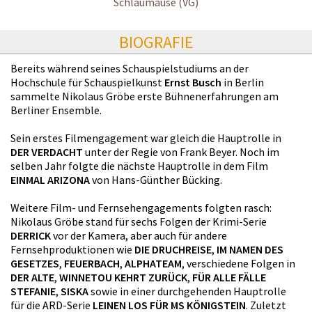
Schlaumäuse (VG)
BIOGRAFIE
Bereits während seines Schauspielstudiums an der
Hochschule für Schauspielkunst
Ernst Busch
in Berlin
sammelte Nikolaus Gröbe erste Bühnenerfahrungen am
Berliner Ensemble.
Sein erstes Filmengagement war gleich die Hauptrolle in
DER VERDACHT
unter der Regie von Frank Beyer. Noch im
selben Jahr folgte die nächste Hauptrolle in dem Film
EINMAL ARIZONA
von Hans-Günther Bücking.
Weitere Film- und Fernsehengagements folgten rasch:
Nikolaus Gröbe stand für sechs Folgen der Krimi-Serie
DERRICK
vor der Kamera, aber auch für andere
Fernsehproduktionen wie
DIE DRUCHREISE
,
IM NAMEN DES
GESETZES
,
FEUERBACH
,
ALPHATEAM
, verschiedene Folgen in
DER ALTE
,
WINNETOU KEHRT ZURÜCK
,
FÜR ALLE FÄLLE
STEFANIE
,
SISKA
sowie in einer durchgehenden Hauptrolle
für die ARD-Serie
LEINEN LOS FÜR MS KÖNIGSTEIN
. Zuletzt