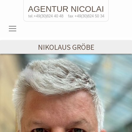
AGENTUR
NICOLAI
tel.+49(30)824 40 48
fax +49(30)824 50 34
Schauspielerinnen
NIKOLAUS GRÖBE
Schauspieler
Regisseure
Soloprojekte
Kontakt
de
/eng