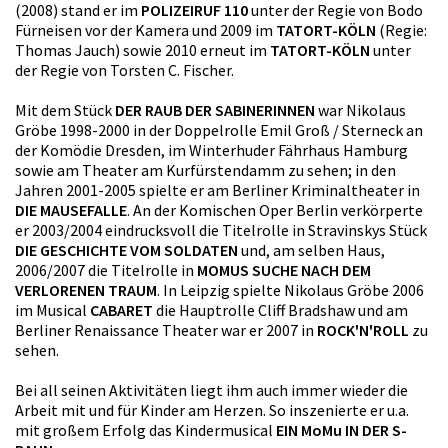
(2008) stand er im
POLIZEIRUF 110
unter der Regie von Bodo
Fürneisen vor der Kamera und 2009 im
TATORT-KÖLN
(Regie:
Thomas Jauch) sowie 2010 erneut im
TATORT-KÖLN
unter
der Regie von Torsten C. Fischer.
Mit dem Stück
DER RAUB DER SABINERINNEN
war Nikolaus
Gröbe 1998-2000 in der Doppelrolle Emil Groß / Sterneck an
der Komödie Dresden, im Winterhuder Fährhaus Hamburg
sowie am Theater am Kurfürstendamm zu sehen; in den
Jahren 2001-2005 spielte er am Berliner Kriminaltheater in
DIE MAUSEFALLE
. An der Komischen Oper Berlin verkörperte
er 2003/2004 eindrucksvoll die Titelrolle in Stravinskys Stück
DIE GESCHICHTE VOM SOLDATEN
und, am selben Haus,
2006/2007 die Titelrolle in
MOMUS SUCHE NACH DEM
VERLORENEN TRAUM
. In Leipzig spielte Nikolaus Gröbe 2006
im Musical
CABARET
die Hauptrolle Cliff Bradshaw und am
Berliner Renaissance Theater war er 2007 in
ROCK'N'ROLL
zu
sehen.
Bei all seinen Aktivitäten liegt ihm auch immer wieder die
Arbeit mit und für Kinder am Herzen. So inszenierte er u.a.
mit großem Erfolg das Kindermusical
EIN MoMu IN DER S-