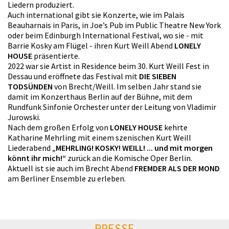
Liedern produziert.
Auch international gibt sie Konzerte, wie im Palais
Beauharnais in Paris, in Joe’s Pub im Public Theatre New York
oder beim Edinburgh International Festival, wo sie - mit
Barrie Kosky am Flügel - ihren Kurt Weill Abend
LONELY
HOUSE
präsentierte.
2022 war sie Artist in Residence beim 30. Kurt Weill Fest in
Dessau und eröffnete das Festival mit
DIE SIEBEN
TODSÜNDEN
von Brecht/Weill. Im selben Jahr stand sie
damit im Konzerthaus Berlin auf der Bühne, mit dem
Rundfunk Sinfonie Orchester unter der Leitung von Vladimir
Jurowski.
Nach dem großen Erfolg von
LONELY HOUSE
kehrte
Katharine Mehrling mit einem szenischen Kurt Weill
Liederabend
„MEHRLING! KOSKY! WEILL! ... und mit morgen
könnt ihr mich!“
zurück an die Komische Oper Berlin.
Aktuell ist sie auch im Brecht Abend
FREMDER ALS DER MOND
am Berliner Ensemble zu erleben.
PRESSE