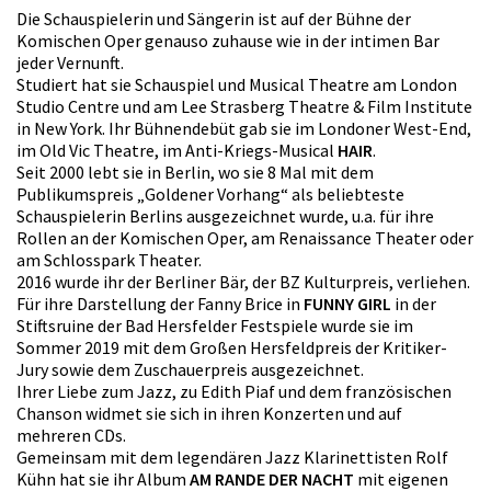
Die Schauspielerin und Sängerin ist auf der Bühne der
Komischen Oper genauso zuhause wie in der intimen Bar
jeder Vernunft.
Studiert hat sie Schauspiel und Musical Theatre am London
Studio Centre und am Lee Strasberg Theatre & Film Institute
in New York. Ihr Bühnendebüt gab sie im Londoner West-End,
im Old Vic Theatre, im Anti-Kriegs-Musical
HAIR
.
Seit 2000 lebt sie in Berlin, wo sie 8 Mal mit dem
Publikumspreis „Goldener Vorhang“ als beliebteste
Schauspielerin Berlins ausgezeichnet wurde, u.a. für ihre
Rollen an der Komischen Oper, am Renaissance Theater oder
am Schlosspark Theater.
2016 wurde ihr der Berliner Bär, der BZ Kulturpreis, verliehen.
Für ihre Darstellung der Fanny Brice in
FUNNY GIRL
in der
Stiftsruine der Bad Hersfelder Festspiele wurde sie im
Sommer 2019 mit dem Großen Hersfeldpreis der Kritiker-
Jury sowie dem Zuschauerpreis ausgezeichnet.
Ihrer Liebe zum Jazz, zu Edith Piaf und dem französischen
Chanson widmet sie sich in ihren Konzerten und auf
mehreren CDs.
Gemeinsam mit dem legendären Jazz Klarinettisten Rolf
Kühn hat sie ihr Album
AM RANDE DER NACHT
mit eigenen