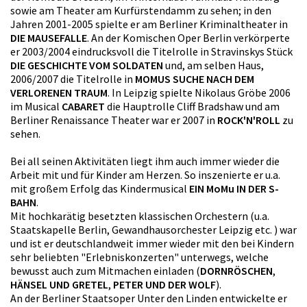
sowie am Theater am Kurfürstendamm zu sehen; in den
Jahren 2001-2005 spielte er am Berliner Kriminaltheater in
DIE MAUSEFALLE
. An der Komischen Oper Berlin verkörperte
er 2003/2004 eindrucksvoll die Titelrolle in Stravinskys Stück
DIE GESCHICHTE VOM SOLDATEN
und, am selben Haus,
2006/2007 die Titelrolle in
MOMUS SUCHE NACH DEM
VERLORENEN TRAUM
. In Leipzig spielte Nikolaus Gröbe 2006
im Musical
CABARET
die Hauptrolle Cliff Bradshaw und am
Berliner Renaissance Theater war er 2007 in
ROCK'N'ROLL
zu
sehen.
Bei all seinen Aktivitäten liegt ihm auch immer wieder die
Arbeit mit und für Kinder am Herzen. So inszenierte er u.a.
mit großem Erfolg das Kindermusical
EIN MoMu IN DER S-
BAHN
.
Mit hochkarätig besetzten klassischen Orchestern (u.a.
Staatskapelle Berlin, Gewandhausorchester Leipzig etc. ) war
und ist er deutschlandweit immer wieder mit den bei Kindern
sehr beliebten "Erlebniskonzerten" unterwegs, welche
bewusst auch zum Mitmachen einladen (
DORNRÖSCHEN
,
HÄNSEL UND GRETEL
,
PETER UND DER WOLF
).
An der Berliner Staatsoper Unter den Linden entwickelte er