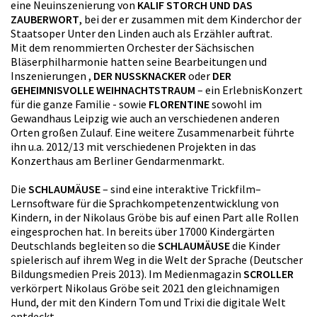
eine Neuinszenierung von
KALIF STORCH UND DAS
ZAUBERWORT
, bei der er zusammen mit dem Kinderchor der
Staatsoper Unter den Linden auch als Erzähler auftrat.
Mit dem renommierten Orchester der Sächsischen
Bläserphilharmonie hatten seine Bearbeitungen und
Inszenierungen ,
DER NUSSKNACKER
oder
DER
GEHEIMNISVOLLE WEIHNACHTSTRAUM
– ein ErlebnisKonzert
für die ganze Familie - sowie
FLORENTINE
sowohl im
Gewandhaus Leipzig wie auch an verschiedenen anderen
Orten großen Zulauf. Eine weitere Zusammenarbeit führte
ihn u.a. 2012/13 mit verschiedenen Projekten in das
Konzerthaus am Berliner Gendarmenmarkt.
Die
SCHLAUMÄUSE
– sind eine interaktive Trickfilm–
Lernsoftware für die Sprachkompetenzentwicklung von
Kindern, in der Nikolaus Gröbe bis auf einen Part alle Rollen
eingesprochen hat. In bereits über 17000 Kindergärten
Deutschlands begleiten so die
SCHLAUMÄUSE
die Kinder
spielerisch auf ihrem Weg in die Welt der Sprache (Deutscher
Bildungsmedien Preis 2013). Im Medienmagazin
SCROLLER
verkörpert Nikolaus Gröbe seit 2021 den gleichnamigen
Hund, der mit den Kindern Tom und Trixi die digitale Welt
entdeckt.