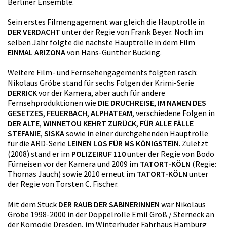
Berliner Ensemble.
Sein erstes Filmengagement war gleich die Hauptrolle in
DER VERDACHT
unter der Regie von Frank Beyer. Noch im
selben Jahr folgte die nächste Hauptrolle in dem Film
EINMAL ARIZONA
von Hans-Günther Bücking.
Weitere Film- und Fernsehengagements folgten rasch:
Nikolaus Gröbe stand für sechs Folgen der Krimi-Serie
DERRICK
vor der Kamera, aber auch für andere
Fernsehproduktionen wie
DIE DRUCHREISE
,
IM NAMEN DES
GESETZES
,
FEUERBACH
,
ALPHATEAM
, verschiedene Folgen in
DER ALTE
,
WINNETOU KEHRT ZURÜCK
,
FÜR ALLE FÄLLE
STEFANIE
,
SISKA
sowie in einer durchgehenden Hauptrolle
für die ARD-Serie
LEINEN LOS FÜR MS KÖNIGSTEIN
. Zuletzt
(2008) stand er im
POLIZEIRUF 110
unter der Regie von Bodo
Fürneisen vor der Kamera und 2009 im
TATORT-KÖLN
(Regie:
Thomas Jauch) sowie 2010 erneut im
TATORT-KÖLN
unter
der Regie von Torsten C. Fischer.
Mit dem Stück
DER RAUB DER SABINERINNEN
war Nikolaus
Gröbe 1998-2000 in der Doppelrolle Emil Groß / Sterneck an
der Komödie Dresden, im Winterhuder Fährhaus Hamburg