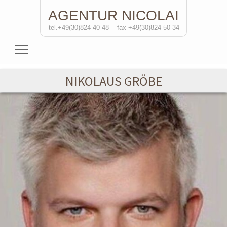
AGENTUR
NICOLAI
tel.+49(30)824 40 48
fax +49(30)824 50 34
Schauspielerinnen
NIKOLAUS GRÖBE
Schauspieler
Regisseure
Soloprojekte
Kontakt
de
/eng