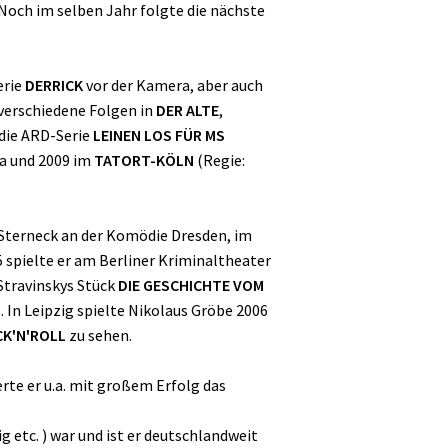
 Noch im selben Jahr folgte die nächste
erie
DERRICK
vor der Kamera, aber auch
 verschiedene Folgen in
DER ALTE
,
 die ARD-Serie
LEINEN LOS FÜR MS
ra und 2009 im
TATORT-KÖLN
(Regie:
 Sterneck an der Komödie Dresden, im
spielte er am Berliner Kriminaltheater
 Stravinskys Stück
DIE GESCHICHTE VOM
M
. In Leipzig spielte Nikolaus Gröbe 2006
K'N'ROLL
zu sehen.
erte er u.a. mit großem Erfolg das
 etc. ) war und ist er deutschlandweit