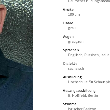
Deutscher Bildungsmedie
Größe
180 cm
Haare
grau
Augen
graugrün
Sprachen
Englisch, Russisch, Ital
Dialekte
sächsisch
Ausbildung
Hochschule für Schauspie
Gesangsausbildung
B. Hoßfeld, Berlin
Stimme
lyrischer Bariton