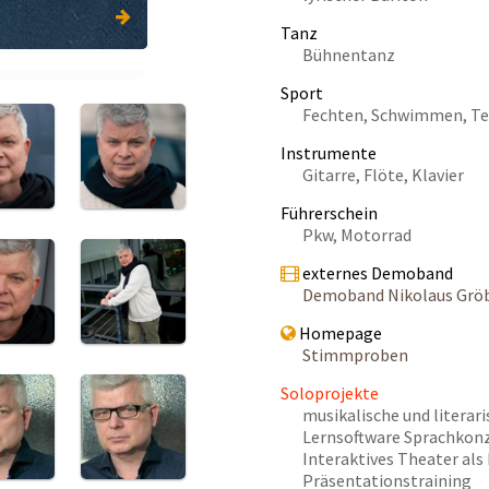
Tanz
Bühnentanz
Sport
Fechten, Schwimmen, Tenn
Instrumente
Gitarre, Flöte, Klavier
Führerschein
Pkw, Motorrad
externes Demoband
Demoband Nikolaus Grö
Homepage
Stimmproben
Soloprojekte
musikalische und litera
Lernsoftware Sprachkon
Interaktives Theater als
Präsentationstraining