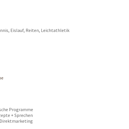
is, Eislauf, Reiten, Leichtathletik
be
rische Programme
zepte + Sprechen
 Direktmarketing