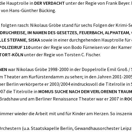
die Hauptrolle in
DER VERDACHT
unter der Regie von Frank Beyer.
von Hans-Günther Bücking.
olgten rasch: Nikolaus Gröbe stand für sechs Folgen der Krimi-S
 DRUCHREISE
,
IM NAMEN DES GESETZES
,
FEUERBACH
,
ALPHATEAM
,
LLE STEFANIE
,
SISKA
sowie in einer durchgehenden Hauptrolle für
POLIZEIRUF 110
unter der Regie von Bodo Fürneisen vor der Kame
TORT-KÖLN
unter der Regie von Torsten C. Fischer.
NEN
war Nikolaus Gröbe 1998-2000 in der Doppelrolle Emil Groß /
 Theater am Kurfürstendamm zu sehen; in den Jahren 2001-2005 
er Berlin verkörperte er 2003/2004 eindrucksvoll die Titelrolle in
7 die Titelrolle in
MOMUS SUCHE NACH DEM VERLORENEN TRAU
f Bradshaw und am Berliner Renaissance Theater war er 2007 in
ROC
h immer wieder die Arbeit mit und für Kinder am Herzen. So inszeni
rchestern (u.a. Staatskapelle Berlin, Gewandhausorchester Leipzig