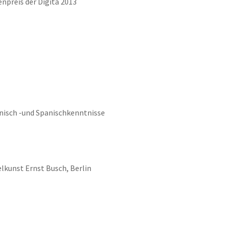
npreis der Digita 2013
ienisch -und Spanischkenntnisse
lkunst Ernst Busch, Berlin