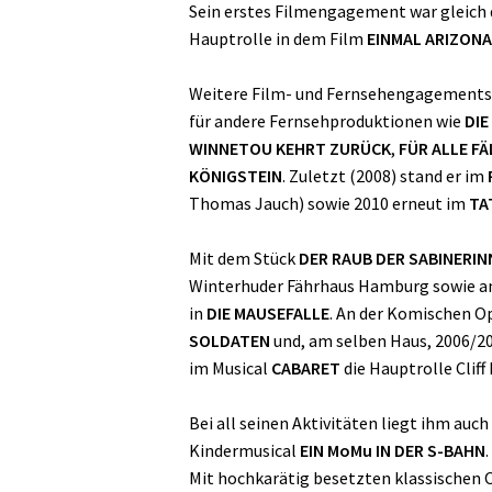
Sein erstes Filmengagement war gleich 
Hauptrolle in dem Film
EINMAL ARIZONA
Weitere Film- und Fernsehengagements f
für andere Fernsehproduktionen wie
DIE
WINNETOU KEHRT ZURÜCK
,
FÜR ALLE FÄ
KÖNIGSTEIN
. Zuletzt (2008) stand er im
Thomas Jauch) sowie 2010 erneut im
TA
Mit dem Stück
DER RAUB DER SABINERIN
Winterhuder Fährhaus Hamburg sowie am
in
DIE MAUSEFALLE
. An der Komischen Op
SOLDATEN
und, am selben Haus, 2006/200
im Musical
CABARET
die Hauptrolle Clif
Bei all seinen Aktivitäten liegt ihm auc
Kindermusical
EIN MoMu IN DER S-BAHN
.
Mit hochkarätig besetzten klassischen O