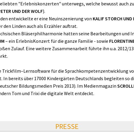
 beliebten "Erlebniskonzerten" unterwegs, welche bewusst auch 
PETER UND DER WOLF
).
nden entwickelte er eine Neuinszenierung von
KALIF STORCH UND
 den Linden auch als Erzähler auftrat.
chsischen Bläserphilharmonie hatten seine Bearbeitungen und I
UM
– ein ErlebnisKonzert für die ganze Familie - sowie
FLORENTIN
ßen Zulauf. Eine weitere Zusammenarbeit führte ihn u.a. 2012/13
rkt.
ve Trickfilm–Lernsoftware für die Sprachkompetenzentwicklung von
t. In bereits über 17000 Kindergärten Deutschlands begleiten so d
(Deutscher Bildungsmedien Preis 2013). Im Medienmagazin
SCROLL
dern Tom und Trixi die digitale Welt entdeckt.
PRESSE