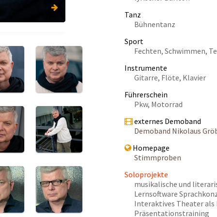
Tanz
Bühnentanz
Sport
Fechten, Schwimmen, Tenn
Instrumente
Gitarre, Flöte, Klavier
Führerschein
Pkw, Motorrad
externes Demoband
Demoband Nikolaus Grö
Homepage
Stimmproben
Soloprojekte
musikalische und litera
Lernsoftware Sprachkon
Interaktives Theater als
Präsentationstraining