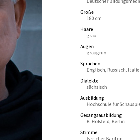
Deutscher Bildungsmedie
Größe
180 cm
Haare
grau
Augen
graugrün
Sprachen
Englisch, Russisch, Ital
Dialekte
sächsisch
Ausbildung
Hochschule für Schauspie
Gesangsausbildung
B. Hoßfeld, Berlin
Stimme
lyrischer Bariton