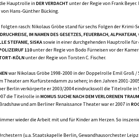
die Hauptrolle in
DER VERDACHT
unter der Regie von Frank Beyer.
von Hans-Günther Bücking.
olgten rasch: Nikolaus Gröbe stand für sechs Folgen der Krimi-S
 DRUCHREISE
,
IM NAMEN DES GESETZES
,
FEUERBACH
,
ALPHATEAM
,
LLE STEFANIE
,
SISKA
sowie in einer durchgehenden Hauptrolle für
POLIZEIRUF 110
unter der Regie von Bodo Fürneisen vor der Kame
TORT-KÖLN
unter der Regie von Torsten C. Fischer.
NEN
war Nikolaus Gröbe 1998-2000 in der Doppelrolle Emil Groß /
 Theater am Kurfürstendamm zu sehen; in den Jahren 2001-2005 
er Berlin verkörperte er 2003/2004 eindrucksvoll die Titelrolle in
7 die Titelrolle in
MOMUS SUCHE NACH DEM VERLORENEN TRAU
f Bradshaw und am Berliner Renaissance Theater war er 2007 in
ROC
h immer wieder die Arbeit mit und für Kinder am Herzen. So inszeni
rchestern (u.a. Staatskapelle Berlin, Gewandhausorchester Leipzig