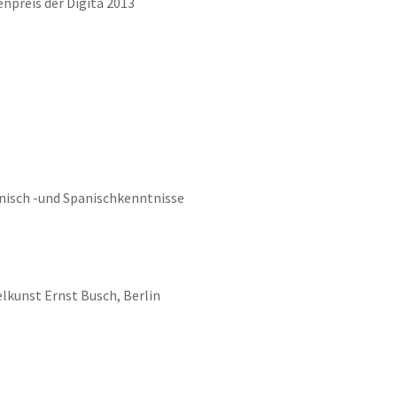
npreis der Digita 2013
ienisch -und Spanischkenntnisse
lkunst Ernst Busch, Berlin