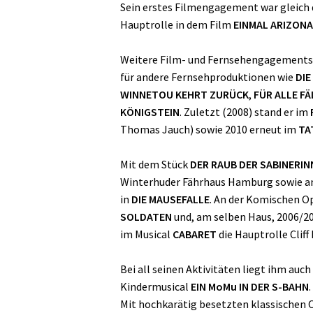
Sein erstes Filmengagement war gleich 
Hauptrolle in dem Film
EINMAL ARIZONA
Weitere Film- und Fernsehengagements f
für andere Fernsehproduktionen wie
DIE
WINNETOU KEHRT ZURÜCK
,
FÜR ALLE FÄ
KÖNIGSTEIN
. Zuletzt (2008) stand er im
Thomas Jauch) sowie 2010 erneut im
TA
Mit dem Stück
DER RAUB DER SABINERIN
Winterhuder Fährhaus Hamburg sowie am
in
DIE MAUSEFALLE
. An der Komischen Op
SOLDATEN
und, am selben Haus, 2006/200
im Musical
CABARET
die Hauptrolle Clif
Bei all seinen Aktivitäten liegt ihm auc
Kindermusical
EIN MoMu IN DER S-BAHN
.
Mit hochkarätig besetzten klassischen O