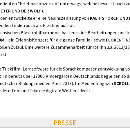
 beliebten "Erlebniskonzerten" unterwegs, welche bewusst auch 
PETER UND DER WOLF
).
nden entwickelte er eine Neuinszenierung von
KALIF STORCH UND
 den Linden auch als Erzähler auftrat.
chsischen Bläserphilharmonie hatten seine Bearbeitungen und I
UM
– ein ErlebnisKonzert für die ganze Familie - sowie
FLORENTIN
ßen Zulauf. Eine weitere Zusammenarbeit führte ihn u.a. 2012/13
rkt.
ve Trickfilm–Lernsoftware für die Sprachkompetenzentwicklung von
t. In bereits über 17000 Kindergärten Deutschlands begleiten so d
(Deutscher Bildungsmedien Preis 2013). Im Medienmagazin
SCROLL
dern Tom und Trixi die digitale Welt entdeckt.
PRESSE