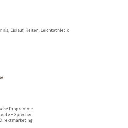
is, Eislauf, Reiten, Leichtathletik
be
rische Programme
zepte + Sprechen
 Direktmarketing