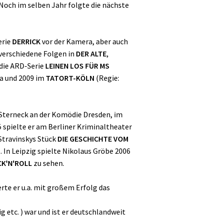
 Noch im selben Jahr folgte die nächste
erie
DERRICK
vor der Kamera, aber auch
 verschiedene Folgen in
DER ALTE
,
 die ARD-Serie
LEINEN LOS FÜR MS
ra und 2009 im
TATORT-KÖLN
(Regie:
 Sterneck an der Komödie Dresden, im
spielte er am Berliner Kriminaltheater
 Stravinskys Stück
DIE GESCHICHTE VOM
M
. In Leipzig spielte Nikolaus Gröbe 2006
K'N'ROLL
zu sehen.
erte er u.a. mit großem Erfolg das
 etc. ) war und ist er deutschlandweit