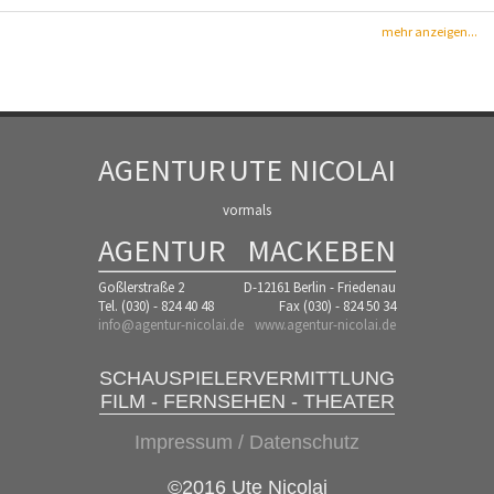
mehr anzeigen...
AGENTUR
UTE NICOLAI
vormals
AGENTUR
MACKEBEN
Goßlerstraße 2
D-12161 Berlin - Friedenau
Tel. (030) - 824 40 48
Fax (030) - 824 50 34
info@agentur-nicolai.de
www.agentur-nicolai.de
SCHAUSPIELERVERMITTLUNG
FILM - FERNSEHEN - THEATER
Impressum / Datenschutz
©2016 Ute Nicolai