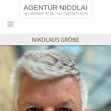
AGENTUR
NICOLAI
tel.+49(30)824 40 48
fax +49(30)824 50 34
Schauspielerinnen
NIKOLAUS GRÖBE
Schauspieler
Regisseure
Soloprojekte
Kontakt
de
/eng