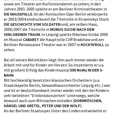
sowie am Theater am Kurfürstendamm zu sehen; in den
Jahren 2001-2005 spielte er am Berliner Kriminaltheater in
DIE MAUSEFALLE
. An der Komischen Oper Berlin verkörperte
er 2003/2004 eindrucksvoll die Titelrolle in Stravinskys Stück
DIE GESCHICHTE VOM SOLDATEN
und, am selben Haus,
2006/2007 die Titelrolle in
MOMUS SUCHE NACH DEM
VERLORENEN TRAUM
. In Leipzig spielte Nikolaus Gröbe 2006
im Musical
CABARET
die Hauptrolle Cliff Bradshaw und am
Berliner Renaissance Theater war er 2007 in
ROCK'N'ROLL
zu
sehen.
Bei all seinen Aktivitäten liegt ihm auch immer wieder die
Arbeit mit und für Kinder am Herzen. So inszenierte er u.a.
mit großem Erfolg das Kindermusical
EIN MoMu IN DER S-
BAHN
.
Mit hochkarätig besetzten klassischen Orchestern (u.a.
Staatskapelle Berlin, Gewandhausorchester Leipzig etc. ) war
und ist er deutschlandweit immer wieder mit den bei Kindern
sehr beliebten "Erlebniskonzerten" unterwegs, welche
bewusst auch zum Mitmachen einladen (
DORNRÖSCHEN
,
HÄNSEL UND GRETEL
,
PETER UND DER WOLF
).
An der Berliner Staatsoper Unter den Linden entwickelte er