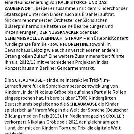
eine Neuinszenierung von
KALIF STORCH UND DAS
ZAUBERWORT
, bei der er zusammen mit dem Kinderchor der
Staatsoper Unter den Linden auch als Erzähler auftrat.
Mit dem renommierten Orchester der Sächsischen
Bläserphilharmonie hatten seine Bearbeitungen und
Inszenierungen ,
DER NUSSKNACKER
oder
DER
GEHEIMNISVOLLE WEIHNACHTSTRAUM
– ein ErlebnisKonzert
für die ganze Familie - sowie
FLORENTINE
sowohl im
Gewandhaus Leipzig wie auch an verschiedenen anderen
Orten großen Zulauf. Eine weitere Zusammenarbeit führte
ihn u.a. 2012/13 mit verschiedenen Projekten in das
Konzerthaus am Berliner Gendarmenmarkt.
Die
SCHLAUMÄUSE
– sind eine interaktive Trickfilm–
Lernsoftware für die Sprachkompetenzentwicklung von
Kindern, in der Nikolaus Gröbe bis auf einen Part alle Rollen
eingesprochen hat. In bereits über 17000 Kindergärten
Deutschlands begleiten so die
SCHLAUMÄUSE
die Kinder
spielerisch auf ihrem Weg in die Welt der Sprache (Deutscher
Bildungsmedien Preis 2013). Im Medienmagazin
SCROLLER
verkörpert Nikolaus Gröbe seit 2021 den gleichnamigen
Hund, der mit den Kindern Tom und Trixi die digitale Welt
entdeckt.