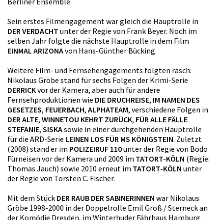
Berliner Ensemble.
Sein erstes Filmengagement war gleich die Hauptrolle in
DER VERDACHT
unter der Regie von Frank Beyer. Noch im
selben Jahr folgte die nächste Hauptrolle in dem Film
EINMAL ARIZONA
von Hans-Günther Bücking.
Weitere Film- und Fernsehengagements folgten rasch:
Nikolaus Gröbe stand für sechs Folgen der Krimi-Serie
DERRICK
vor der Kamera, aber auch für andere
Fernsehproduktionen wie
DIE DRUCHREISE
,
IM NAMEN DES
GESETZES
,
FEUERBACH
,
ALPHATEAM
, verschiedene Folgen in
DER ALTE
,
WINNETOU KEHRT ZURÜCK
,
FÜR ALLE FÄLLE
STEFANIE
,
SISKA
sowie in einer durchgehenden Hauptrolle
für die ARD-Serie
LEINEN LOS FÜR MS KÖNIGSTEIN
. Zuletzt
(2008) stand er im
POLIZEIRUF 110
unter der Regie von Bodo
Fürneisen vor der Kamera und 2009 im
TATORT-KÖLN
(Regie:
Thomas Jauch) sowie 2010 erneut im
TATORT-KÖLN
unter
der Regie von Torsten C. Fischer.
Mit dem Stück
DER RAUB DER SABINERINNEN
war Nikolaus
Gröbe 1998-2000 in der Doppelrolle Emil Groß / Sterneck an
der Komödie Dresden, im Winterhuder Fährhaus Hamburg