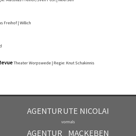
as Freihof
Willich
d
-Revue
Theater Worpswede
Regie: Knut Schakinnis
AGENTUR
UTE NICOLAI
vormals
AGENTUR
MACKEBEN