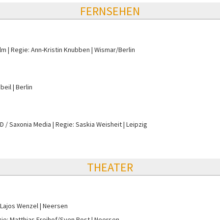
FERNSEHEN
ilm
Regie: Ann-Kristin Knubben
Wismar/Berlin
beil
Berlin
D / Saxonia Media
Regie: Saskia Weisheit
Leipzig
THEATER
 Lajos Wenzel
Neersen
ie: Matthias Freihof/Sven Post
Neersen