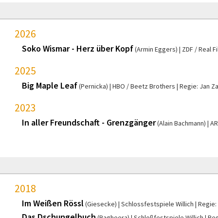
2026
Soko Wismar - Herz über Kopf
(Armin Eggers)
ZDF / Real F
2025
Big Maple Leaf
(Pernicka)
HBO / Beetz Brothers
Regie: Jan Za
2023
In aller Freundschaft - Grenzgänger
(Alain Bachmann)
AR
2018
Im Weißen Rössl
(Giesecke)
Schlossfestspiele Willich
Regie:
Das Dschungelbuch
(Bagheera)
Schloßfestspiele Willich
Reg