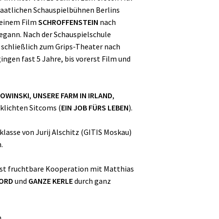
taatlichen Schauspielbühnen Berlins
 seinem Film
SCHROFFENSTEIN
nach
begann. Nach der Schauspielschule
 schließlich zum Grips-Theater nach
ngen fast 5 Jahre, bis vorerst Film und
LOWINSKI
,
UNSERE FARM IN IRLAND
,
rklichten Sitcoms (
EIN JOB FÜRS LEBEN
).
klasse von Jurij Alschitz (GITIS Moskau)
.
st fruchtbare Kooperation mit Matthias
BORD
und
GANZE KERLE
durch ganz
.