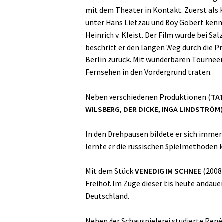
mit dem Theater in Kontakt. Zuerst als 
unter Hans Lietzau und Boy Gobert kenne
Heinrich v. Kleist. Der Film wurde bei 
beschritt er den langen Weg durch die P
Berlin zurück. Mit wunderbaren Tournee
Fernsehen in den Vordergrund traten.
Neben verschiedenen Produktionen (
TA
WILSBERG
,
DER DICKE
,
INGA LINDSTRÖM
In den Drehpausen bildete er sich immer 
lernte er die russischen Spielmethoden 
Mit dem Stück
VENEDIG IM SCHNEE
(2008
Freihof. Im Zuge dieser bis heute anda
Deutschland.
Neben der Schauspielerei studierte Ren