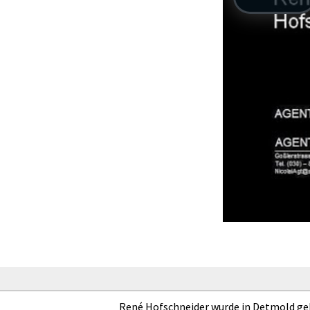
René Hofschneider wurde in Detmold gebo