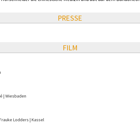
PRESSE
FILM
m
gé
Wiesbaden
 Frauke Lodders
Kassel