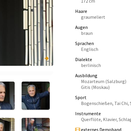
172 cm
Haare
graumeliert
Augen
braun
Sprachen
Englisch
Dialekte
berlinisch
Ausbildung
Mozarteum (Salzburg)
Gitis (Moskau)
Sport
Bogenschießen, Tai Chi
Instrumente
Querflöte, Klavier, Schl
externes Demoband