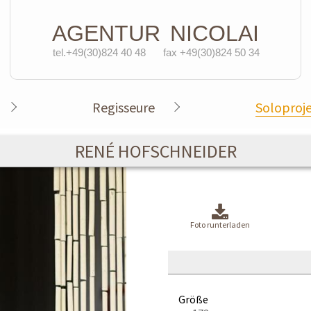
AGENTUR
NICOLAI
tel.+49(30)824 40 48
fax +49(30)824 50 34
Regisseure
Soloproj
RENÉ HOFSCHNEIDER
Foto runterladen
Größe