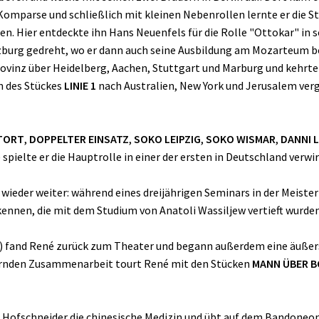
Komparse und schließlich mit kleinen Nebenrollen lernte er die S
n. Hier entdeckte ihn Hans Neuenfels für die Rolle "Ottokar" in
Salzburg gedreht, wo er dann auch seine Ausbildung am Mozarteum 
rovinz über Heidelberg, Aachen, Stuttgart und Marburg und kehrte
n des Stückes
LINIE 1
nach Australien, New York und Jerusalem vergi
TORT
,
DOPPELTER EINSATZ
,
SOKO LEIPZIG
,
SOKO WISMAR
,
DANNI 
) spielte er die Hauptrolle in einer der ersten in Deutschland verwi
wieder weiter: während eines dreijährigen Seminars in der Meister
kennen, die mit dem Studium von Anatoli Wassiljew vertieft wurden
) fand René zurück zum Theater und begann außerdem eine äußer
uernden Zusammenarbeit tourt René mit den Stücken
MANN ÜBER 
é Hofschneider die chinesische Medizin und übt auf dem Bandoneon