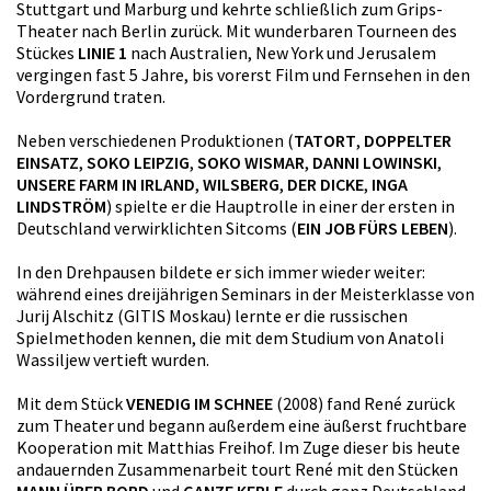
Stuttgart und Marburg und kehrte schließlich zum Grips-
Theater nach Berlin zurück. Mit wunderbaren Tourneen des
Stückes
LINIE 1
nach Australien, New York und Jerusalem
vergingen fast 5 Jahre, bis vorerst Film und Fernsehen in den
Vordergrund traten.
Neben verschiedenen Produktionen (
TATORT
,
DOPPELTER
EINSATZ
,
SOKO LEIPZIG
,
SOKO WISMAR
,
DANNI LOWINSKI
,
UNSERE FARM IN IRLAND
,
WILSBERG
,
DER DICKE
,
INGA
LINDSTRÖM
) spielte er die Hauptrolle in einer der ersten in
Deutschland verwirklichten Sitcoms (
EIN JOB FÜRS LEBEN
).
In den Drehpausen bildete er sich immer wieder weiter:
während eines dreijährigen Seminars in der Meisterklasse von
Jurij Alschitz (GITIS Moskau) lernte er die russischen
Spielmethoden kennen, die mit dem Studium von Anatoli
Wassiljew vertieft wurden.
Mit dem Stück
VENEDIG IM SCHNEE
(2008) fand René zurück
zum Theater und begann außerdem eine äußerst fruchtbare
Kooperation mit Matthias Freihof. Im Zuge dieser bis heute
andauernden Zusammenarbeit tourt René mit den Stücken
MANN ÜBER BORD
und
GANZE KERLE
durch ganz Deutschland.