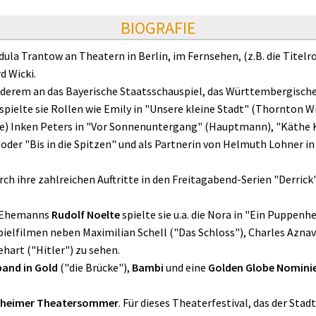
BIOGRAFIE
ula Trantow an Theatern in Berlin, im Fernsehen, (z.B. die Titelr
d Wicki.
nderem an das Bayerische Staatsschauspiel, das Württembergische 
elte sie Rollen wie Emily in "Unsere kleine Stadt" (Thornton Wi
tre) Inken Peters in "Vor Sonnenuntergang" (Hauptmann), "Käthe 
" oder "Bis in die Spitzen" und als Partnerin von Helmuth Lohner 
ch ihre zahlreichen Auftritte in den Freitagabend-Serien "Derrick" 
s Ehemanns
Rudolf Noelte
spielte sie u.a. die Nora in "Ein Puppenh
Spielfilmen neben Maximilian Schell ("Das Schloss"), Charles Azn
hart ("Hitler") zu sehen.
band in Gold
("die Brücke"),
Bambi
und eine
Golden Globe Nomini
lheimer Theatersommer
. Für dieses Theaterfestival, das der St