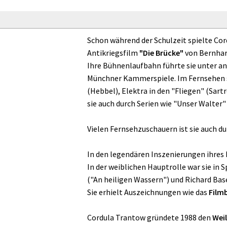
Schon während der Schulzeit spielte Cord
Antikriegsfilm
"Die Brücke"
von Bernhar
Ihre Bühnenlaufbahn führte sie unter a
Münchner Kammerspiele. Im Fernsehen spi
(Hebbel), Elektra in den "Fliegen" (Sar
sie auch durch Serien wie "Unser Walter
Vielen Fernsehzuschauern ist sie auch dur
In den legendären Inszenierungen ihre
In der weiblichen Hauptrolle war sie in 
("An heiligen Wassern") und Richard Base
Sie erhielt Auszeichnungen wie das
Film
Cordula Trantow gründete 1988 den
Wei