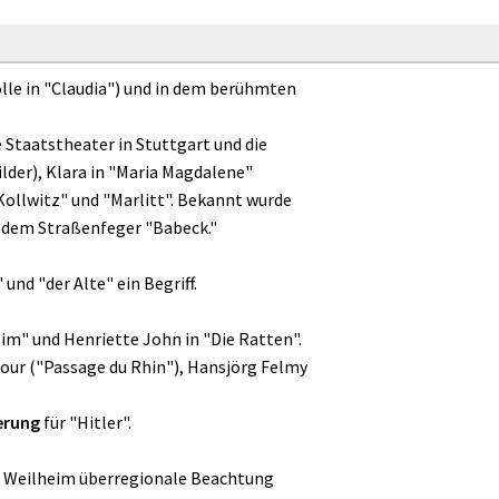
olle in "Claudia") und in dem berühmten
Staatstheater in Stuttgart und die
lder), Klara in "Maria Magdalene"
Kollwitz" und "Marlitt". Bekannt wurde
in dem Straßenfeger "Babeck."
und "der Alte" ein Begriff.
eim" und Henriette John in "Die Ratten".
avour ("Passage du Rhin"), Hansjörg Felmy
erung
für "Hitler".
adt Weilheim überregionale Beachtung