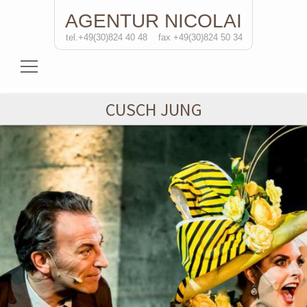
AGENTUR
NICOLAI
tel.+49(30)824 40 48
fax +49(30)824 50 34
Schauspielerinnen
CUSCH JUNG
Schauspieler
Regisseure
Soloprojekte
Kontakt
de
/eng