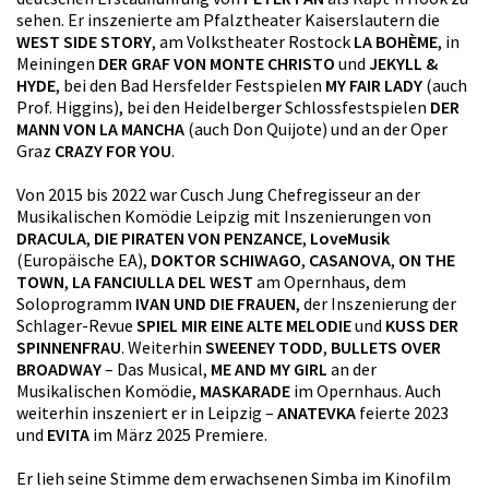
sehen. Er inszenierte am Pfalztheater Kaiserslautern die
WEST SIDE STORY
, am Volkstheater Rostock
LA BOHÈME
, in
Meiningen
DER GRAF VON MONTE CHRISTO
und
JEKYLL &
HYDE
, bei den Bad Hersfelder Festspielen
MY FAIR LADY
(auch
Prof. Higgins), bei den Heidelberger Schlossfestspielen
DER
MANN VON LA MANCHA
(auch Don Quijote) und an der Oper
Graz
CRAZY FOR YOU
.
Von 2015 bis 2022 war Cusch Jung Chefregisseur an der
Musikalischen Komödie Leipzig mit Inszenierungen von
DRACULA
,
DIE PIRATEN VON PENZANCE
,
LoveMusik
(Europäische EA),
DOKTOR SCHIWAGO
,
CASANOVA
,
ON THE
TOWN
,
LA FANCIULLA DEL WEST
am Opernhaus, dem
Soloprogramm
IVAN UND DIE FRAUEN
, der Inszenierung der
Schlager-Revue
SPIEL MIR EINE ALTE MELODIE
und
KUSS DER
SPINNENFRAU
. Weiterhin
SWEENEY TODD
,
BULLETS OVER
BROADWAY
– Das Musical,
ME AND MY GIRL
an der
Musikalischen Komödie,
MASKARADE
im Opernhaus. Auch
weiterhin inszeniert er in Leipzig –
ANATEVKA
feierte 2023
und
EVITA
im März 2025 Premiere.
Er lieh seine Stimme dem erwachsenen Simba im Kinofilm