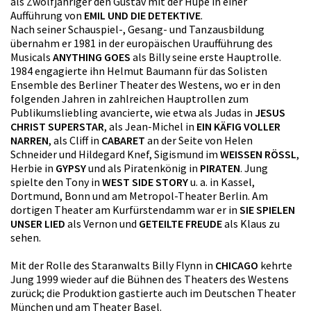
als Zwölfjähriger den Gustav mit der Hupe in einer
Aufführung von
EMIL UND DIE DETEKTIVE
.
Nach seiner Schauspiel-, Gesang- und Tanzausbildung
übernahm er 1981 in der europäischen Uraufführung des
Musicals
ANYTHING GOES
als Billy seine erste Hauptrolle.
1984 engagierte ihn Helmut Baumann für das Solisten
Ensemble des Berliner Theater des Westens, wo er in den
folgenden Jahren in zahlreichen Hauptrollen zum
Publikumsliebling avancierte, wie etwa als Judas in
JESUS
CHRIST SUPERSTAR
, als Jean-Michel in
EIN KÄFIG VOLLER
NARREN
, als Cliff in
CABARET
an der Seite von Helen
Schneider und Hildegard Knef, Sigismund im
WEISSEN RÖSSL
,
Herbie in
GYPSY
und als Piratenkönig in
PIRATEN
. Jung
spielte den Tony in
WEST SIDE STORY
u. a. in Kassel,
Dortmund, Bonn und am Metropol-Theater Berlin. Am
dortigen Theater am Kurfürstendamm war er in
SIE SPIELEN
UNSER LIED
als Vernon und
GETEILTE FREUDE
als Klaus zu
sehen.
Mit der Rolle des Staranwalts Billy Flynn in
CHICAGO
kehrte
Jung 1999 wieder auf die Bühnen des Theaters des Westens
zurück; die Produktion gastierte auch im Deutschen Theater
München und am Theater Basel.