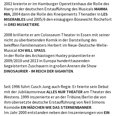
2002 kreierte er im Hamburger Operettenhaus die Rolle des
Harry in der deutschen Erstaufführung des Musicals
MAMMA
MIA
, 2004 dann die Rolle des Kneipenwirts Thenadier in
LES
MISERABLES
und 2005/6 den einäugigen Bösewicht Rochefort
in
DREI MUSKETIERE
.
2008 brillierte er am Colosseum Theater in Essen mit seiner
nicht zu überbietenden Komik in der Darstellung des
bekifften Familienvaters Herbert im Neue-Deutsche-Welle-
Musical
ICH WILL SPASS
.
In der Rolle des Archäologen Huxley präsentierte er
2009/2010 und 2013 in Europa hunderttausenden
begeisterten Zuschauern in großen Arenen die Show
DINOSAURIER - IM REICH DER GIGANTEN
.
Seit 1996 führt Cusch Jung auch Regie. Er feierte sein Debut
mit der Jubiläumsrevue
ALLES NUR THEATER
am Theater des
Westens. 1999 inszenierte er an der Tribüne/Berlin die von
ihm übersetzte deutsche Erstaufführung von Neil Simons
Komödie
EIN MÄDCHEN WIE DAS STERNENBANNER
.
Im Jahr 2000 entstanden neben den Inszenierungen von
EIN