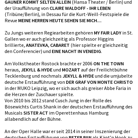
GAUNER KOMMT SELTEN ALLEIN
(Hansa Theater / Berlin) und
der Uraufführung von
CLAIRE WALDOFF - IHR LEBEN
(Tribüne/Berlin), in Dessau für die Kurt-Weill-Festspiele die
Revue
MEINE HERREN HEUTE SEHEN SIE MICH...
.
Zu Jungs weiteren Regiearbeiten gehören
MY FAIR LADY
in St.
Gallen wo er auch gleichzeitig als Professor Higgins
brillierte,
ANATEVKA
,
CABARET
(hier spielte er gleichzeitig
den Conferencier) und
EINE NACHT IN VENEDIG
.
Am Volkstheater Rostock brachte er 2006
ON THE TOWN
heraus,
JEKYLL & HYDE
und
MOZART
auf der Freilichtbühne
Tecklenburg und nochmals
JEKYLL & HYDE
und die umjubelte
deutsche Erstaufführung von
DER GRAF VON MONTE CHRISTO
in der MUKO Leipzig, wo er sich auch als greiser Abbe Faria in
die Herzen der Zuschauer spielte.
Von 2010 bis 2012 stand Cusch Jung in der Rolle des
Bösewichts Curtis Shank in der deutschen Erstaufführung des
Musicals
SISTER ACT
im Operettenhaus Hamburg
allabendlich auf der Bühne.
An der Oper Halle war er seit 2014 in seiner Inszenierung der
deutschen Erstaufführung von
PETER PAN
als Käpt’n Hook zu