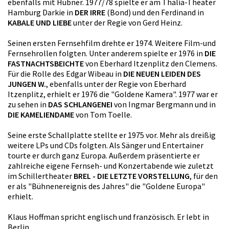
ebenfalls mit Hübner. 1977/78 spielte er am Thalia-Theater
Hamburg Darkie in
DER IRRE
(Bond) und den Ferdinand in
KABALE UND LIEBE
unter der Regie von Gerd Heinz.
Seinen ersten Fernsehfilm drehte er 1974. Weitere Film-und
Fernsehrollen folgten. Unter anderem spielte er 1976 in
DIE
FASTNACHTSBEICHTE
von Eberhard Itzenplitz den Clemens.
Für die Rolle des Edgar Wibeau in
DIE NEUEN LEIDEN DES
JUNGEN W.
, ebenfalls unter der Regie von Eberhard
Itzenplitz, erhielt er 1976 die "Goldene Kamera". 1977 war er
zu sehen in
DAS SCHLANGENEI
von Ingmar Bergmann und in
DIE KAMELIENDAME
von Tom Toelle.
Seine erste Schallplatte stellte er 1975 vor. Mehr als dreißig
weitere LPs und CDs folgten. Als Sänger und Entertainer
tourte er durch ganz Europa. Außerdem präsentierte er
zahlreiche eigene Fernseh- und Konzertabende wie zuletzt
im Schillertheater
BREL - DIE LETZTE VORSTELLUNG
, für den
er als "Bühnenereignis des Jahres" die "Goldene Europa"
erhielt.
Klaus Hoffman spricht englisch und französisch. Er lebt in
Berlin.