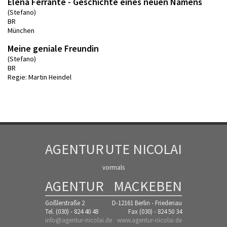
Elena Ferrante - Geschichte eines neuen Namens
(Stefano)
BR
München
Meine geniale Freundin
(Stefano)
BR
Regie: Martin Heindel
AGENTUR
UTE NICOLAI
vormals
AGENTUR
MACKEBEN
Goßlerstraße 2
D-12161 Berlin - Friedenau
Tel. (030) - 824 40 48
Fax (030) - 824 50 34
info@agentur-nicolai.de
www.agentur-nicolai.de