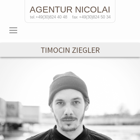
AGENTUR
NICOLAI
tel.+49(30)824 40 48
fax +49(30)824 50 34
Schauspielerinnen
TIMOCIN ZIEGLER
Schauspieler
Regisseure
Soloprojekte
Kontakt
de
/eng