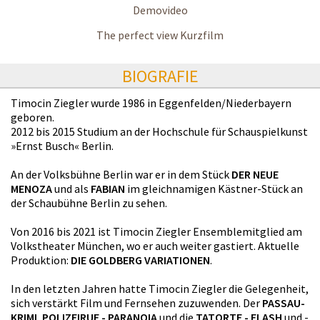
Demovideo
The perfect view Kurzfilm
BIOGRAFIE
Timocin Ziegler wurde 1986 in Eggenfelden/Niederbayern
geboren.
2012 bis 2015 Studium an der Hochschule für Schauspielkunst
»Ernst Busch« Berlin.
An der Volksbühne Berlin war er in dem Stück
DER NEUE
MENOZA
und als
FABIAN
im gleichnamigen Kästner-Stück an
der Schaubühne Berlin zu sehen.
Von 2016 bis 2021 ist Timocin Ziegler Ensemblemitglied am
Volkstheater München, wo er auch weiter gastiert. Aktuelle
Produktion:
DIE GOLDBERG VARIATIONEN
.
In den letzten Jahren hatte Timocin Ziegler die Gelegenheit,
sich verstärkt Film und Fernsehen zuzuwenden. Der
PASSAU-
KRIMI
,
POLIZEIRUF - PARANOIA
und die
TATORTE - FLASH
und -