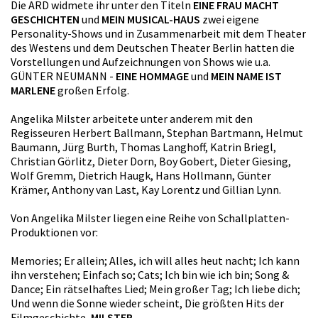
Die ARD widmete ihr unter den Titeln
EINE FRAU MACHT
GESCHICHTEN
und
MEIN MUSICAL-HAUS
zwei eigene
Personality-Shows und in Zusammenarbeit mit dem Theater
des Westens und dem Deutschen Theater Berlin hatten die
Vorstellungen und Aufzeichnungen von Shows wie u.a.
GÜNTER NEUMANN -
EINE HOMMAGE
und
MEIN NAME IST
MARLENE
großen Erfolg.
Angelika Milster arbeitete unter anderem mit den
Regisseuren Herbert Ballmann, Stephan Bartmann, Helmut
Baumann, Jürg Burth, Thomas Langhoff, Katrin Briegl,
Christian Görlitz, Dieter Dorn, Boy Gobert, Dieter Giesing,
Wolf Gremm, Dietrich Haugk, Hans Hollmann, Günter
Krämer, Anthony van Last, Kay Lorentz und Gillian Lynn.
Von Angelika Milster liegen eine Reihe von Schallplatten-
Produktionen vor:
Memories; Er allein; Alles, ich will alles heut nacht; Ich kann
ihn verstehen; Einfach so; Cats; Ich bin wie ich bin; Song &
Dance; Ein rätselhaftes Lied; Mein großer Tag; Ich liebe dich;
Und wenn die Sonne wieder scheint, Die größten Hits der
Filmgeschichte,
MILSTER
.