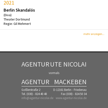
2021
Berlin Skandalös
(Diva)
Theater Dortmund
Regie: Gil Mehmert
mehr anzeigen...
AGENTUR
UTE NICOLAI
vormals
AGENTUR
MACKEBEN
Goßlerstraße 2
D-12161 Berlin - Friedenau
Tel. (030) - 824 40 48
Fax (030) - 824 50 34
info@agentur-nicolai.de
www.agentur-nicolai.de