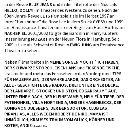
in der Revue
BLUE JEANS
und in der Titelrolle des Musicals
HELLO, DOLLY!
im Theater des Westens zu sehen. Nach der
60er-Jahre-Revue
LETS POP
spielt sie im Herbst 1997 an
ihrer "Hausbühne" die Rose Lee in dem Stück
GYPSY
und 1999
am Renaissance-Theater unter der Regie von Hans Hollmann
NACHSPIEL
. 2001/2002 folgte die Baronin in Harry Kupfers
Inszenierung
MOZART
an der Neuen Flora in Hamburg. Seit
2009 ist sie als Schwester Rosa in
EWIG JUNG
am Renaissance
Theater zu sehen.
Neben Filmarbeiten in
MEINE SORGEN MÖCHT´ ICH HABEN
,
DER SCHWARZE STORCH
,
EISENHANS
und
FICKENDE FISCHE
,
trat mehr und mehr das Fernsehen in den Vordergrund:
TIPS
FÜR HAUSFRAUEN
,
DER WAHRE JAKOB
,
DAS ORCHESTER
,
AN
ALLE - GESCHICHTE DES RADIOS
,
DREI UNTER EINER DECKE
,
DER LANDARZT
,
STOCKER UND STEIN
,
EDGAR RÄUMT AUF
,
UNTER EINEM DACH
,
DER KLEINE VAMPIR
,
HEIM FÜR TIERE
,
DER
PATENONKEL
,
VILLA HORTENSIA
,
UNSERE HAGENBECKS
,
DER
KÖNIG VON DULSBERG
,
DER BERGDOKTOR
,
CLUB LAS
PIRANJIAS
,
ALLES WEGEN ROBERT DE NIRO
,
MAMA IST
UNMÖGLICH
,
KRAUSES TRAUM VOM GLÜCK
,
KÖRNER UND
KÖTER
,
ANGIE
u.v.a.m..