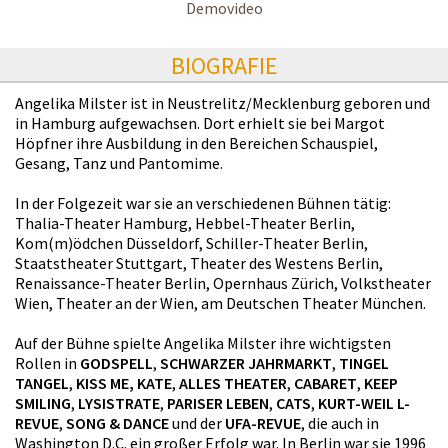
Demovideo
BIOGRAFIE
Angelika Milster ist in Neustrelitz/Mecklenburg geboren und
in Hamburg aufgewachsen. Dort erhielt sie bei Margot
Höpfner ihre Ausbildung in den Bereichen Schauspiel,
Gesang, Tanz und Pantomime.
In der Folgezeit war sie an verschiedenen Bühnen tätig:
Thalia-Theater Hamburg, Hebbel-Theater Berlin,
Kom(m)ödchen Düsseldorf, Schiller-Theater Berlin,
Staatstheater Stuttgart, Theater des Westens Berlin,
Renaissance-Theater Berlin, Opernhaus Zürich, Volkstheater
Wien, Theater an der Wien, am Deutschen Theater München.
Auf der Bühne spielte Angelika Milster ihre wichtigsten
Rollen in
GODSPELL
,
SCHWARZER JAHRMARKT
,
TINGEL
TANGEL
,
KISS ME, KATE
,
ALLES THEATER
,
CABARET
,
KEEP
SMILING
,
LYSISTRATE
,
PARISER LEBEN
,
CATS
,
KURT-WEIL L-
REVUE
,
SONG & DANCE
und der
UFA-REVUE
, die auch in
Washington D.C. ein großer Erfolg war. In Berlin war sie 1996