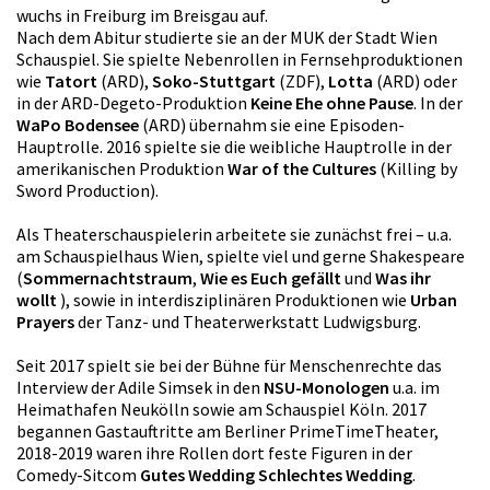
wuchs in Freiburg im Breisgau auf.
Nach dem Abitur studierte sie an der MUK der Stadt Wien
Schauspiel. Sie spielte Nebenrollen in Fernsehproduktionen
wie
Tatort
(ARD),
Soko-Stuttgart
(ZDF),
Lotta
(ARD) oder
in der ARD-Degeto-Produktion
Keine Ehe ohne Pause
. In der
WaPo Bodensee
(ARD) übernahm sie eine Episoden-
Hauptrolle. 2016 spielte sie die weibliche Hauptrolle in der
amerikanischen Produktion
War of the Cultures
(Killing by
Sword Production).
Als Theaterschauspielerin arbeitete sie zunächst frei – u.a.
am Schauspielhaus Wien, spielte viel und gerne Shakespeare
(
Sommernachtstraum
,
Wie es Euch gefällt
und
Was ihr
wollt
), sowie in interdisziplinären Produktionen wie
Urban
Prayers
der Tanz- und Theaterwerkstatt Ludwigsburg.
Seit 2017 spielt sie bei der Bühne für Menschenrechte das
Interview der Adile Simsek in den
NSU-Monologen
u.a. im
Heimathafen Neukölln sowie am Schauspiel Köln. 2017
begannen Gastauftritte am Berliner PrimeTimeTheater,
2018-2019 waren ihre Rollen dort feste Figuren in der
Comedy-Sitcom
Gutes Wedding Schlechtes Wedding
.