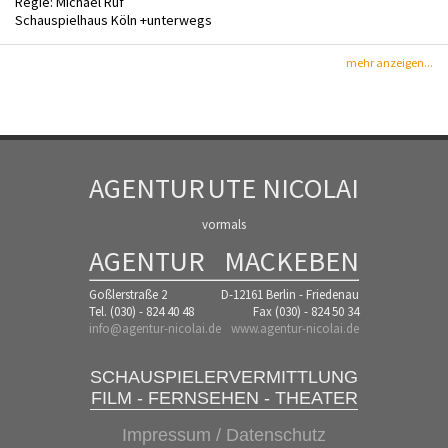
Regie: Michael Ruf
Schauspielhaus Köln +unterwegs
mehr anzeigen...
AGENTUR
UTE NICOLAI
vormals
AGENTUR
MACKEBEN
Goßlerstraße 2
D-12161 Berlin - Friedenau
Tel. (030) - 824 40 48
Fax (030) - 824 50 34
info@agentur-nicolai.de
www.agentur-nicolai.de
SCHAUSPIELERVERMITTLUNG
FILM - FERNSEHEN - THEATER
Impressum / Datenschutz