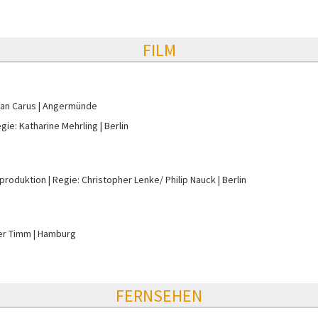
FILM
ian Carus
Angermünde
gie: Katharine Mehrling
Berlin
mproduktion
Regie: Christopher Lenke/ Philip Nauck
Berlin
er Timm
Hamburg
FERNSEHEN