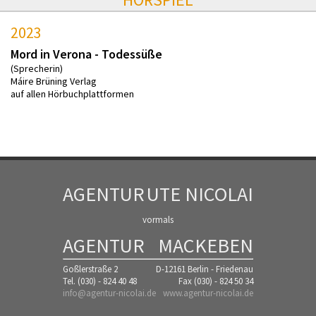
2023
Mord in Verona - Todessüße
(Sprecherin)
Máire Brüning Verlag
auf allen Hörbuchplattformen
AGENTUR
UTE NICOLAI
vormals
AGENTUR
MACKEBEN
Goßlerstraße 2
D-12161 Berlin - Friedenau
Tel. (030) - 824 40 48
Fax (030) - 824 50 34
info@agentur-nicolai.de
www.agentur-nicolai.de