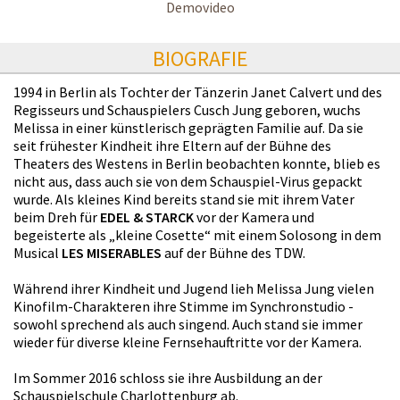
Demovideo
BIOGRAFIE
1994 in Berlin als Tochter der Tänzerin Janet Calvert und des
Regisseurs und Schauspielers Cusch Jung geboren, wuchs
Melissa in einer künstlerisch geprägten Familie auf. Da sie
seit frühester Kindheit ihre Eltern auf der Bühne des
Theaters des Westens in Berlin beobachten konnte, blieb es
nicht aus, dass auch sie von dem Schauspiel-Virus gepackt
wurde. Als kleines Kind bereits stand sie mit ihrem Vater
beim Dreh für
EDEL & STARCK
vor der Kamera und
begeisterte als „kleine Cosette“ mit einem Solosong in dem
Musical
LES MISERABLES
auf der Bühne des TDW.
Während ihrer Kindheit und Jugend lieh Melissa Jung vielen
Kinofilm-Charakteren ihre Stimme im Synchronstudio -
sowohl sprechend als auch singend. Auch stand sie immer
wieder für diverse kleine Fernsehauftritte vor der Kamera.
Im Sommer 2016 schloss sie ihre Ausbildung an der
Schauspielschule Charlottenburg ab.