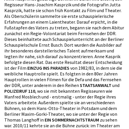
Regisseur Hans-Joachim Kasprzik und die Fotografin Jutta
Kasprzik, hatte sie schon früh Kontakt zu Film und Theater.
Als Oberschülerin sammelte sie erste schauspielerische
Erfahrungen an einem Laientheater. Darauf erpicht, in die
Fußstapfen des Vaters zu treten, begann sie nach dem Abitur
zunächst ein Regie-Volontariat beim Fernsehen der DDR.
Dieses beinhaltete auch Schauspielunterricht an der Berliner
Schauspielschule Ernst Busch. Dort wurden die Ausbilder auf
ihr besonderes darstellerisches Talent aufmerksam und
legten ihr nahe, sich darauf zu konzentrieren. Anne Kasprik
befolgte diesen Rat. Das erste Resultat dieser Entscheidung
ist der Film
EINZUG INS PARADIES
von 1982/83, in dem sie die
weibliche Hauptrolle spielt. Es folgten in den 80er Jahren
Hauptrollen in vielen Filmen für die Defa und das Fernsehen
der DDR, unter anderem in den Reihen
STAATSANWALT
und
POLIZEIRUF 110
, wo sie mit bekannten Regisseuren wie
Manfred Mosblech und - erstmalig - unter der Regie ihres
Vaters arbeitete. Außerdem spielte sie an verschiedenen
Bühnen, so dem Hans-Otto-Theater in Potsdam und dem
Berliner Maxim-Gorki-Theater, wo sie unter der Regie von
Thomas Langhoff in
EIN SOMMERNACHTSTRAUM
zu sehen
war. 2010/11 kehrte sie an die Bühne zurück: im Theater am