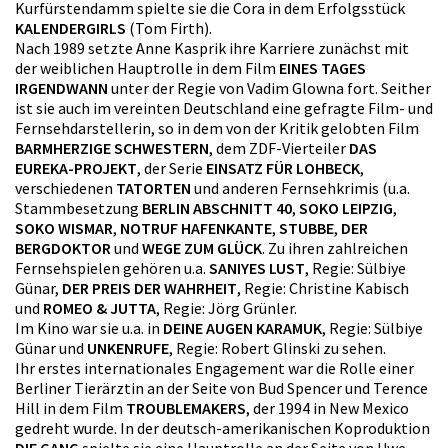
Kurfürstendamm spielte sie die Cora in dem Erfolgsstück
KALENDERGIRLS
(Tom Firth).
Nach 1989 setzte Anne Kasprik ihre Karriere zunächst mit
der weiblichen Hauptrolle in dem Film
EINES TAGES
IRGENDWANN
unter der Regie von Vadim Glowna fort. Seither
ist sie auch im vereinten Deutschland eine gefragte Film- und
Fernsehdarstellerin, so in dem von der Kritik gelobten Film
BARMHERZIGE SCHWESTERN
, dem ZDF-Vierteiler
DAS
EUREKA-PROJEKT
, der Serie
EINSATZ FÜR LOHBECK
,
verschiedenen
TATORTEN
und anderen Fernsehkrimis (u.a.
Stammbesetzung
BERLIN ABSCHNITT 40
,
SOKO LEIPZIG
,
SOKO WISMAR
,
NOTRUF HAFENKANTE
,
STUBBE
,
DER
BERGDOKTOR
und
WEGE ZUM GLÜCK
. Zu ihren zahlreichen
Fernsehspielen gehören u.a.
SANIYES LUST
, Regie: Sülbiye
Günar,
DER PREIS DER WAHRHEIT
, Regie: Christine Kabisch
und
ROMEO & JUTTA
, Regie: Jörg Grünler.
Im Kino war sie u.a. in
DEINE AUGEN KARAMUK
, Regie: Sülbiye
Günar und
UNKENRUFE
, Regie: Robert Glinski zu sehen.
Ihr erstes internationales Engagement war die Rolle einer
Berliner Tierärztin an der Seite von Bud Spencer und Terence
Hill in dem Film
TROUBLEMAKERS
, der 1994 in New Mexico
gedreht wurde. In der deutsch-amerikanischen Koproduktion
DIE GANG
spielte sie eine Hauptrolle an der Seite von Uwe