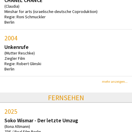
CHANEL CHANCE
(Claudia)
Minshar for arts (israelische-deutsche Coproduktion)
Regie: Roni Schmuckler
Berlin
2004
Unkenrufe
(Mutter Reschke)
Ziegler Film
Regie: Robert Glinski
Berlin
mehr anzeigen...
FERNSEHEN
2025
Soko Wismar - Der letzte Umzug
(Ilona Altmann)
ZDF / Real Film Berlin