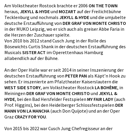
Am Volkstheater Rostock brachte er 2006
ON THE TOWN
heraus,
JEKYLL & HYDE
und
MOZART
auf der Freilichtbühne
Tecklenburg und nochmals
JEKYLL & HYDE
und die umjubelte
deutsche Erstaufführung von
DER GRAF VON MONTE CHRISTO
in der MUKO Leipzig, wo er sich auch als greiser Abbe Faria in
die Herzen der Zuschauer spielte.
Von 2010 bis 2012 stand Cusch Jung in der Rolle des
Bösewichts Curtis Shank in der deutschen Erstaufführung des
Musicals
SISTER ACT
im Operettenhaus Hamburg
allabendlich auf der Bühne.
An der Oper Halle war er seit 2014 in seiner Inszenierung der
deutschen Erstaufführung von
PETER PAN
als Käpt’n Hook zu
sehen. Er inszenierte am Pfalztheater Kaiserslautern die
WEST SIDE STORY
, am Volkstheater Rostock
LA BOHÈME
, in
Meiningen
DER GRAF VON MONTE CHRISTO
und
JEKYLL &
HYDE
, bei den Bad Hersfelder Festspielen
MY FAIR LADY
(auch
Prof. Higgins), bei den Heidelberger Schlossfestspielen
DER
MANN VON LA MANCHA
(auch Don Quijote) und an der Oper
Graz
CRAZY FOR YOU
.
Von 2015 bis 2022 war Cusch Jung Chefregisseur an der