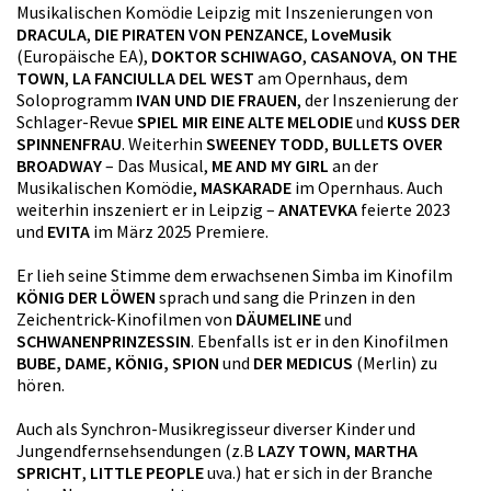
Musikalischen Komödie Leipzig mit Inszenierungen von
DRACULA
,
DIE PIRATEN VON PENZANCE
,
LoveMusik
(Europäische EA),
DOKTOR SCHIWAGO
,
CASANOVA
,
ON THE
TOWN
,
LA FANCIULLA DEL WEST
am Opernhaus, dem
Soloprogramm
IVAN UND DIE FRAUEN
, der Inszenierung der
Schlager-Revue
SPIEL MIR EINE ALTE MELODIE
und
KUSS DER
SPINNENFRAU
. Weiterhin
SWEENEY TODD
,
BULLETS OVER
BROADWAY
– Das Musical,
ME AND MY GIRL
an der
Musikalischen Komödie,
MASKARADE
im Opernhaus. Auch
weiterhin inszeniert er in Leipzig –
ANATEVKA
feierte 2023
und
EVITA
im März 2025 Premiere.
Er lieh seine Stimme dem erwachsenen Simba im Kinofilm
KÖNIG DER LÖWEN
sprach und sang die Prinzen in den
Zeichentrick-Kinofilmen von
DÄUMELINE
und
SCHWANENPRINZESSIN
. Ebenfalls ist er in den Kinofilmen
BUBE, DAME, KÖNIG, SPION
und
DER MEDICUS
(Merlin) zu
hören.
Auch als Synchron-Musikregisseur diverser Kinder und
Jungendfernsehsendungen (z.B
LAZY TOWN
,
MARTHA
SPRICHT
,
LITTLE PEOPLE
uva.) hat er sich in der Branche