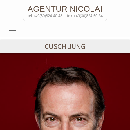
AGENTUR
NICOLAI
tel.+49(30)824 40 48
fax +49(30)824 50 34
Schauspielerinnen
CUSCH JUNG
Schauspieler
Regisseure
Soloprojekte
Kontakt
de
/eng