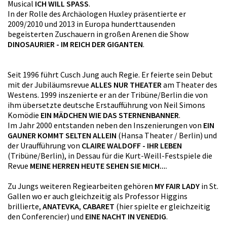
Musical
ICH WILL SPASS
.
In der Rolle des Archäologen Huxley präsentierte er
2009/2010 und 2013 in Europa hunderttausenden
begeisterten Zuschauern in großen Arenen die Show
DINOSAURIER - IM REICH DER GIGANTEN
.
Seit 1996 führt Cusch Jung auch Regie. Er feierte sein Debut
mit der Jubiläumsrevue
ALLES NUR THEATER
am Theater des
Westens. 1999 inszenierte er an der Tribüne/Berlin die von
ihm übersetzte deutsche Erstaufführung von Neil Simons
Komödie
EIN MÄDCHEN WIE DAS STERNENBANNER
.
Im Jahr 2000 entstanden neben den Inszenierungen von
EIN
GAUNER KOMMT SELTEN ALLEIN
(Hansa Theater / Berlin) und
der Uraufführung von
CLAIRE WALDOFF - IHR LEBEN
(Tribüne/Berlin), in Dessau für die Kurt-Weill-Festspiele die
Revue
MEINE HERREN HEUTE SEHEN SIE MICH...
.
Zu Jungs weiteren Regiearbeiten gehören
MY FAIR LADY
in St.
Gallen wo er auch gleichzeitig als Professor Higgins
brillierte,
ANATEVKA
,
CABARET
(hier spielte er gleichzeitig
den Conferencier) und
EINE NACHT IN VENEDIG
.