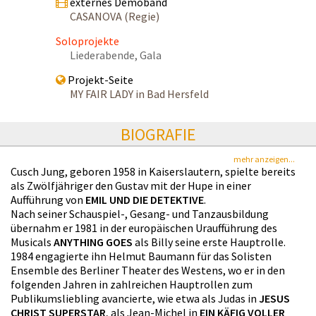
externes Demoband
CASANOVA (Regie)
Soloprojekte
Liederabende, Gala
Projekt-Seite
MY FAIR LADY in Bad Hersfeld
BIOGRAFIE
mehr anzeigen...
Cusch Jung, geboren 1958 in Kaiserslautern, spielte bereits
als Zwölfjähriger den Gustav mit der Hupe in einer
Aufführung von
EMIL UND DIE DETEKTIVE
.
Nach seiner Schauspiel-, Gesang- und Tanzausbildung
übernahm er 1981 in der europäischen Uraufführung des
Musicals
ANYTHING GOES
als Billy seine erste Hauptrolle.
1984 engagierte ihn Helmut Baumann für das Solisten
Ensemble des Berliner Theater des Westens, wo er in den
folgenden Jahren in zahlreichen Hauptrollen zum
Publikumsliebling avancierte, wie etwa als Judas in
JESUS
CHRIST SUPERSTAR
, als Jean-Michel in
EIN KÄFIG VOLLER