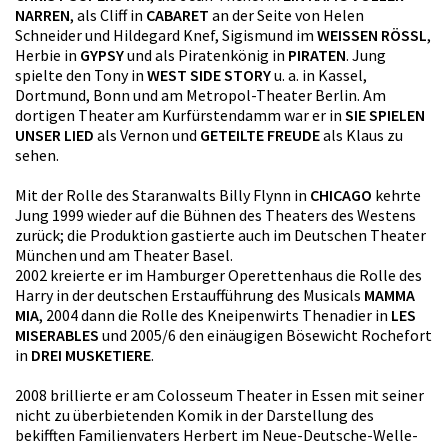
NARREN
, als Cliff in
CABARET
an der Seite von Helen
Schneider und Hildegard Knef, Sigismund im
WEISSEN RÖSSL
,
Herbie in
GYPSY
und als Piratenkönig in
PIRATEN
. Jung
spielte den Tony in
WEST SIDE STORY
u. a. in Kassel,
Dortmund, Bonn und am Metropol-Theater Berlin. Am
dortigen Theater am Kurfürstendamm war er in
SIE SPIELEN
UNSER LIED
als Vernon und
GETEILTE FREUDE
als Klaus zu
sehen.
Mit der Rolle des Staranwalts Billy Flynn in
CHICAGO
kehrte
Jung 1999 wieder auf die Bühnen des Theaters des Westens
zurück; die Produktion gastierte auch im Deutschen Theater
München und am Theater Basel.
2002 kreierte er im Hamburger Operettenhaus die Rolle des
Harry in der deutschen Erstaufführung des Musicals
MAMMA
MIA
, 2004 dann die Rolle des Kneipenwirts Thenadier in
LES
MISERABLES
und 2005/6 den einäugigen Bösewicht Rochefort
in
DREI MUSKETIERE
.
2008 brillierte er am Colosseum Theater in Essen mit seiner
nicht zu überbietenden Komik in der Darstellung des
bekifften Familienvaters Herbert im Neue-Deutsche-Welle-