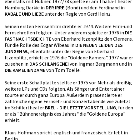
ebenfalls mit Hübner. 1977/78 spielte er am Thalia-Theater
Hamburg Darkie in
DER IRRE
(Bond) und den Ferdinand in
KABALE UND LIEBE
unter der Regie von Gerd Heinz.
Seinen ersten Fernsehfilm drehte er 1974. Weitere Film-und
Fernsehrollen folgten. Unter anderem spielte er 1976 in
DIE
FASTNACHTSBEICHTE
von Eberhard Itzenplitz den Clemens.
Für die Rolle des Edgar Wibeau in
DIE NEUEN LEIDEN DES
JUNGEN W.
, ebenfalls unter der Regie von Eberhard
Itzenplitz, erhielt er 1976 die "Goldene Kamera". 1977 war er
zu sehen in
DAS SCHLANGENEI
von Ingmar Bergmann und in
DIE KAMELIENDAME
von Tom Toelle.
Seine erste Schallplatte stellte er 1975 vor. Mehr als dreißig
weitere LPs und CDs folgten. Als Sänger und Entertainer
tourte er durch ganz Europa. Außerdem präsentierte er
zahlreiche eigene Fernseh- und Konzertabende wie zuletzt
im Schillertheater
BREL - DIE LETZTE VORSTELLUNG
, für den
er als "Bühnenereignis des Jahres" die "Goldene Europa"
erhielt.
Klaus Hoffman spricht englisch und französisch. Er lebt in
Berlin.