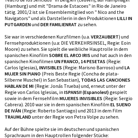
(Hamburg) und mit "Drama de Estacoes" in Rio de Janeiro
tätig. 2001/2 ist sie Ensemblemitglied von " Nico and the
Navigators" und als Darstellerin in den Produktionen
LILLI IN
PUTGARDEN
und
DER FAMILIENRAT
zu sehen.
Sie war in verschiedenen Kurzfilmen (u.a.
VERZAUBERT
) und
Fernsehproduktionen (u.a: DIE VERKEHRSINSEL, Regie: Eoin
Moore) zu sehen. Sie spielt die weibliche Hauptrolle in dem
spanischen Kinofilm
SOBRE EL ARCO IRIS
und hat auch in den
spanischen Kinofilmen
UN FRANCO, 14 PESETAS
(Regie:
Carlos Iglesias),
INVISIBLES
(Regie: Marisno Barroso) und
LA
MUJER SIN PIANO
(Preis Beste Regie (Concha de plata-
Silberne Muschel) in San Sebastian),
TODAS LAS CANCIONES
HABLAN DE MI
(Regie: Jonás Trueba) und, erneut unter der
Regie von Carlos Iglesias, in
ISPANSI! (Espanoles!)
gespielt
sowie in dem Fernsehfilm
MUJERES INVISIBLES
(Regie: Sergio
Cabrera). 2010 war sie in dem spanischen Kinofilm
EL SUENO
DE IVÁN
(Regie: Roberto Santiago) und 2013 in dem Film
TRAUMLAND
unter der Regie von Petra Volpe zu sehen.
Auf der Bühne spielte sie im deutschen und spanischen
Sprachraum in den Hauptrollen folgender Stücke: