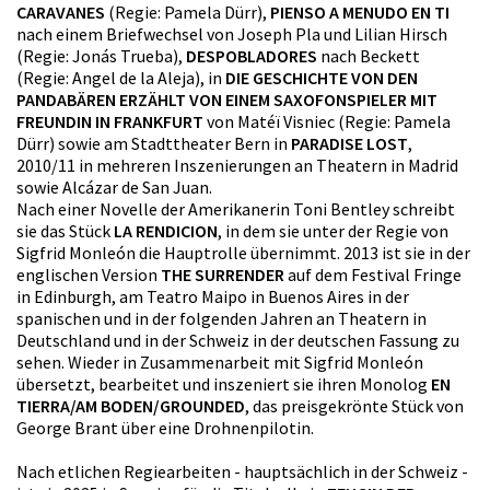
CARAVANES
(Regie: Pamela Dürr),
PIENSO A MENUDO EN TI
nach einem Briefwechsel von Joseph Pla und Lilian Hirsch
(Regie: Jonás Trueba),
DESPOBLADORES
nach Beckett
(Regie: Angel de la Aleja), in
DIE GESCHICHTE VON DEN
PANDABÄREN ERZÄHLT VON EINEM SAXOFONSPIELER MIT
FREUNDIN IN FRANKFURT
von Matéï Visniec (Regie: Pamela
Dürr) sowie am Stadttheater Bern in
PARADISE LOST
,
2010/11 in mehreren Inszenierungen an Theatern in Madrid
sowie Alcázar de San Juan.
Nach einer Novelle der Amerikanerin Toni Bentley schreibt
sie das Stück
LA RENDICION
, in dem sie unter der Regie von
Sigfrid Monleón die Hauptrolle übernimmt. 2013 ist sie in der
englischen Version
THE SURRENDER
auf dem Festival Fringe
in Edinburgh, am Teatro Maipo in Buenos Aires in der
spanischen und in der folgenden Jahren an Theatern in
Deutschland und in der Schweiz in der deutschen Fassung zu
sehen. Wieder in Zusammenarbeit mit Sigfrid Monleón
übersetzt, bearbeitet und inszeniert sie ihren Monolog
EN
TIERRA/AM BODEN/GROUNDED
, das preisgekrönte Stück von
George Brant über eine Drohnenpilotin.
Nach etlichen Regiearbeiten - hauptsächlich in der Schweiz -