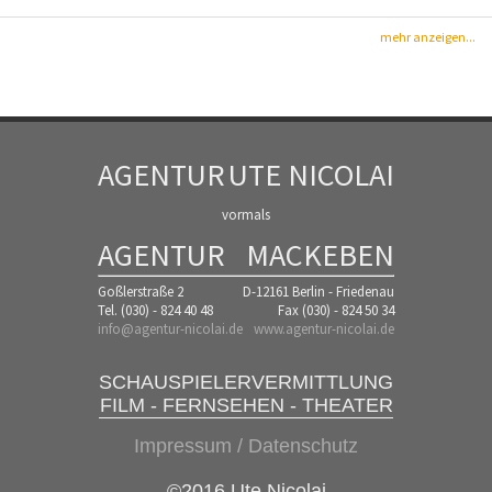
mehr anzeigen...
AGENTUR
UTE NICOLAI
vormals
AGENTUR
MACKEBEN
Goßlerstraße 2
D-12161 Berlin - Friedenau
Tel. (030) - 824 40 48
Fax (030) - 824 50 34
info@agentur-nicolai.de
www.agentur-nicolai.de
SCHAUSPIELERVERMITTLUNG
FILM - FERNSEHEN - THEATER
Impressum / Datenschutz
©2016 Ute Nicolai