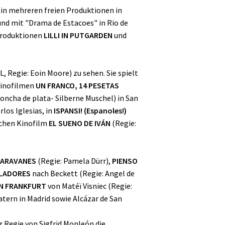
, in mehreren freien Produktionen in
und mit "Drama de Estacoes" in Rio de
 Produktionen
LILLI IN PUTGARDEN
und
 Regie: Eoin Moore) zu sehen. Sie spielt
Kinofilmen
UN FRANCO, 14 PESETAS
oncha de plata- Silberne Muschel) in San
los Iglesias, in
ISPANSI! (Espanoles!)
schen Kinofilm
EL SUENO DE IVÁN
(Regie:
ARAVANES
(Regie: Pamela Dürr),
PIENSO
LADORES
nach Beckett (Regie: Angel de
IN FRANKFURT
von Matéï Visniec (Regie:
tern in Madrid sowie Alcázar de San
er Regie von Sigfrid Monleón die