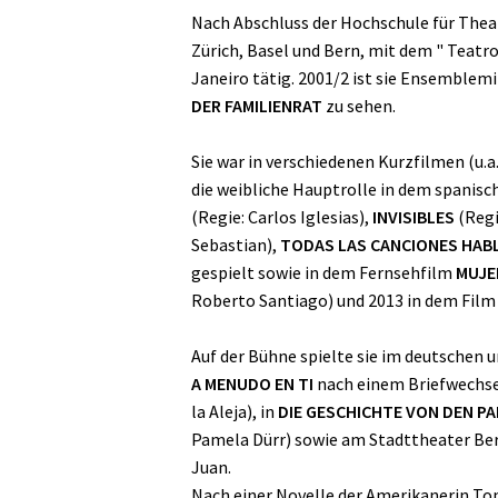
Nach Abschluss der Hochschule für Theat
Zürich, Basel und Bern, mit dem " Teatr
Janeiro tätig. 2001/2 ist sie Ensemblemi
DER FAMILIENRAT
zu sehen.
Sie war in verschiedenen Kurzfilmen (u.a
die weibliche Hauptrolle in dem spanis
(Regie: Carlos Iglesias),
INVISIBLES
(Regi
Sebastian),
TODAS LAS CANCIONES HABL
gespielt sowie in dem Fernsehfilm
MUJE
Roberto Santiago) und 2013 in dem Fil
Auf der Bühne spielte sie im deutschen
A MENUDO EN TI
nach einem Briefwechsel
la Aleja), in
DIE GESCHICHTE VON DEN P
Pamela Dürr) sowie am Stadttheater Be
Juan.
Nach einer Novelle der Amerikanerin Ton