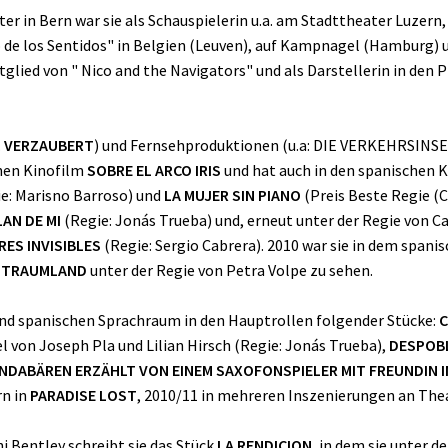
er in Bern war sie als Schauspielerin u.a. am Stadttheater Luzern
o de los Sentidos" in Belgien (Leuven), auf Kampnagel (Hamburg) 
tglied von " Nico and the Navigators" und als Darstellerin in den
.
VERZAUBERT
) und Fernsehproduktionen (u.a: DIE VERKEHRSINSEL,
chen Kinofilm
SOBRE EL ARCO IRIS
und hat auch in den spanischen 
e: Marisno Barroso) und
LA MUJER SIN PIANO
(Preis Beste Regie (C
AN DE MI
(Regie: Jonás Trueba) und, erneut unter der Regie von Car
RES INVISIBLES
(Regie: Sergio Cabrera). 2010 war sie in dem spani
m
TRAUMLAND
unter der Regie von Petra Volpe zu sehen.
 und spanischen Sprachraum in den Hauptrollen folgender Stücke:
C
 von Joseph Pla und Lilian Hirsch (Regie: Jonás Trueba),
DESPOB
ANDABÄREN ERZÄHLT VON EINEM SAXOFONSPIELER MIT FREUNDIN 
rn in
PARADISE LOST
, 2010/11 in mehreren Inszenierungen an Thea
i Bentley schreibt sie das Stück
LA RENDICION
, in dem sie unter d