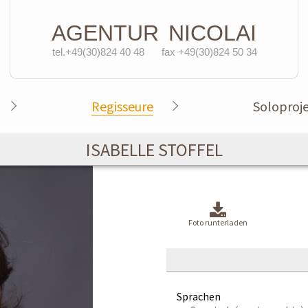
AGENTUR
NICOLAI
tel.+49(30)824 40 48
fax +49(30)824 50 34
Regisseure
Soloproj
ISABELLE STOFFEL
Foto runterladen
Sprachen