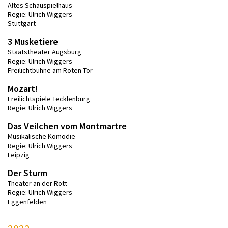
Altes Schauspielhaus
Regie: Ulrich Wiggers
Stuttgart
3 Musketiere
Staatstheater Augsburg
Regie: Ulrich Wiggers
Freilichtbühne am Roten Tor
Mozart!
Freilichtspiele Tecklenburg
Regie: Ulrich Wiggers
Das Veilchen vom Montmartre
Musikalische Komödie
Regie: Ulrich Wiggers
Leipzig
Der Sturm
Theater an der Rott
Regie: Ulrich Wiggers
Eggenfelden