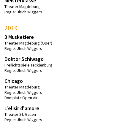
Meisterklasse
Theater Magdeburg
Regie: Ulrich Wiggers
2019
3 Musketiere
Theater Magdeburg (Oper)
Regie: Ulrich Wiggers
Doktor Schiwago
Freilichtspiele Tecklenburg
Regie: Ulrich Wiggers
Chicago
Theater Magdeburg
Regie: Ulrich Wiggers
Domplatz Open Air
L'elisir d'amore
Theater St. Gallen
Regie: Ulrich Wiggers