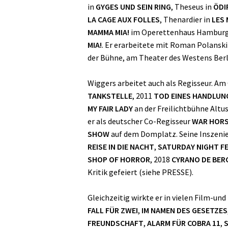
in
GYGES UND SEIN RING
, Theseus in
ÖDI
LA CAGE AUX FOLLES
, Thenardier in
LES 
MAMMA MIA!
im Operettenhaus Hamburg und
MIA!
. Er erarbeitete mit Roman Polanski
der Bühne, am Theater des Westens Berl
Wiggers arbeitet auch als Regisseur. A
TANKSTELLE
, 2011
TOD EINES HANDLUN
MY FAIR LADY
an der Freilichtbühne Alt
er als deutscher Co-Regisseur
WAR HORS
SHOW
auf dem Domplatz. Seine Inszenie
REISE IN DIE NACHT
,
SATURDAY NIGHT F
SHOP OF HORROR
, 2018
CYRANO DE BER
Kritik gefeiert (siehe PRESSE).
Gleichzeitig wirkte er in vielen Film-u
FALL FÜR ZWEI
,
IM NAMEN DES GESETZES
FREUNDSCHAFT
,
ALARM FÜR COBRA 11
,