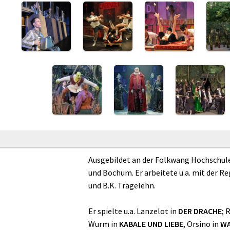
Ausgebildet an der Folkwang Hochschule
und Bochum. Er arbeitete u.a. mit der Re
und B.K. Tragelehn.
Er spielte u.a. Lanzelot in
DER DRACHE
; 
Wurm in
KABALE UND LIEBE
, Orsino in
WA