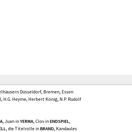
elhäusern Düsseldorf, Bremen, Essen
l, H.G. Heyme, Herbert König, N.P. Rudolf
IA
, Juan in
YERMA
, Clov in
ENDSPIEL
,
ELL
, die Titelrolle in
BRAND
, Kandaules