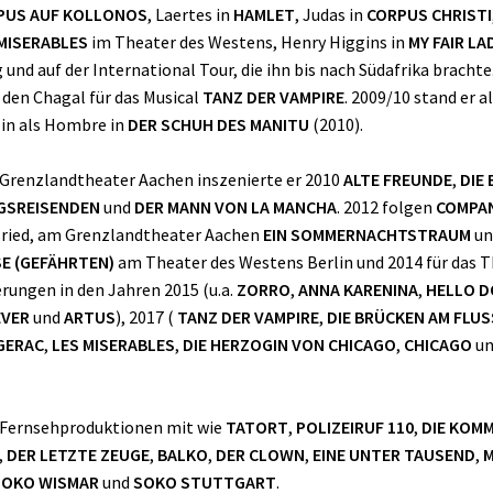
PUS AUF KOLLONOS
, Laertes in
HAMLET
, Judas in
CORPUS CHRISTI
MISERABLES
im Theater des Westens, Henry Higgins in
MY FAIR LA
 auf der International Tour, die ihn bis nach Südafrika brachte. 
 den Chagal für das Musical
TANZ DER VAMPIRE
. 2009/10 stand er a
in als Hombre in
DER SCHUH DES MANITU
(2010).
m Grenzlandtheater Aachen inszenierte er 2010
ALTE FREUNDE
,
DIE
GSREISENDEN
und
DER MANN VON LA MANCHA
. 2012 folgen
COMPA
usried, am Grenzlandtheater Aachen
EIN SOMMERNACHTSTRAUM
u
E (GEFÄHRTEN)
am Theater des Westens Berlin und 2014 für das
rungen in den Jahren 2015 (u.a.
ZORRO
,
ANNA KARENINA
,
HELLO D
EVER
und
ARTUS
), 2017 (
TANZ DER VAMPIRE
,
DIE BRÜCKEN AM FLUS
GERAC
,
LES MISERABLES
,
DIE HERZOGIN VON CHICAGO
,
CHICAGO
u
nd Fernsehproduktionen mit wie
TATORT
,
POLIZEIRUF 110
,
DIE KOMM
,
DER LETZTE ZEUGE
,
BALKO
,
DER CLOWN
,
EINE UNTER TAUSEND
,
M
SOKO WISMAR
und
SOKO STUTTGART
.