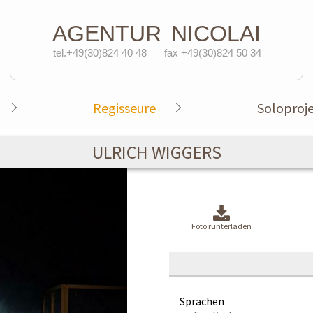
AGENTUR
NICOLAI
tel.+49(30)824 40 48
fax +49(30)824 50 34
Regisseure
Soloproj
ULRICH WIGGERS
Foto runterladen
Sprachen