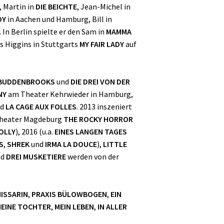
, Martin in
DIE BEICHTE
, Jean-Michel in
DY
in Aachen und Hamburg, Bill in
In Berlin spielte er den Sam in
MAMMA
ls Higgins in Stuttgarts
MY FAIR LADY
auf
 BUDDENBROOKS
und
DIE DREI VON DER
NY
am Theater Kehrwieder in Hamburg,
nd
LA CAGE AUX FOLLES
. 2013 inszeniert
 Theater Magdeburg
THE ROCKY HORROR
OLLY
), 2016 (u.a.
EINES LANGEN TAGES
S
,
SHREK
und
IRMA LA DOUCE
),
LITTLE
nd
DREI MUSKETIERE
werden von der
ISSARIN
,
PRAXIS BÜLOWBOGEN
,
EIN
EINE TOCHTER
,
MEIN LEBEN
,
IN ALLER