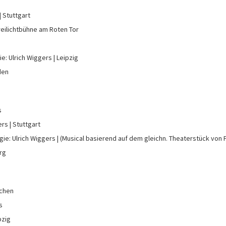
Stuttgart
reilichtbühne am Roten Tor
ie: Ulrich Wiggers
Leipzig
den
s
ers
Stuttgart
gie: Ulrich Wiggers
(Musical basierend auf dem gleichn. Theaterstück von 
rg
chen
s
pzig