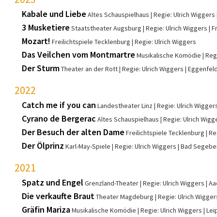
Kabale und Liebe
Altes Schauspielhaus
Regie: Ulrich Wiggers
3 Musketiere
Staatstheater Augsburg
Regie: Ulrich Wiggers
F
Mozart!
Freilichtspiele Tecklenburg
Regie: Ulrich Wiggers
Das Veilchen vom Montmartre
Musikalische Komödie
Reg
Der Sturm
Theater an der Rott
Regie: Ulrich Wiggers
Eggenfel
2022
Catch me if you can
Landestheater Linz
Regie: Ulrich Wigger
Cyrano de Bergerac
Altes Schauspielhaus
Regie: Ulrich Wigg
Der Besuch der alten Dame
Freilichtspiele Tecklenburg
Re
Der Ölprinz
Karl-May-Spiele
Regie: Ulrich Wiggers
Bad Segebe
2021
Spatz und Engel
Grenzland-Theater
Regie: Ulrich Wiggers
Aa
Die verkaufte Braut
Theater Magdeburg
Regie: Ulrich Wigger
Gräfin Mariza
Musikalische Komödie
Regie: Ulrich Wiggers
Lei