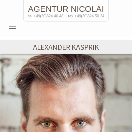
AGENTUR
NICOLAI
tel.+49(30)824 40 48
fax +49(30)824 50 34
Schauspielerinnen
ALEXANDER KASPRIK
Schauspieler
Regisseure
Soloprojekte
Kontakt
de
/eng