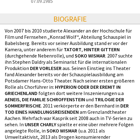
07.09.1985
BIOGRAFIE
Von 2007 bis 2010 studierte Alexander an der Hochschule für
Film und Fernsehen „Konrad Wolf“, Abteilung Schauspiel in
Babelsberg. Bereits vor seiner Ausbildung stand er vor der
Kamera, unter anderem für
TATORT
,
HINTER GITTERN
(durchgehende Nebenrolle), und
SOKO WISMAR
. 2007 suchte
ihn Stephen Daldry als Seminarist für die internationalen
Produktion
DER VORLESER
aus. Seinen Einstieg ins Theater
fand Alexander bereits vor der Schauspielausbildung am
Potsdamer Hans-Otto Theater. Nach seiner ersten größeren
Rolle als Chorführer in:
HYPERION ODER DER EREMIT IN
GRIECHENLAND
folgten dort weitere Inszenierungen u.a
AENEIS
,
DIE FAMILIE SCHROFFENSTEIN
und
TRILOGIE DER
SOMMERFRISCHE
. 2011 verkörperte er den Bernhard in
DER
TOD EINES HANDLUNGSREISENDEN
am Grenzlandtheater
Aachen. Mehrfach war Kasprik seit 2008 auch in TV-Serien zu
sehen. In
UNSER CHARLY
spielte er eine über mehrere Folgen
angelegte Rolle, in
SOKO WISMAR
(u.a. 2011 als
Umweltaktivist, 2013 als Drogen konsumierender