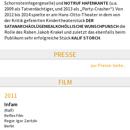
Schornsteinfegergeselle) und
NOTRUF HAFENKANTE
(u.a.
2009 als Tatverdächtiger, und 2013 als „Party-Crasher“). Von
2012 bis 2014 spielte er am Hans-Otto-Theater in dem von
der Kritik gefeierten Kindertheaterstück
DER
SATANARCHÄOLÜGENIEALKOHÖLLISCHE WUNSCHPUNSCH
die
Rolle des Raben Jakob Krakel und zuletzt das ebenfalls beim
Publikum sehr erfolgreiche Stück
KALIF STORCH
.
PRESSE
zur Presse-Seite...
FILM
2011
Infam
(Ralf)
Reflex Film
Regie: Igor Zaritzki
Berlin