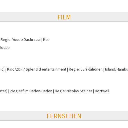
FILM
Regie: Youeb Dachraoui
Köln
ulouse
ic)
Kino/ZDF / Splendid entertainment
Regie: Juri Kähönen
Island/Hamb
ter)
Zieglerfilm Baden-Baden
Regie: Nicolas Steiner
Rottweil
FERNSEHEN