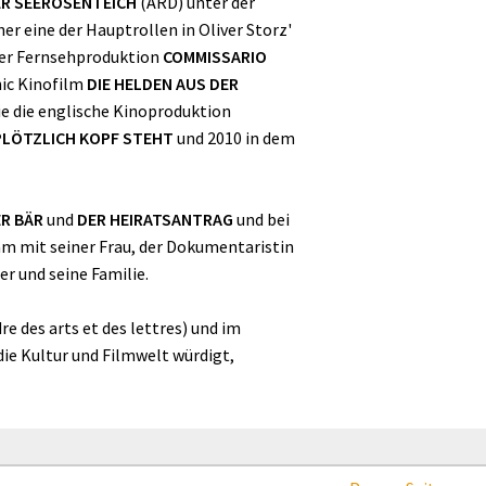
R SEEROSENTEICH
(ARD) unter der
er eine der Hauptrollen in Oliver Storz'
 der Fernsehproduktion
COMMISSARIO
ic Kinofilm
DIE HELDEN AUS DER
e die englische Kinoproduktion
 PLÖTZLICH KOPF STEHT
und 2010 in dem
R BÄR
und
DER HEIRATSANTRAG
und bei
am mit seiner Frau, der Dokumentaristin
r und seine Familie.
e des arts et des lettres) und im
 die Kultur und Filmwelt würdigt,