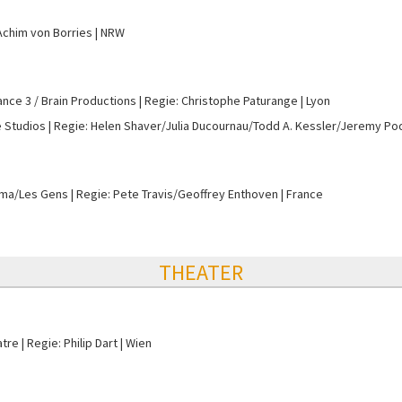
Achim von Borries
NRW
ance 3 / Brain Productions
Regie: Christophe Paturange
Lyon
e Studios
Regie: Helen Shaver/Julia Ducournau/Todd A. Kessler/Jeremy P
rama/Les Gens
Regie: Pete Travis/Geoffrey Enthoven
France
THEATER
atre
Regie: Philip Dart
Wien