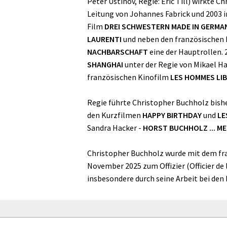
Peter Ustinov, Regie: Eric Till) wirkte 
Leitung von Johannes Fabrick und 2003 i
Film
DREI SCHWESTERN MADE IN GERMA
LAURENTI
und neben den französischen
NACHBARSCHAFT
eine der Hauptrollen.
SHANGHAI
unter der Regie von Mikael Ha
französischen Kinofilm
LES HOMMES LI
Regie führte Christopher Buchholz bish
den Kurzfilmen
HAPPY BIRTHDAY
und
LE
Sandra Hacker -
HORST BUCHHOLZ ... ME
Christopher Buchholz wurde mit dem franz
November 2025 zum Offizier (Officier de l
insbesondere durch seine Arbeit bei den