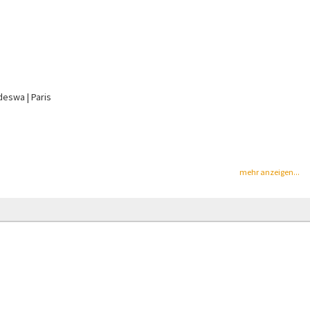
odeswa
Paris
mehr anzeigen...