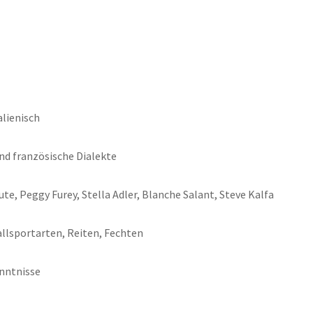
alienisch
nd französische Dialekte
te, Peggy Furey, Stella Adler, Blanche Salant, Steve Kalfa
lsportarten, Reiten, Fechten
nntnisse