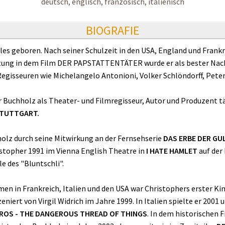
deutsch, englisch, französisch, italienisch
BIOGRAFIE
es geboren. Nach seiner Schulzeit in den USA, England und Frankre
istung in dem Film DER PAPSTATTENTÄTER wurde er als bester Nac
egisseuren wie Michelangelo Antonioni, Volker Schlöndorff, Peter 
 Buchholz als Theater- und Filmregisseur, Autor und Produzent täti
STUTTGART.
olz durch seine Mitwirkung an der Fernsehserie
DAS ERBE DER G
stopher 1991 im Vienna English Theatre in
I HATE HAMLET
auf der 
le des "Bluntschli".
en in Frankreich, Italien und den USA war Christophers erster Ki
szeniert von Virgil Widrich im Jahre 1999. In Italien spielte er 200
ROS - THE DANGEROUS THREAD OF THINGS
. In dem historischen 