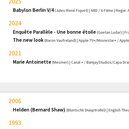
2025
Babylon Berlin V/4
(Jules-René Fiquet)
ARD / X-Filme
Regie: 
2024
Enquête Parallèle - Une bonne étoile
(Gaetan Ludar)
Fr
The new look
(Baron Vaufreland)
Apple TV+/Moviestar+ / Appl
2021
Marie Antoinette
(Mesmer)
Canal + / BanijayStudios/Capa D
2006
Helden (Bernard Shaw)
(Bluntschli (Hauptrolle))
English The
1993