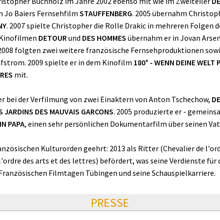
Christopher Buchholz im Jahre 2002 ebenso mit wie im Zweiteiler
DE
n Jo Baiers Fernsehfilm
STAUFFENBERG
. 2005 übernahm Christoph
NY
. 2007 spielte Christopher die Rolle Drakic in mehreren Folgen
 Kinofilmen
DETOUR
und
DES HOMMES
übernahm er in Jovan Arsen
 2008 folgten zwei weitere französische Fernsehproduktionen sowi
fstrom. 2009 spielte er in dem Kinofilm
180° - WENN DEINE WELT
BRES
mit.
er bei der Verfilmung von zwei Einaktern von Anton Tschechow,
DE
S JARDINS DES MAUVAIS GARCONS
. 2005 produzierte er - gemeins
IN PAPA
, einen sehr persönlichen Dokumentarfilm über seinen Vate
ösischen Kulturorden geehrt: 2013 als Ritter (Chevalier de l'ordr
'ordre des arts et des lettres) befördert, was seine Verdienste für
 Französischen Filmtagen Tübingen und seine Schauspielkarriere.
PRESSE