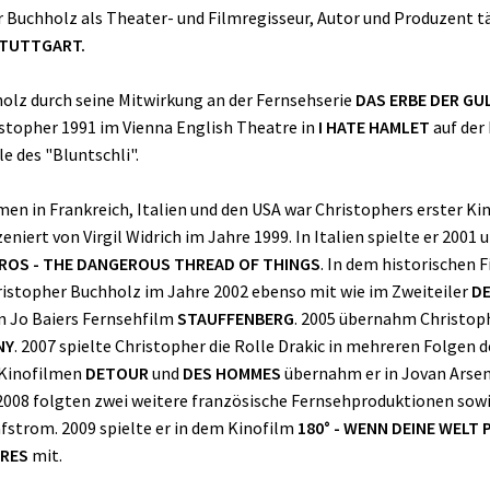
 Buchholz als Theater- und Filmregisseur, Autor und Produzent täti
STUTTGART.
olz durch seine Mitwirkung an der Fernsehserie
DAS ERBE DER G
stopher 1991 im Vienna English Theatre in
I HATE HAMLET
auf der 
le des "Bluntschli".
en in Frankreich, Italien und den USA war Christophers erster Ki
szeniert von Virgil Widrich im Jahre 1999. In Italien spielte er 200
ROS - THE DANGEROUS THREAD OF THINGS
. In dem historischen 
Christopher Buchholz im Jahre 2002 ebenso mit wie im Zweiteiler
DE
n Jo Baiers Fernsehfilm
STAUFFENBERG
. 2005 übernahm Christoph
NY
. 2007 spielte Christopher die Rolle Drakic in mehreren Folgen
 Kinofilmen
DETOUR
und
DES HOMMES
übernahm er in Jovan Arsen
 2008 folgten zwei weitere französische Fernsehproduktionen sowi
fstrom. 2009 spielte er in dem Kinofilm
180° - WENN DEINE WELT
BRES
mit.