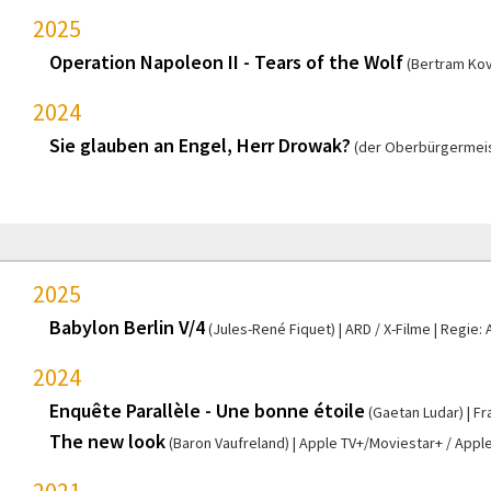
2025
Operation Napoleon II - Tears of the Wolf
(Bertram Kov
2024
Sie glauben an Engel, Herr Drowak?
(der Oberbürgermeis
2025
Babylon Berlin V/4
(Jules-René Fiquet)
ARD / X-Filme
Regie: 
2024
Enquête Parallèle - Une bonne étoile
(Gaetan Ludar)
Fr
The new look
(Baron Vaufreland)
Apple TV+/Moviestar+ / Appl