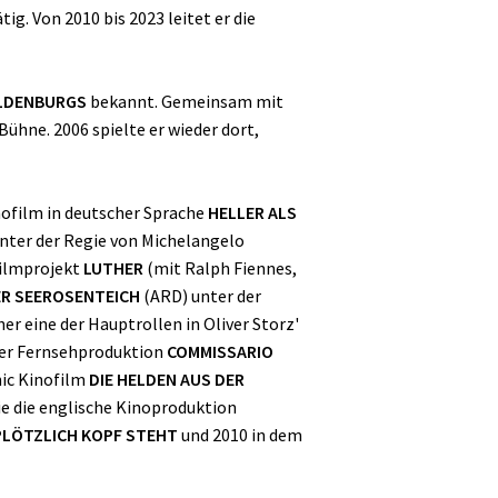
g. Von 2010 bis 2023 leitet er die
ULDENBURGS
bekannt. Gemeinsam mit
Bühne. 2006 spielte er wieder dort,
nofilm in deutscher Sprache
HELLER ALS
1 unter der Regie von Michelangelo
Filmprojekt
LUTHER
(mit Ralph Fiennes,
R SEEROSENTEICH
(ARD) unter der
er eine der Hauptrollen in Oliver Storz'
 der Fernsehproduktion
COMMISSARIO
ic Kinofilm
DIE HELDEN AUS DER
e die englische Kinoproduktion
 PLÖTZLICH KOPF STEHT
und 2010 in dem