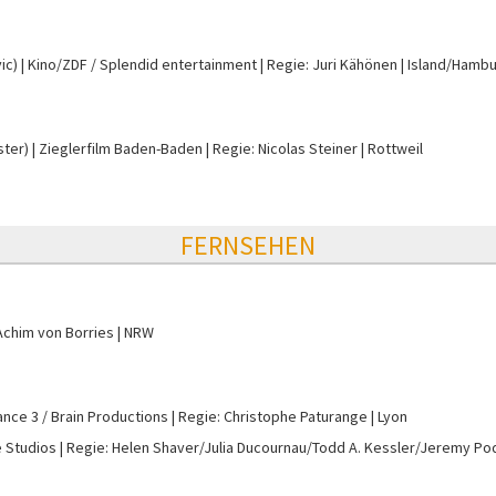
ic)
Kino/ZDF / Splendid entertainment
Regie: Juri Kähönen
Island/Hamb
ter)
Zieglerfilm Baden-Baden
Regie: Nicolas Steiner
Rottweil
FERNSEHEN
Achim von Borries
NRW
ance 3 / Brain Productions
Regie: Christophe Paturange
Lyon
e Studios
Regie: Helen Shaver/Julia Ducournau/Todd A. Kessler/Jeremy P