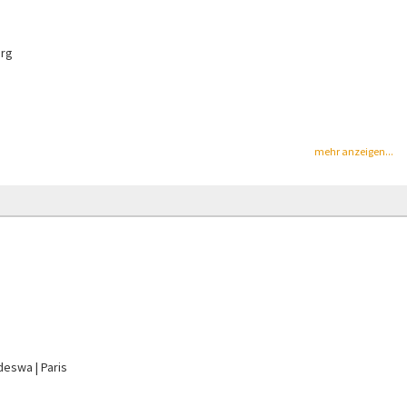
urg
mehr anzeigen...
odeswa
Paris