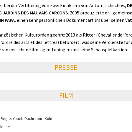
er bei der Verfilmung von zwei Einaktern von Anton Tschechow,
DE
S JARDINS DES MAUVAIS GARCONS
. 2005 produzierte er - gemeins
IN PAPA
, einen sehr persönlichen Dokumentarfilm über seinen Vate
ösischen Kulturorden geehrt: 2013 als Ritter (Chevalier de l'ordr
'ordre des arts et des lettres) befördert, was seine Verdienste für
 Französischen Filmtagen Tübingen und seine Schauspielkarriere.
PRESSE
FILM
Regie: Youeb Dachraoui
Köln
ulouse