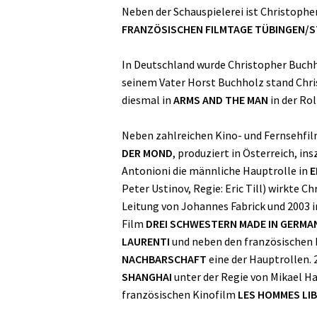
Neben der Schauspielerei ist Christopher
FRANZÖSISCHEN FILMTAGE TÜBINGEN/
In Deutschland wurde Christopher Buchh
seinem Vater Horst Buchholz stand Chri
diesmal in
ARMS AND THE MAN
in der Rol
Neben zahlreichen Kino- und Fernsehfilm
DER MOND
, produziert in Österreich, in
Antonioni die männliche Hauptrolle in
E
Peter Ustinov, Regie: Eric Till) wirkte 
Leitung von Johannes Fabrick und 2003 i
Film
DREI SCHWESTERN MADE IN GERMA
LAURENTI
und neben den französischen
NACHBARSCHAFT
eine der Hauptrollen.
SHANGHAI
unter der Regie von Mikael Ha
französischen Kinofilm
LES HOMMES LI