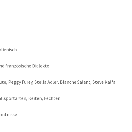
alienisch
nd französische Dialekte
te, Peggy Furey, Stella Adler, Blanche Salant, Steve Kalfa
lsportarten, Reiten, Fechten
nntnisse