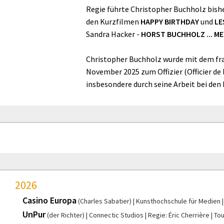
Regie führte Christopher Buchholz bish
den Kurzfilmen
HAPPY BIRTHDAY
und
LE
Sandra Hacker -
HORST BUCHHOLZ ... ME
Christopher Buchholz wurde mit dem franz
November 2025 zum Offizier (Officier de l
insbesondere durch seine Arbeit bei den
2026
Casino Europa
(Charles Sabatier)
Kunsthochschule für Medien
UnPur
(der Richter)
Connectic Studios
Regie: Éric Cherrière
To