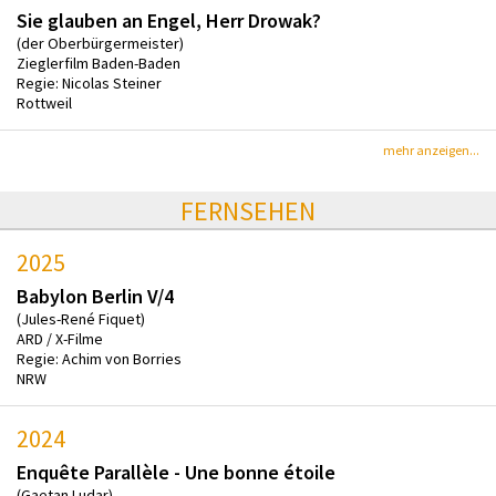
Sie glauben an Engel, Herr Drowak?
(der Oberbürgermeister)
Zieglerfilm Baden-Baden
Regie: Nicolas Steiner
Rottweil
mehr anzeigen...
FERNSEHEN
2025
Babylon Berlin V/4
(Jules-René Fiquet)
ARD / X-Filme
Regie: Achim von Borries
NRW
2024
Enquête Parallèle - Une bonne étoile
(Gaetan Ludar)