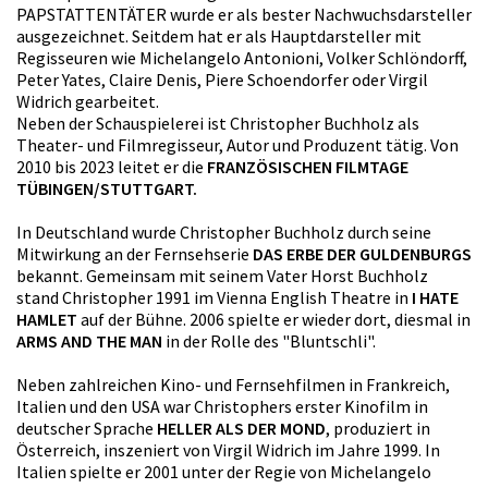
PAPSTATTENTÄTER wurde er als bester Nachwuchsdarsteller
ausgezeichnet. Seitdem hat er als Hauptdarsteller mit
Regisseuren wie Michelangelo Antonioni, Volker Schlöndorff,
Peter Yates, Claire Denis, Piere Schoendorfer oder Virgil
Widrich gearbeitet.
Neben der Schauspielerei ist Christopher Buchholz als
Theater- und Filmregisseur, Autor und Produzent tätig. Von
2010 bis 2023 leitet er die
FRANZÖSISCHEN FILMTAGE
TÜBINGEN/STUTTGART.
In Deutschland wurde Christopher Buchholz durch seine
Mitwirkung an der Fernsehserie
DAS ERBE DER GULDENBURGS
bekannt. Gemeinsam mit seinem Vater Horst Buchholz
stand Christopher 1991 im Vienna English Theatre in
I HATE
HAMLET
auf der Bühne. 2006 spielte er wieder dort, diesmal in
ARMS AND THE MAN
in der Rolle des "Bluntschli".
Neben zahlreichen Kino- und Fernsehfilmen in Frankreich,
Italien und den USA war Christophers erster Kinofilm in
deutscher Sprache
HELLER ALS DER MOND
, produziert in
Österreich, inszeniert von Virgil Widrich im Jahre 1999. In
Italien spielte er 2001 unter der Regie von Michelangelo