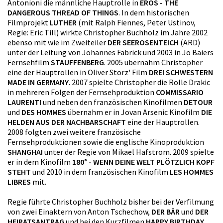
Antonioni die männliche Hauptrolle in
EROS - THE
DANGEROUS THREAD OF THINGS
. In dem historischen
Filmprojekt
LUTHER
(mit Ralph Fiennes, Peter Ustinov,
Regie: Eric Till) wirkte Christopher Buchholz im Jahre 2002
ebenso mit wie im Zweiteiler
DER SEEROSENTEICH
(ARD)
unter der Leitung von Johannes Fabrick und 2003 in Jo Baiers
Fernsehfilm
STAUFFENBERG
. 2005 übernahm Christopher
eine der Hauptrollen in Oliver Storz' Film
DREI SCHWESTERN
MADE IN GERMANY
. 2007 spielte Christopher die Rolle Drakic
in mehreren Folgen der Fernsehproduktion
COMMISSARIO
LAURENTI
und neben den französischen Kinofilmen
DETOUR
und
DES HOMMES
übernahm er in Jovan Arsenic Kinofilm
DIE
HELDEN AUS DER NACHBARSCHAFT
eine der Hauptrollen.
2008 folgten zwei weitere französische
Fernsehproduktionen sowie die englische Kinoproduktion
SHANGHAI
unter der Regie von Mikael Hafstrom. 2009 spielte
er in dem Kinofilm
180° - WENN DEINE WELT PLÖTZLICH KOPF
STEHT
und 2010 in dem französischen Kinofilm
LES HOMMES
LIBRES
mit.
Regie führte Christopher Buchholz bisher bei der Verfilmung
von zwei Einaktern von Anton Tschechow,
DER BÄR
und
DER
HEIRATSANTRAG
und bei den Kurzfilmen
HAPPY BIRTHDAY