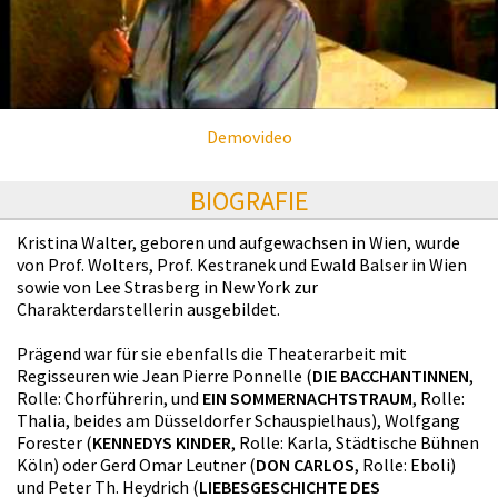
Demovideo
BIOGRAFIE
Kristina Walter, geboren und aufgewachsen in Wien, wurde
von Prof. Wolters, Prof. Kestranek und Ewald Balser in Wien
sowie von Lee Strasberg in New York zur
Charakterdarstellerin ausgebildet.
Prägend war für sie ebenfalls die Theaterarbeit mit
Regisseuren wie Jean Pierre Ponnelle (
DIE BACCHANTINNEN
,
Rolle: Chorführerin, und
EIN SOMMERNACHTSTRAUM
, Rolle:
Thalia, beides am Düsseldorfer Schauspielhaus), Wolfgang
Forester (
KENNEDYS KINDER
, Rolle: Karla, Städtische Bühnen
Köln) oder Gerd Omar Leutner (
DON CARLOS
, Rolle: Eboli)
und Peter Th. Heydrich (
LIEBESGESCHICHTE DES