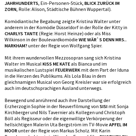
JAHRHUNDERTS
, Ein-Personen-Stück,
BLICK ZURÜCK IM
ZORN
, Rolle: Alison, Städtische Bühnen Wuppertal).
Komödiantische Begabung zeigte Kristina Walter unter
anderem in der Komödie Düsseldorf in der Rolle der Kitty in
CHARLYS TANTE
(Regie: Horst Heinze) oder als Miss
Wilkinson in der Boulevardkomödie
WIE WÄR`S DENN MRS..
MARKHAM?
unter der Regie von Wolfgang Spier.
Mit ihrem wundervollen Mezzosopran sang sich Kristina
Walter im Musical
KISS ME KATE
als Bianca und im
musikalischen Lustspiel
FEUERWERK
mit dem Part der Iduna
in die Herzen des Publikums. Als Lola Blau in dem
gleichnamigen Musical von Georg Kreisler war sie erfolgreich
auch im deutschsprachigen Ausland unterwegs.
Bewegend und anrührend auch ihre Darstellung der
Erzherzogin Sophie in der Neuverfilmung von
SISI
mit Sonja
Kirchberger und Nils Tavernier als Kollegen und Christoph
Böll als Regisseur oder die eigenwillige Verkörperung der
hellsichtigen Malerin Uta Bergström im TV-Movie
APFEL IM
MOOR
unter der Regie von Markus Scholz. Mit Karin