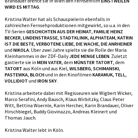
Brandauer drehte sie in Wien den Fernsehfilm
EINSTWEILEN
WIRD ES MITTAG
.
Kristina Walter hat als Schauspielerin ebenfalls in
zahlreichen Fernsehproduktionen mitgewirkt, so u.a. in den
TV-Serien
GESCHICHTEN AUS DER HEIMAT
,
FAMILIE HEINZ
BECKER
,
LINDENSTRASSE
,
STADTKLINIK
,
ALPHATEAM
,
KATRIN
IST DIE BESTE
,
VERBOTENE LIEBE
,
DIE WACHE
,
DIE ANRHEINER
und
NIKOLA
. Über zwei Jahre spielte sie die Rolle der Maria
Kleinhammes in der ZDF-Daily
JEDE MENGE LEBEN
. Zuletzt
gastierte sie in
MEIN VATER
, dem
MÜNSTER TATORT
, dem
TATORT
aus Köln und aus Kiel,
WILSBERG
,
SCHIMANSKI
,
PASTEWKA
,
BLOCH
und in den Kinofilmen
KARAMUK
,
TELL
,
VOLLIDIOT
und
IRON SKY
.
Kristina arbeitete dabei mit Regisseuren wie Wigbert Wicker,
Marco Serafini, Andy Bausch, Klaus Wirbitzky, Claus Peter
Witt, Bettina Woernle, Karin Hercher, Karin Brandauer, Oliver
Hirschbiegel, Buddy Giovinazzo, Andreas Kleinert und
Thomas Jauch.
Kristina Walter lebt in Köln.