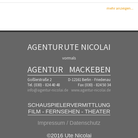
mehr anzeigen...
AGENTUR
UTE NICOLAI
vormals
AGENTUR
MACKEBEN
Goßlerstraße 2
D-12161 Berlin - Friedenau
Tel. (030) - 824 40 48
Fax (030) - 824 50 34
info@agentur-nicolai.de
www.agentur-nicolai.de
SCHAUSPIELERVERMITTLUNG
FILM - FERNSEHEN - THEATER
Impressum / Datenschutz
©2016 Ute Nicolai