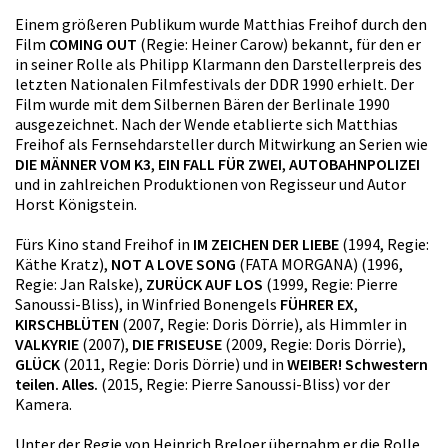
Einem größeren Publikum wurde Matthias Freihof durch den
Film
COMING OUT
(Regie: Heiner Carow) bekannt, für den er
in seiner Rolle als Philipp Klarmann den Darstellerpreis des
letzten Nationalen Filmfestivals der DDR 1990 erhielt. Der
Film wurde mit dem Silbernen Bären der Berlinale 1990
ausgezeichnet. Nach der Wende etablierte sich Matthias
Freihof als Fernsehdarsteller durch Mitwirkung an Serien wie
DIE MÄNNER VOM K3
,
EIN FALL FÜR ZWEI
,
AUTOBAHNPOLIZEI
und in zahlreichen Produktionen von Regisseur und Autor
Horst Königstein.
Fürs Kino stand Freihof in
IM ZEICHEN DER LIEBE
(1994, Regie:
Käthe Kratz),
NOT A LOVE SONG
(FATA MORGANA) (1996,
Regie: Jan Ralske),
ZURÜCK AUF LOS
(1999, Regie: Pierre
Sanoussi-Bliss), in Winfried Bonengels
FÜHRER EX
,
KIRSCHBLÜTEN
(2007, Regie: Doris Dörrie), als Himmler in
VALKYRIE
(2007),
DIE FRISEUSE
(2009, Regie: Doris Dörrie),
GLÜCK
(2011, Regie: Doris Dörrie) und in
WEIBER! Schwestern
teilen. Alles.
(2015, Regie: Pierre Sanoussi-Bliss) vor der
Kamera.
Unter der Regie von Heinrich Breloer übernahm er die Rolle