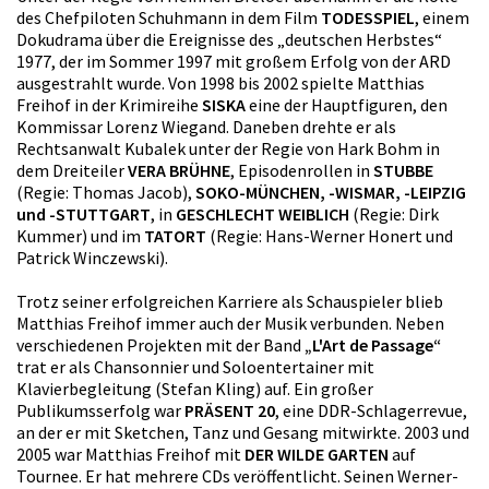
des Chefpiloten Schuhmann in dem Film
TODESSPIEL
, einem
Dokudrama über die Ereignisse des „deutschen Herbstes“
1977, der im Sommer 1997 mit großem Erfolg von der ARD
ausgestrahlt wurde. Von 1998 bis 2002 spielte Matthias
Freihof in der Krimireihe
SISKA
eine der Hauptfiguren, den
Kommissar Lorenz Wiegand. Daneben drehte er als
Rechtsanwalt Kubalek unter der Regie von Hark Bohm in
dem Dreiteiler
VERA BRÜHNE
, Episodenrollen in
STUBBE
(Regie: Thomas Jacob),
SOKO-MÜNCHEN, -WISMAR, -LEIPZIG
und -STUTTGART
, in
GESCHLECHT WEIBLICH
(Regie: Dirk
Kummer) und im
TATORT
(Regie: Hans-Werner Honert und
Patrick Winczewski).
Trotz seiner erfolgreichen Karriere als Schauspieler blieb
Matthias Freihof immer auch der Musik verbunden. Neben
verschiedenen Projekten mit der Band
„L'Art de Passage“
trat er als Chansonnier und Soloentertainer mit
Klavierbegleitung (Stefan Kling) auf. Ein großer
Publikumsserfolg war
PRÄSENT 20
, eine DDR-Schlagerrevue,
an der er mit Sketchen, Tanz und Gesang mitwirkte. 2003 und
2005 war Matthias Freihof mit
DER WILDE GARTEN
auf
Tournee. Er hat mehrere CDs veröffentlicht. Seinen Werner-