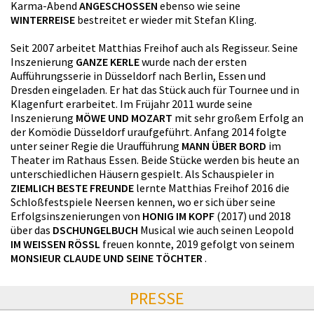
Karma-Abend
ANGESCHOSSEN
ebenso wie seine
WINTERREISE
bestreitet er wieder mit Stefan Kling.
Seit 2007 arbeitet Matthias Freihof auch als Regisseur. Seine
Inszenierung
GANZE KERLE
wurde nach der ersten
Aufführungsserie in Düsseldorf nach Berlin, Essen und
Dresden eingeladen. Er hat das Stück auch für Tournee und in
Klagenfurt erarbeitet. Im Früjahr 2011 wurde seine
Inszenierung
MÖWE UND MOZART
mit sehr großem Erfolg an
der Komödie Düsseldorf uraufgeführt. Anfang 2014 folgte
unter seiner Regie die Uraufführung
MANN ÜBER BORD
im
Theater im Rathaus Essen. Beide Stücke werden bis heute an
unterschiedlichen Häusern gespielt. Als Schauspieler in
ZIEMLICH BESTE FREUNDE
lernte Matthias Freihof 2016 die
Schloßfestspiele Neersen kennen, wo er sich über seine
Erfolgsinszenierungen von
HONIG IM KOPF
(2017) und 2018
über das
DSCHUNGELBUCH
Musical wie auch seinen Leopold
IM WEISSEN RÖSSL
freuen konnte, 2019 gefolgt von seinem
MONSIEUR CLAUDE UND SEINE TÖCHTER
.
PRESSE