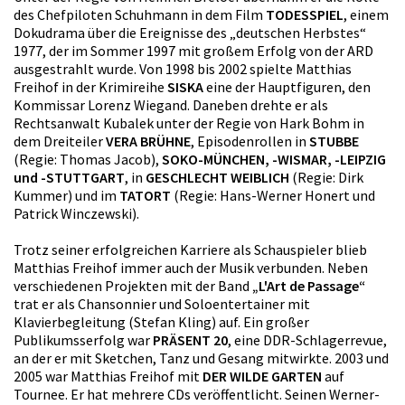
des Chefpiloten Schuhmann in dem Film
TODESSPIEL
, einem
Dokudrama über die Ereignisse des „deutschen Herbstes“
1977, der im Sommer 1997 mit großem Erfolg von der ARD
ausgestrahlt wurde. Von 1998 bis 2002 spielte Matthias
Freihof in der Krimireihe
SISKA
eine der Hauptfiguren, den
Kommissar Lorenz Wiegand. Daneben drehte er als
Rechtsanwalt Kubalek unter der Regie von Hark Bohm in
dem Dreiteiler
VERA BRÜHNE
, Episodenrollen in
STUBBE
(Regie: Thomas Jacob),
SOKO-MÜNCHEN, -WISMAR, -LEIPZIG
und -STUTTGART
, in
GESCHLECHT WEIBLICH
(Regie: Dirk
Kummer) und im
TATORT
(Regie: Hans-Werner Honert und
Patrick Winczewski).
Trotz seiner erfolgreichen Karriere als Schauspieler blieb
Matthias Freihof immer auch der Musik verbunden. Neben
verschiedenen Projekten mit der Band
„L'Art de Passage“
trat er als Chansonnier und Soloentertainer mit
Klavierbegleitung (Stefan Kling) auf. Ein großer
Publikumsserfolg war
PRÄSENT 20
, eine DDR-Schlagerrevue,
an der er mit Sketchen, Tanz und Gesang mitwirkte. 2003 und
2005 war Matthias Freihof mit
DER WILDE GARTEN
auf
Tournee. Er hat mehrere CDs veröffentlicht. Seinen Werner-