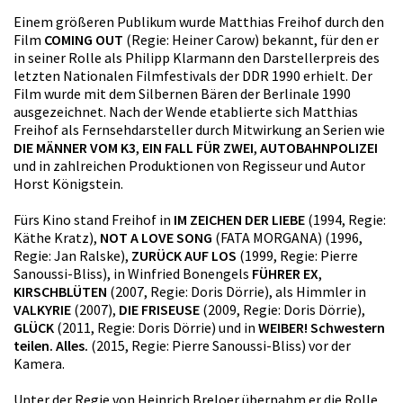
Einem größeren Publikum wurde Matthias Freihof durch den
Film
COMING OUT
(Regie: Heiner Carow) bekannt, für den er
in seiner Rolle als Philipp Klarmann den Darstellerpreis des
letzten Nationalen Filmfestivals der DDR 1990 erhielt. Der
Film wurde mit dem Silbernen Bären der Berlinale 1990
ausgezeichnet. Nach der Wende etablierte sich Matthias
Freihof als Fernsehdarsteller durch Mitwirkung an Serien wie
DIE MÄNNER VOM K3
,
EIN FALL FÜR ZWEI
,
AUTOBAHNPOLIZEI
und in zahlreichen Produktionen von Regisseur und Autor
Horst Königstein.
Fürs Kino stand Freihof in
IM ZEICHEN DER LIEBE
(1994, Regie:
Käthe Kratz),
NOT A LOVE SONG
(FATA MORGANA) (1996,
Regie: Jan Ralske),
ZURÜCK AUF LOS
(1999, Regie: Pierre
Sanoussi-Bliss), in Winfried Bonengels
FÜHRER EX
,
KIRSCHBLÜTEN
(2007, Regie: Doris Dörrie), als Himmler in
VALKYRIE
(2007),
DIE FRISEUSE
(2009, Regie: Doris Dörrie),
GLÜCK
(2011, Regie: Doris Dörrie) und in
WEIBER! Schwestern
teilen. Alles.
(2015, Regie: Pierre Sanoussi-Bliss) vor der
Kamera.
Unter der Regie von Heinrich Breloer übernahm er die Rolle