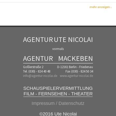
mehr anzeigen...
AGENTUR
UTE NICOLAI
vormals
AGENTUR
MACKEBEN
Goßlerstraße 2
D-12161 Berlin - Friedenau
Tel. (030) - 824 40 48
Fax (030) - 824 50 34
info@agentur-nicolai.de
www.agentur-nicolai.de
SCHAUSPIELERVERMITTLUNG
FILM - FERNSEHEN - THEATER
Impressum / Datenschutz
©2016 Ute Nicolai