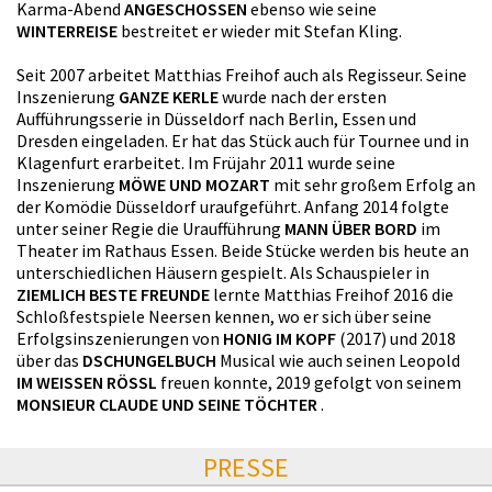
Karma-Abend
ANGESCHOSSEN
ebenso wie seine
WINTERREISE
bestreitet er wieder mit Stefan Kling.
Seit 2007 arbeitet Matthias Freihof auch als Regisseur. Seine
Inszenierung
GANZE KERLE
wurde nach der ersten
Aufführungsserie in Düsseldorf nach Berlin, Essen und
Dresden eingeladen. Er hat das Stück auch für Tournee und in
Klagenfurt erarbeitet. Im Früjahr 2011 wurde seine
Inszenierung
MÖWE UND MOZART
mit sehr großem Erfolg an
der Komödie Düsseldorf uraufgeführt. Anfang 2014 folgte
unter seiner Regie die Uraufführung
MANN ÜBER BORD
im
Theater im Rathaus Essen. Beide Stücke werden bis heute an
unterschiedlichen Häusern gespielt. Als Schauspieler in
ZIEMLICH BESTE FREUNDE
lernte Matthias Freihof 2016 die
Schloßfestspiele Neersen kennen, wo er sich über seine
Erfolgsinszenierungen von
HONIG IM KOPF
(2017) und 2018
über das
DSCHUNGELBUCH
Musical wie auch seinen Leopold
IM WEISSEN RÖSSL
freuen konnte, 2019 gefolgt von seinem
MONSIEUR CLAUDE UND SEINE TÖCHTER
.
PRESSE