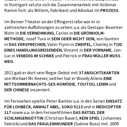
in Stuttgart setzte sich die Zusammenarbeit mit Volkmar
Kamm fort: als Willem, Fabrikant und Advokat im
PROZESS
.
Im Berner Theater an der Effingerstraße war er in
zahlreichen Aufführungen zu sehen: u.a. als Gestapo-Beamter
Mohr in
DIE VERNEHMUNG
, Carlos in
DIE GRÖNHOLM-
METHODE
, Josef Tura in
SEIN ODER NICHT SEIN
, von Gunten
in
DAS VERSPRECHEN
, Vater Flynn in
ZWEIFEL
, Charley in
TOD
EINES HANDLUNGSREISENDEN
, Vincent in
DER VORNAME
, Jan-
Luc in
VENEDIG IM SCHNEE
und Patrick in
FRAU MÜLLER MUSS
WEG
.
2011 gab er dort sein Regie-Debüt mit
37 ANSICHTSKARTEN
von Michael Mc Keever, seither hat er Woody Allens
EINE
MITTSOMMERNACHTS-SEX-KOMÖDIE
,
TOUTOU
,
LENIN
und
DER CHINESE
inszeniert.
Im Fernsehen spielte Peter Bamler u.a. in den Serien
EINSATZ
FÜR LOHBECK
,
ANWALT ABEL
,
SOKO 5113
und in
MEDICOPTER
117
sowie u.a. in den Fernsehfilmen
DAS RÄTSEL DER
SCHLANGENGÖTTIN
(Christian Bauer),
KEIN SPIEL
(Johannes
Fabrick) und
DAS FRÄULEINWUNDER
(Sabine Boss) mit. 2009