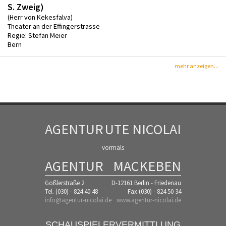
S. Zweig)
(Herr von Kekesfalva)
Theater an der Effingerstrasse
Regie: Stefan Meier
Bern
mehr anzeigen...
AGENTUR
UTE NICOLAI
vormals
AGENTUR
MACKEBEN
Goßlerstraße 2
D-12161 Berlin - Friedenau
Tel. (030) - 824 40 48
Fax (030) - 824 50 34
info@agentur-nicolai.de
www.agentur-nicolai.de
SCHAUSPIELERVERMITTLUNG