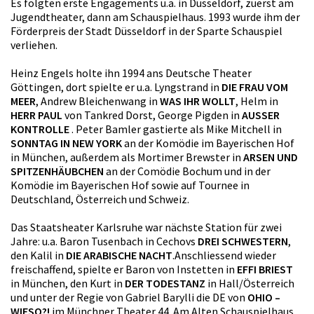
Es folgten erste Engagements u.a. in Düsseldorf, zuerst am
Jugendtheater, dann am Schauspielhaus. 1993 wurde ihm der
Förderpreis der Stadt Düsseldorf in der Sparte Schauspiel
verliehen.
Heinz Engels holte ihn 1994 ans Deutsche Theater
Göttingen, dort spielte er u.a. Lyngstrand in
DIE FRAU VOM
MEER
, Andrew Bleichenwang in
WAS IHR WOLLT
, Helm in
HERR PAUL
von Tankred Dorst, George Pigden in
AUSSER
KONTROLLE
. Peter Bamler gastierte als Mike Mitchell in
SONNTAG IN NEW YORK
an der Komödie im Bayerischen Hof
in München, außerdem als Mortimer Brewster in
ARSEN UND
SPITZENHÄUBCHEN
an der Comödie Bochum und in der
Komödie im Bayerischen Hof sowie auf Tournee in
Deutschland, Österreich und Schweiz.
Das Staatsheater Karlsruhe war nächste Station für zwei
Jahre: u.a. Baron Tusenbach in Cechovs
DREI SCHWESTERN
,
den Kalil in
DIE ARABISCHE NACHT
.Anschliessend wieder
freischaffend, spielte er Baron von Instetten in
EFFI BRIEST
in München, den Kurt in
DER TODESTANZ
in Hall/Österreich
und unter der Regie von Gabriel Barylli die DE von
OHIO –
WIESO?!
im Münchner Theater 44. Am Alten Schauspielhaus