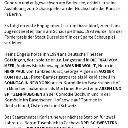
Geboren und aufgewachsen am Bodensee, erhielt er seine
Ausbildung zum Schauspieler an der Hochschule der Künste
in Berlin.
Es folgten erste Engagements u.a. in Düsseldorf, zuerst am
Jugendtheater, dann am Schauspielhaus. 1993 wurde ihm der
Förderpreis der Stadt Düsseldorf in der Sparte Schauspiel
verliehen.
Heinz Engels holte ihn 1994 ans Deutsche Theater
Göttingen, dort spielte er u.a. Lyngstrand in
DIE FRAU VOM
MEER
, Andrew Bleichenwang in
WAS IHR WOLLT
, Helm in
HERR PAUL
von Tankred Dorst, George Pigden in
AUSSER
KONTROLLE
. Peter Bamler gastierte als Mike Mitchell in
SONNTAG IN NEW YORK
an der Komödie im Bayerischen Hof
in München, außerdem als Mortimer Brewster in
ARSEN UND
SPITZENHÄUBCHEN
an der Comödie Bochum und in der
Komödie im Bayerischen Hof sowie auf Tournee in
Deutschland, Österreich und Schweiz.
Das Staatsheater Karlsruhe war nächste Station für zwei
Jahre: u.a. Baron Tusenbach in Cechovs
DREI SCHWESTERN
,