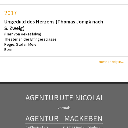
2017
Ungeduld des Herzens (Thomas Jonigk nach
S. Zweig)
(Herr von Kekesfalva)
Theater an der Effingerstrasse
Regie: Stefan Meier
Bern
mehr anzeigen...
AGENTUR
UTE NICOLAI
vormals
AGENTUR
MACKEBEN
Goßlerstraße 2
D-12161 Berlin - Friedenau