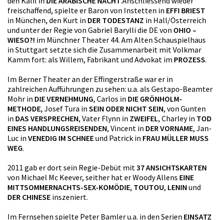
den Kalil in
DIE ARABISCHE NACHT
.Anschliessend wieder
freischaffend, spielte er Baron von Instetten in
EFFI BRIEST
in München, den Kurt in
DER TODESTANZ
in Hall/Österreich
und unter der Regie von Gabriel Barylli die DE von
OHIO –
WIESO?!
im Münchner Theater 44. Am Alten Schauspielhaus
in Stuttgart setzte sich die Zusammenarbeit mit Volkmar
Kamm fort: als Willem, Fabrikant und Advokat im
PROZESS
.
Im Berner Theater an der Effingerstraße war er in
zahlreichen Aufführungen zu sehen: u.a. als Gestapo-Beamter
Mohr in
DIE VERNEHMUNG
, Carlos in
DIE GRÖNHOLM-
METHODE
, Josef Tura in
SEIN ODER NICHT SEIN
, von Gunten
in
DAS VERSPRECHEN
, Vater Flynn in
ZWEIFEL
, Charley in
TOD
EINES HANDLUNGSREISENDEN
, Vincent in
DER VORNAME
, Jan-
Luc in
VENEDIG IM SCHNEE
und Patrick in
FRAU MÜLLER MUSS
WEG
.
2011 gab er dort sein Regie-Debüt mit
37 ANSICHTSKARTEN
von Michael Mc Keever, seither hat er Woody Allens
EINE
MITTSOMMERNACHTS-SEX-KOMÖDIE
,
TOUTOU
,
LENIN
und
DER CHINESE
inszeniert.
Im Fernsehen spielte Peter Bamler u.a. in den Serien
EINSATZ