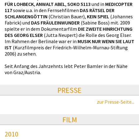
FÜR LOHBECK
,
ANWALT ABEL
,
SOKO 5113
und in
MEDICOPTER
117
sowie u.a. in den Fernsehfilmen
DAS RÄTSEL DER
SCHLANGENGÖTTIN
(Christian Bauer),
KEIN SPIEL
(Johannes
Fabrick) und
DAS FRÄULEINWUNDER
(Sabine Boss) mit. 2009
spielte er in dem Dokumentarfilm
DIE ZWEITE HINRICHTUNG
DES GEORG ELSER
(Jutta Neupert) die Rolle des Georg Elser.
Im Rahmen der Berlinale war er in
MUSIK NUR WENN SIE LAUT
IST
(Kurzfilmpreis der Friedrich-Wilhelm-Murnau-Stiftung
2006) zu sehen.
Seit Anfang des Jahrzehnts lebt Peter Bamler in der Nähe
von Graz/Austria.
PRESSE
zur Presse-Seite...
FILM
2010