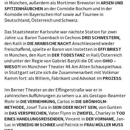
in München, außerdem als Mortimer Brewster in
ARSEN UND
SPITZENHÄUBCHEN
an der Comödie Bochum und in der
Komödie im Bayerischen Hof sowie auf Tournee in
Deutschland, Österreich und Schweiz.
Das Staatsheater Karlsruhe war nächste Station für zwei
Jahre: u.a. Baron Tusenbach in Cechovs
DREI SCHWESTERN
,
den Kalil in
DIE ARABISCHE NACHT
.Anschliessend wieder
freischaffend, spielte er Baron von Instetten in
EFFI BRIEST
in München, den Kurt in
DER TODESTANZ
in Hall/Österreich
und unter der Regie von Gabriel Barylli die DE von
OHIO –
WIESO?!
im Münchner Theater 44. Am Alten Schauspielhaus
in Stuttgart setzte sich die Zusammenarbeit mit Volkmar
Kamm fort: als Willem, Fabrikant und Advokat im
PROZESS
.
Im Berner Theater an der Effingerstraße war er in
zahlreichen Aufführungen zu sehen: u.a. als Gestapo-Beamter
Mohr in
DIE VERNEHMUNG
, Carlos in
DIE GRÖNHOLM-
METHODE
, Josef Tura in
SEIN ODER NICHT SEIN
, von Gunten
in
DAS VERSPRECHEN
, Vater Flynn in
ZWEIFEL
, Charley in
TOD
EINES HANDLUNGSREISENDEN
, Vincent in
DER VORNAME
, Jan-
Luc in
VENEDIG IM SCHNEE
und Patrick in
FRAU MÜLLER MUSS