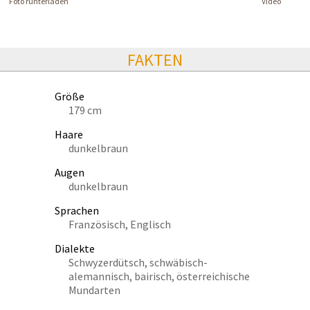
Foto runterladen
Video
FAKTEN
Größe
179 cm
Haare
dunkelbraun
Augen
dunkelbraun
Sprachen
Französisch, Englisch
Dialekte
Schwyzerdütsch, schwäbisch-
alemannisch, bairisch, österreichische
Mundarten