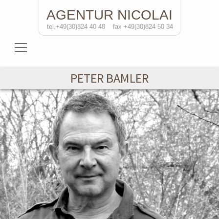
AGENTUR
NICOLAI
tel.+49(30)824 40 48
fax +49(30)824 50 34
Schauspielerinnen
PETER BAMLER
Schauspieler
Regisseure
Soloprojekte
Kontakt
de
/eng