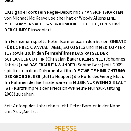
WEG
.
2011 gab er dort sein Regie-Debüt mit
37 ANSICHTSKARTEN
von Michael Mc Keever, seither hat er Woody Allens
EINE
MITTSOMMERNACHTS-SEX-KOMÖDIE
,
TOUTOU
,
LENIN
und
DER CHINESE
inszeniert.
Im Fernsehen spielte Peter Bamler u.a. in den Serien
EINSATZ
FÜR LOHBECK
,
ANWALT ABEL
,
SOKO 5113
und in
MEDICOPTER
117
sowie u.a. in den Fernsehfilmen
DAS RÄTSEL DER
SCHLANGENGÖTTIN
(Christian Bauer),
KEIN SPIEL
(Johannes
Fabrick) und
DAS FRÄULEINWUNDER
(Sabine Boss) mit. 2009
spielte er in dem Dokumentarfilm
DIE ZWEITE HINRICHTUNG
DES GEORG ELSER
(Jutta Neupert) die Rolle des Georg Elser.
Im Rahmen der Berlinale war er in
MUSIK NUR WENN SIE LAUT
IST
(Kurzfilmpreis der Friedrich-Wilhelm-Murnau-Stiftung
2006) zu sehen.
Seit Anfang des Jahrzehnts lebt Peter Bamler in der Nähe
von Graz/Austria.
PRESSE