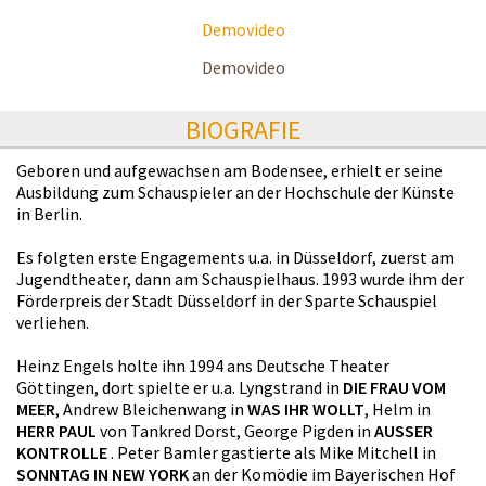
Demovideo
Demovideo
BIOGRAFIE
Geboren und aufgewachsen am Bodensee, erhielt er seine
Ausbildung zum Schauspieler an der Hochschule der Künste
in Berlin.
Es folgten erste Engagements u.a. in Düsseldorf, zuerst am
Jugendtheater, dann am Schauspielhaus. 1993 wurde ihm der
Förderpreis der Stadt Düsseldorf in der Sparte Schauspiel
verliehen.
Heinz Engels holte ihn 1994 ans Deutsche Theater
Göttingen, dort spielte er u.a. Lyngstrand in
DIE FRAU VOM
MEER
, Andrew Bleichenwang in
WAS IHR WOLLT
, Helm in
HERR PAUL
von Tankred Dorst, George Pigden in
AUSSER
KONTROLLE
. Peter Bamler gastierte als Mike Mitchell in
SONNTAG IN NEW YORK
an der Komödie im Bayerischen Hof