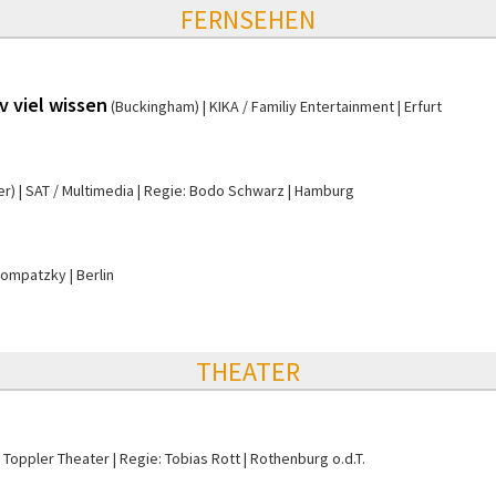
FERNSEHEN
 viel wissen
(Buckingham)
KIKA / Familiy Entertainment
Erfurt
er)
SAT / Multimedia
Regie: Bodo Schwarz
Hamburg
 Kompatzky
Berlin
THEATER
Toppler Theater
Regie: Tobias Rott
Rothenburg o.d.T.