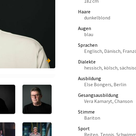
182 cm
Haare
dunkelblond
Augen
blau
Sprachen
Englisch, Dänisch, Franz
Dialekte
hessisch, kölsch, sächsis
Ausbildung
Else Bongers, Berlin
Gesangsausbildung
Vera Kamaryt, Chanson
Stimme
Bariton
Sport
Reiten, Tennis, Schwimm