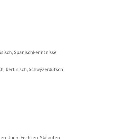
ösisch, Spanischkenntnisse
ch, berlinisch, Schwyzerdütsch
en, Judo, Fechten, Skilaufen