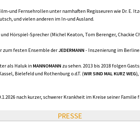
ilm-und Fernsehrollen unter namhaften Regisseuren wie Dr. E. It
tsch, und vielen anderen im In-und Ausland.
n- und Hörspiel-Sprecher (Michel Keaton, Tom Berenger, Chackie 
er zum festen Ensemble der
JEDERMANN
- Inszenierung im Berline
er als Haluk in
MANNOMANN
zu sehen. 2013 bis 2018 folgen Gastsp
assel, Bielefeld und Rothenburg o.d.T. (
WIR SIND MAL KURZ WEG
)
.1.2026 nach kurzer, schwerer Krankheit im Kreise seiner Familie fr
PRESSE