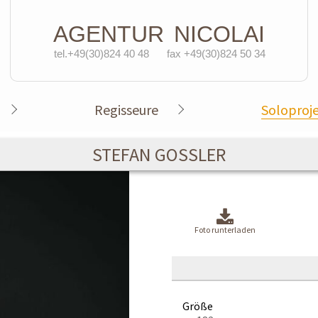
AGENTUR
NICOLAI
tel.+49(30)824 40 48
fax +49(30)824 50 34
Regisseure
Soloproj
STEFAN GOSSLER
Foto runterladen
Größe