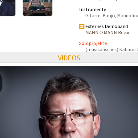
Instrumente
Gitarre, Banjo, Mandoline
externes Demoband
MANN O MANN Revue
Soloprojekte
(musikalisches) Kabare
VIDEOS