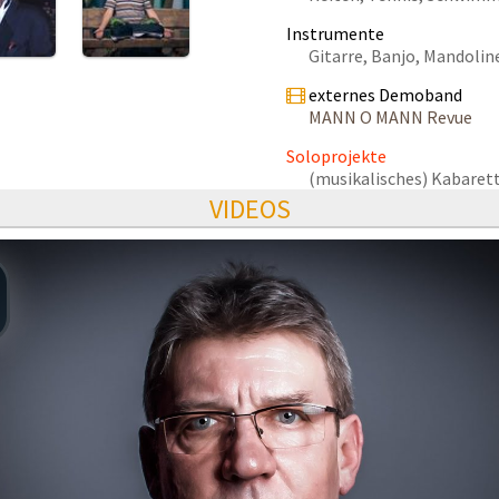
Instrumente
Gitarre, Banjo, Mandoline
externes Demoband
MANN O MANN Revue
Soloprojekte
(musikalisches) Kabare
VIDEOS