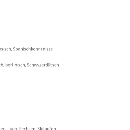
ösisch, Spanischkenntnisse
ch, berlinisch, Schwyzerdütsch
en, Judo, Fechten, Skilaufen