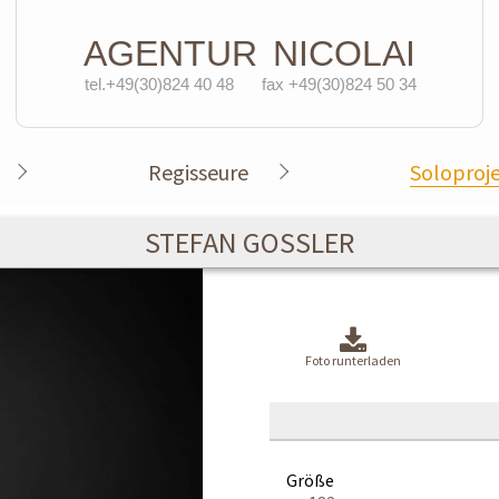
AGENTUR
NICOLAI
tel.+49(30)824 40 48
fax +49(30)824 50 34
Regisseure
Soloproj
STEFAN GOSSLER
Foto runterladen
Größe