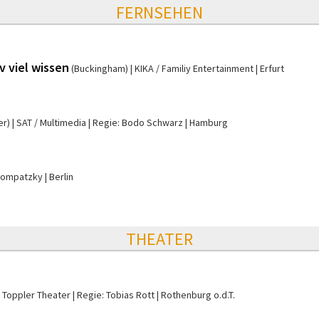
FERNSEHEN
 viel wissen
(Buckingham)
KIKA / Familiy Entertainment
Erfurt
er)
SAT / Multimedia
Regie: Bodo Schwarz
Hamburg
 Kompatzky
Berlin
THEATER
Toppler Theater
Regie: Tobias Rott
Rothenburg o.d.T.