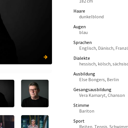
182 cm
Haare
dunkelblond
Augen
blau
Sprachen
Englisch, Dänisch, Franz
Dialekte
hessisch, kölsch, sächsis
Ausbildung
Else Bongers, Berlin
Gesangsausbildung
Vera Kamaryt, Chanson
Stimme
Bariton
Sport
Reiten, Tennis, Schwimm