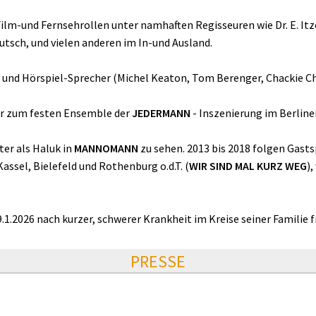
ilm-und Fernsehrollen unter namhaften Regisseuren wie Dr. E. It
tsch, und vielen anderen im In-und Ausland.
n- und Hörspiel-Sprecher (Michel Keaton, Tom Berenger, Chackie 
er zum festen Ensemble der
JEDERMANN
- Inszenierung im Berline
er als Haluk in
MANNOMANN
zu sehen. 2013 bis 2018 folgen Gastsp
assel, Bielefeld und Rothenburg o.d.T. (
WIR SIND MAL KURZ WEG
)
.1.2026 nach kurzer, schwerer Krankheit im Kreise seiner Familie fr
PRESSE