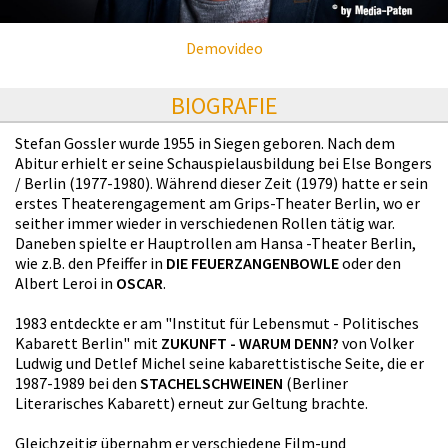
Demovideo
BIOGRAFIE
Stefan Gossler wurde 1955 in Siegen geboren. Nach dem
Abitur erhielt er seine Schauspielausbildung bei Else Bongers
/ Berlin (1977-1980). Während dieser Zeit (1979) hatte er sein
erstes Theaterengagement am Grips-Theater Berlin, wo er
seither immer wieder in verschiedenen Rollen tätig war.
Daneben spielte er Hauptrollen am Hansa -Theater Berlin,
wie z.B. den Pfeiffer in
DIE FEUERZANGENBOWLE
oder den
Albert Leroi in
OSCAR
.
1983 entdeckte er am "Institut für Lebensmut - Politisches
Kabarett Berlin" mit
ZUKUNFT - WARUM DENN?
von Volker
Ludwig und Detlef Michel seine kabarettistische Seite, die er
1987-1989 bei den
STACHELSCHWEINEN
(Berliner
Literarisches Kabarett) erneut zur Geltung brachte.
Gleichzeitig übernahm er verschiedene Film-und