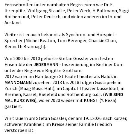
Fernsehrollen unter namhaften Regisseuren wie Dr. E.
Itzenplitz, Wolfgang Staudte, Peter Weck, H.Ballmann, Siggi
Rothemund, Peter Deutsch, und vielen anderen im In-und
Ausland.
Weiter ist er auch bekannt als Synchron- und Hörspiel-
Sprecher (Michel Keaton, Tom Berenger, Chackie Chan,
Kenneth Brannagh).
Von 2000 bis 2010 gehörte Stefan Gossler zum festen
Ensemble der
JEDERMANN
- Inszenierung im Berliner Dom
unter der Regie von Brigitte Grothum.
2012 war er im Hamburger St.Pauli-Theater als Haluk in
MANNOMANN
zu sehen. 2013 bis 2018 folgen Gastspiele in
Zürich (Maag Music Hall), im Capitol Theater Düsseldorf, in
Bremen, Kassel, Bielefeld und Rothenburg o.d.T. (
WIR SIND
MAL KURZ WEG
), wo er 2020 wieder mit KUNST (Y. Reza)
gastiert.
Wir trauern um Stefan Gossler, der am 19.1.2026 nach kurzer,
schwerer Krankheit im Kreise seiner Familie friedlich
verstorben ist.